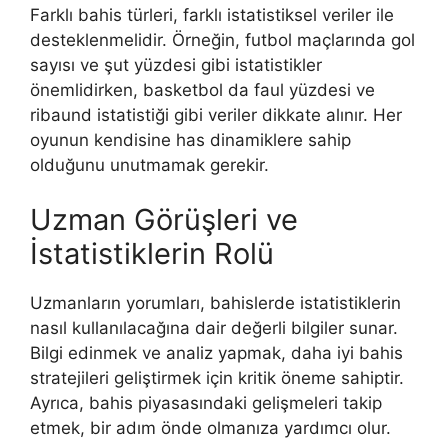
Farklı bahis türleri, farklı istatistiksel veriler ile
desteklenmelidir. Örneğin, futbol maçlarında gol
sayısı ve şut yüzdesi gibi istatistikler
önemlidirken, basketbol da faul yüzdesi ve
ribaund istatistiği gibi veriler dikkate alınır. Her
oyunun kendisine has dinamiklere sahip
olduğunu unutmamak gerekir.
Uzman Görüşleri ve
İstatistiklerin Rolü
Uzmanların yorumları, bahislerde istatistiklerin
nasıl kullanılacağına dair değerli bilgiler sunar.
Bilgi edinmek ve analiz yapmak, daha iyi bahis
stratejileri geliştirmek için kritik öneme sahiptir.
Ayrıca, bahis piyasasındaki gelişmeleri takip
etmek, bir adım önde olmanıza yardımcı olur.