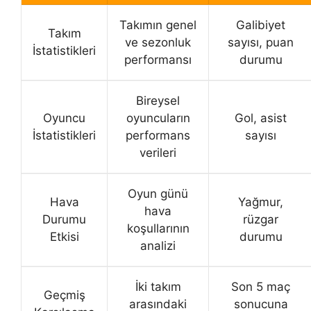
Takımın genel
Galibiyet
Takım
ve sezonluk
sayısı, puan
İstatistikleri
performansı
durumu
Bireysel
Oyuncu
oyuncuların
Gol, asist
İstatistikleri
performans
sayısı
verileri
Oyun günü
Hava
Yağmur,
hava
Durumu
rüzgar
koşullarının
Etkisi
durumu
analizi
İki takım
Son 5 maç
Geçmiş
arasındaki
sonucuna