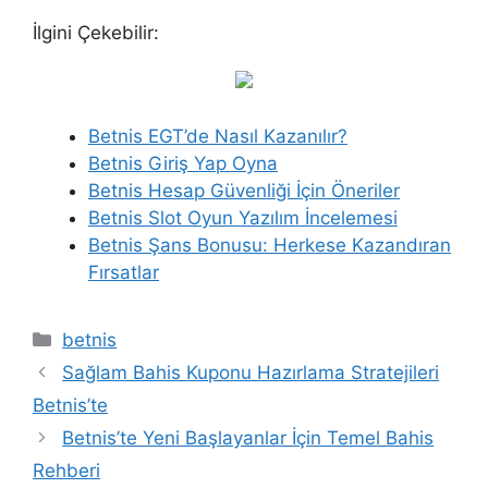
İlgini Çekebilir:
Betnis EGT’de Nasıl Kazanılır?
Betnis Giriş Yap Oyna
Betnis Hesap Güvenliği İçin Öneriler
Betnis Slot Oyun Yazılım İncelemesi
Betnis Şans Bonusu: Herkese Kazandıran
Fırsatlar
Kategoriler
betnis
Sağlam Bahis Kuponu Hazırlama Stratejileri
Betnis’te
Betnis’te Yeni Başlayanlar İçin Temel Bahis
Rehberi