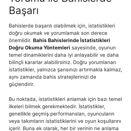
Başarı
Bahislerde başarılı olabilmek için, istatistikleri
doğru okumak ve yorumlamak son derece
önemlidir.
Bahis Bahislerinde İstatistikleri
Doğru Okuma Yöntemleri
sayesinde, oyunun
temel dinamiklerini daha iyi anlayabilir ve daha
bilinçli kararlar alabilirsiniz. Doğru yorumlanan
istatistikler, yalnızca şansınızı artırmakla kalmaz,
aynı zamanda bahis stratejilerinizi de
güçlendirir.
Bu noktada, istatistikleri anlamak için bazı temel
ilkeleri bilmek gerekmektedir. İstatistikler,
genellikle geçmiş performansları, oyuncuların
veya takımların istatistiklerini ve oyun koşullarını
içerir. Buna ek olarak, her bir verinin ne anlama