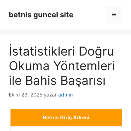
İçeriğe
atla
betnis guncel site
Menü
İstatistikleri Doğru
Okuma Yöntemleri
ile Bahis Başarısı
Ekim 23, 2025
yazar
admin
Betnis Giriş Adresi