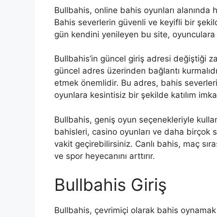
Bullbahis, online bahis oyunları alanında 
Bahis severlerin güvenli ve keyifli bir ş
gün kendini yenileyen bu site, oyuncular
Bullbahis’in güncel giriş adresi değiştiği
güncel adres üzerinden bağlantı kurmalıdır
etmek önemlidir. Bu adres, bahis severleri
oyunlara kesintisiz bir şekilde katılım imka
Bullbahis, geniş oyun seçenekleriyle kullanı
bahisleri, casino oyunları ve daha birçok 
vakit geçirebilirsiniz. Canlı bahis, maç sı
ve spor heyecanını arttırır.
Bullbahis Giriş
Bullbahis, çevrimiçi olarak bahis oynamak is