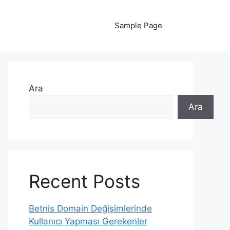
Sample Page
Ara
Ara
Recent Posts
Betnis Domain Değişimlerinde
Kullanıcı Yapması Gerekenler