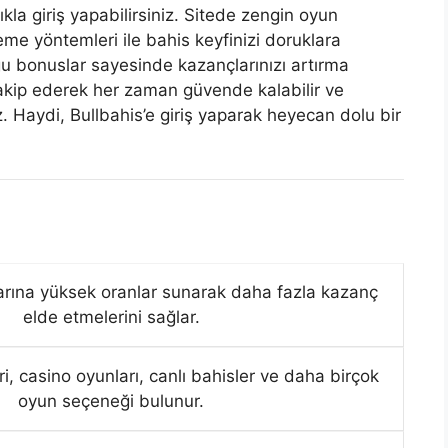
ıkla giriş yapabilirsiniz. Sitede zengin oyun
eme yöntemleri ile bahis keyfinizi doruklara
uğu bonuslar sayesinde kazançlarınızı artırma
takip ederek her zaman güvende kalabilir ve
iz. Haydi, Bullbahis’e giriş yaparak heyecan dolu bir
ılarına yüksek oranlar sunarak daha fazla kazanç
elde etmelerini sağlar.
i, casino oyunları, canlı bahisler ve daha birçok
oyun seçeneği bulunur.