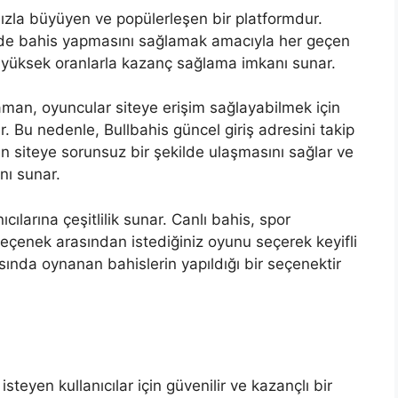
hızla büyüyen ve popülerleşen bir platformdur.
ekilde bahis yapmasını sağlamak amacıyla her geçen
a yüksek oranlarla kazanç sağlama imkanı sunar.
 zaman, oyuncular siteye erişim sağlayabilmek için
. Bu nedenle, Bullbahis güncel giriş adresini takip
n siteye sorunsuz bir şekilde ulaşmasını sağlar ve
nı sunar.
cılarına çeşitlilik sunar. Canlı bahis, spor
seçenek arasından istediğiniz oyunu seçerek keyifli
rasında oynanan bahislerin yapıldığı bir seçenektir
teyen kullanıcılar için güvenilir ve kazançlı bir