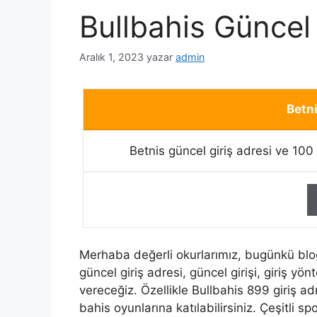
Bullbahis Güncel 
Aralık 1, 2023
yazar
admin
Betni
Betnis güncel giriş adresi ve 1
Merhaba değerli okurlarımız, bugünkü blog
güncel giriş adresi, güncel girişi, giriş yö
vereceğiz. Özellikle Bullbahis 899 giriş ad
bahis oyunlarına katılabilirsiniz. Çeşitli