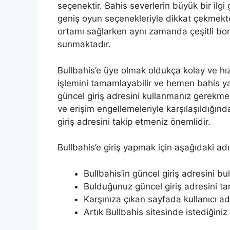
seçenektir. Bahis severlerin büyük bir ilg
geniş oyun seçenekleriyle dikkat çekmekted
ortamı sağlarken aynı zamanda çeşitli bonu
sunmaktadır.
Bullbahis’e üye olmak oldukça kolay ve hız
işlemini tamamlayabilir ve hemen bahis ya
güncel giriş adresini kullanmanız gerekme
ve erişim engellemeleriyle karşılaşıldığınd
giriş adresini takip etmeniz önemlidir.
Bullbahis’e giriş yapmak için aşağıdaki adım
Bullbahis’in güncel giriş adresini bu
Bulduğunuz güncel giriş adresini tar
Karşınıza çıkan sayfada kullanıcı adı
Artık Bullbahis sitesinde istediğiniz