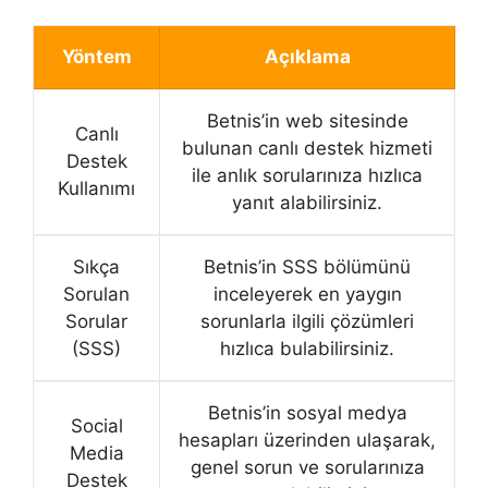
Yöntem
Açıklama
Betnis’in web sitesinde
Canlı
bulunan canlı destek hizmeti
Destek
ile anlık sorularınıza hızlıca
Kullanımı
yanıt alabilirsiniz.
Sıkça
Betnis’in SSS bölümünü
Sorulan
inceleyerek en yaygın
Sorular
sorunlarla ilgili çözümleri
(SSS)
hızlıca bulabilirsiniz.
Betnis’in sosyal medya
Social
hesapları üzerinden ulaşarak,
Media
genel sorun ve sorularınıza
Destek