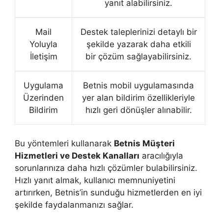
yanıt alabilirsiniz.
Mail
Destek taleplerinizi detaylı bir
Yoluyla
şekilde yazarak daha etkili
İletişim
bir çözüm sağlayabilirsiniz.
Uygulama
Betnis mobil uygulamasında
Üzerinden
yer alan bildirim özellikleriyle
Bildirim
hızlı geri dönüşler alınabilir.
Bu yöntemleri kullanarak
Betnis Müşteri
Hizmetleri ve Destek Kanalları
aracılığıyla
sorunlarınıza daha hızlı çözümler bulabilirsiniz.
Hızlı yanıt almak, kullanıcı memnuniyetini
artırırken, Betnis’in sunduğu hizmetlerden en iyi
şekilde faydalanmanızı sağlar.