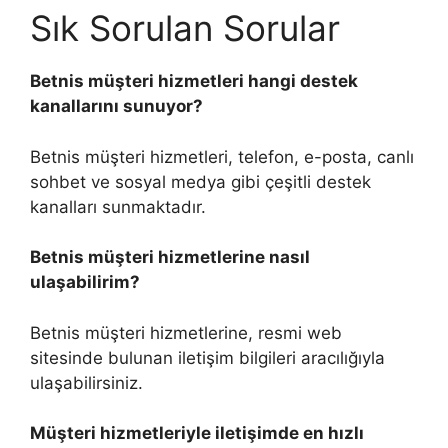
Sık Sorulan Sorular
Betnis müşteri hizmetleri hangi destek
kanallarını sunuyor?
Betnis müşteri hizmetleri, telefon, e-posta, canlı
sohbet ve sosyal medya gibi çeşitli destek
kanalları sunmaktadır.
Betnis müşteri hizmetlerine nasıl
ulaşabilirim?
Betnis müşteri hizmetlerine, resmi web
sitesinde bulunan iletişim bilgileri aracılığıyla
ulaşabilirsiniz.
Müşteri hizmetleriyle iletişimde en hızlı