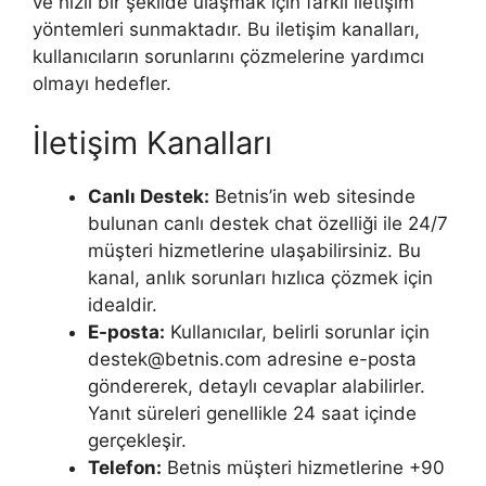
ve hızlı bir şekilde ulaşmak için farklı iletişim
yöntemleri sunmaktadır. Bu iletişim kanalları,
kullanıcıların sorunlarını çözmelerine yardımcı
olmayı hedefler.
İletişim Kanalları
Canlı Destek:
Betnis’in web sitesinde
bulunan canlı destek chat özelliği ile 24/7
müşteri hizmetlerine ulaşabilirsiniz. Bu
kanal, anlık sorunları hızlıca çözmek için
idealdir.
E-posta:
Kullanıcılar, belirli sorunlar için
destek@betnis.com adresine e-posta
göndererek, detaylı cevaplar alabilirler.
Yanıt süreleri genellikle 24 saat içinde
gerçekleşir.
Telefon:
Betnis müşteri hizmetlerine +90