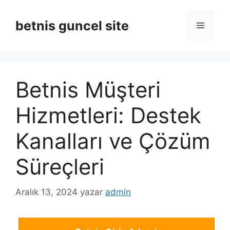
İçeriğe
atla
betnis guncel site
Menü
Betnis Müşteri
Hizmetleri: Destek
Kanalları ve Çözüm
Süreçleri
Aralık 13, 2024
yazar
admin