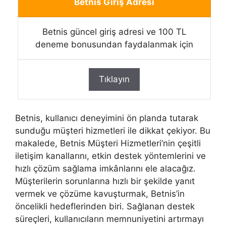
Betnis Giriş Adresi
Betnis güncel giriş adresi ve 100 TL
deneme bonusundan faydalanmak için
Tıklayın
Betnis, kullanıcı deneyimini ön planda tutarak
sunduğu müşteri hizmetleri ile dikkat çekiyor. Bu
makalede, Betnis Müşteri Hizmetleri’nin çeşitli
iletişim kanallarını, etkin destek yöntemlerini ve
hızlı çözüm sağlama imkânlarını ele alacağız.
Müşterilerin sorunlarına hızlı bir şekilde yanıt
vermek ve çözüme kavuşturmak, Betnis’in
öncelikli hedeflerinden biri. Sağlanan destek
süreçleri, kullanıcıların memnuniyetini artırmayı