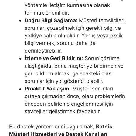
yöntemle iletişim kurmasına olanak
tanımak önemlidir.
Doğru Bilgi Sağlama:
Müşteri temsilcileri,
sorunları çözebilmek için gerekli bilgi ve
yetkiye sahip olmalıdır. Yanlış veya eksik
bilgi vermek, sorunu daha da
derinleştirebilir.
İzleme ve Geri Bildirim:
Sorun çözüme
ulaştığında, bunu müşteriye bildirmek ve
geri bildirim almak, gelecekteki olası
sorunlar için yol gösterici olabilir.
Proaktif Yaklaşım:
Müşteri sorunları
ortaya çıkmadan önce, olası problemlerin
önceden belirlenip engellenmesi için
stratejiler geliştirmek faydalıdır.
Bu destek yöntemlerini uygulamak,
Betnis
Müşteri Hizmetleri ve Destek Kanalları