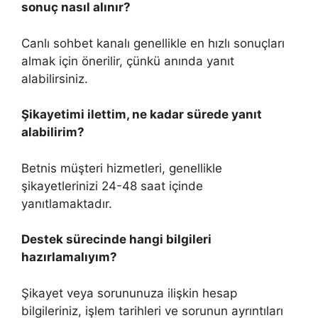
sonuç nasıl alınır?
Canlı sohbet kanalı genellikle en hızlı sonuçları
almak için önerilir, çünkü anında yanıt
alabilirsiniz.
Şikayetimi ilettim, ne kadar sürede yanıt
alabilirim?
Betnis müşteri hizmetleri, genellikle
şikayetlerinizi 24-48 saat içinde
yanıtlamaktadır.
Destek sürecinde hangi bilgileri
hazırlamalıyım?
Şikayet veya sorununuza ilişkin hesap
bilgileriniz, işlem tarihleri ve sorunun ayrıntıları