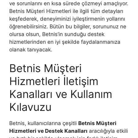
ve sorunlarını en kısa sürede çözmeyi amaçlıyor.
Betnis Müşteri Hizmetleri ile ilgili tüm detayları
keşfederek, deneyiminizi iyileştirmenin yollarını
öğrenebilirsiniz. Bütün bu bilgiler, sorununuz ne
olursa olsun, Betnis’in sunduğu destek
hizmetlerinden en iyi şekilde faydalanmanıza
olanak tanıyacak.
Betnis Müşteri
Hizmetleri İletişim
Kanalları ve Kullanım
Kılavuzu
Betnis, kullanıcılarına çeşitli
Betnis Müşteri
Hizmetleri ve Destek Kanalları
aracılığıyla etkili