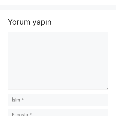
Yorum yapın
Yorum
İsim
E-