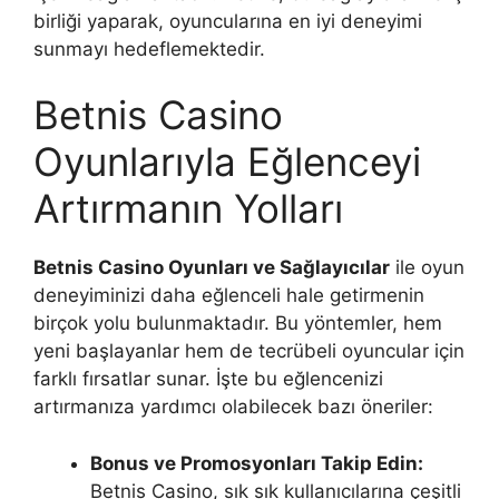
birliği yaparak, oyuncularına en iyi deneyimi
sunmayı hedeflemektedir.
Betnis Casino
Oyunlarıyla Eğlenceyi
Artırmanın Yolları
Betnis Casino Oyunları ve Sağlayıcılar
ile oyun
deneyiminizi daha eğlenceli hale getirmenin
birçok yolu bulunmaktadır. Bu yöntemler, hem
yeni başlayanlar hem de tecrübeli oyuncular için
farklı fırsatlar sunar. İşte bu eğlencenizi
artırmanıza yardımcı olabilecek bazı öneriler:
Bonus ve Promosyonları Takip Edin:
Betnis Casino, sık sık kullanıcılarına çeşitli