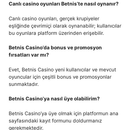
Canlı casino oyunları Betnis’te nasıl oynanır?
Canlı casino oyunları, gerçek krupiyeler
eşliğinde çevrimiçi olarak oynanabilir; kullanıcılar
bu oyunlara platform üzerinden erişebilir.
Betnis Casino’da bonus ve promosyon
fırsatları var mı?
Evet, Betnis Casino yeni kullanıcılar ve mevcut
oyuncular için çeşitli bonus ve promosyonlar
sunmaktadır.
Betnis Casino’ya nasıl üye olabilirim?
Betnis Casino’ya üye olmak için platformun ana
sayfasındaki kayıt formunu doldurmanız
gerekmektedir.