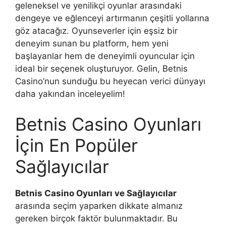
geleneksel ve yenilikçi oyunlar arasındaki
dengeye ve eğlenceyi artırmanın çeşitli yollarına
göz atacağız. Oyunseverler için eşsiz bir
deneyim sunan bu platform, hem yeni
başlayanlar hem de deneyimli oyuncular için
ideal bir seçenek oluşturuyor. Gelin, Betnis
Casino’nun sunduğu bu heyecan verici dünyayı
daha yakından inceleyelim!
Betnis Casino Oyunları
İçin En Popüler
Sağlayıcılar
Betnis Casino Oyunları ve Sağlayıcılar
arasında seçim yaparken dikkate almanız
gereken birçok faktör bulunmaktadır. Bu