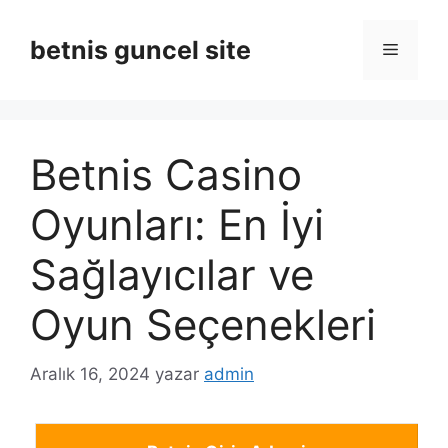
İçeriğe
atla
betnis guncel site
Menü
Betnis Casino
Oyunları: En İyi
Sağlayıcılar ve
Oyun Seçenekleri
Aralık 16, 2024
yazar
admin