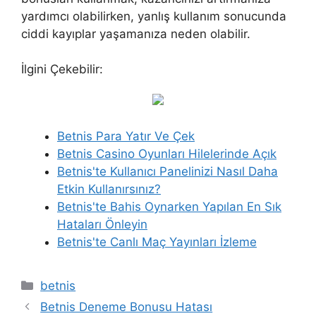
yardımcı olabilirken, yanlış kullanım sonucunda
ciddi kayıplar yaşamanıza neden olabilir.
İlgini Çekebilir:
Betnis Para Yatır Ve Çek
Betnis Casino Oyunları Hilelerinde Açık
Betnis'te Kullanıcı Panelinizi Nasıl Daha
Etkin Kullanırsınız?
Betnis'te Bahis Oynarken Yapılan En Sık
Hataları Önleyin
Betnis'te Canlı Maç Yayınları İzleme
Kategoriler
betnis
Betnis Deneme Bonusu Hatası