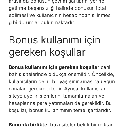
arasında bonusun çevrim şartlarını yerine
getirme başarısızlığı halinde bonusun iptal
edilmesi ve kullanıcının hesabından silinmesi
gibi durumlar bulunmaktadır.
Bonus kullanımı için
gereken koşullar
Bonus kullanımı için gereken koşullar
canlı
bahis sitelerinde oldukça önemlidir. Öncelikle,
kullanıcıların belirli bir yaş sınırlamasına uygun
olmaları gerekmektedir. Ayrıca, kullanıcıların
siteye üyelik işlemlerini tamamlamaları ve
hesaplarına para yatırmaları da gereklidir. Bu
koşullar, bonus kullanımının temel şartlarıdır.
Bununla birlikte,
bazı siteler belirli bir miktar