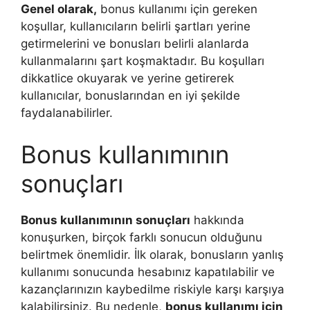
Genel olarak,
bonus kullanımı için gereken
koşullar, kullanıcıların belirli şartları yerine
getirmelerini ve bonusları belirli alanlarda
kullanmalarını şart koşmaktadır. Bu koşulları
dikkatlice okuyarak ve yerine getirerek
kullanıcılar, bonuslarından en iyi şekilde
faydalanabilirler.
Bonus kullanımının
sonuçları
Bonus kullanımının sonuçları
hakkında
konuşurken, birçok farklı sonucun olduğunu
belirtmek önemlidir. İlk olarak, bonusların yanlış
kullanımı sonucunda hesabınız kapatılabilir ve
kazançlarınızın kaybedilme riskiyle karşı karşıya
kalabilirsiniz. Bu nedenle,
bonus kullanımı için