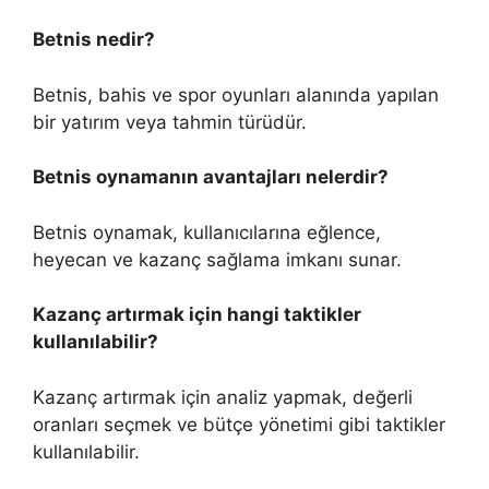
Betnis nedir?
Betnis, bahis ve spor oyunları alanında yapılan
bir yatırım veya tahmin türüdür.
Betnis oynamanın avantajları nelerdir?
Betnis oynamak, kullanıcılarına eğlence,
heyecan ve kazanç sağlama imkanı sunar.
Kazanç artırmak için hangi taktikler
kullanılabilir?
Kazanç artırmak için analiz yapmak, değerli
oranları seçmek ve bütçe yönetimi gibi taktikler
kullanılabilir.