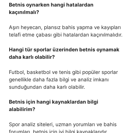
Betnis oynarken hangi hatalardan
kaçınılmalı?
Aşırı heyecan, plansız bahis yapma ve kayıpları
telafi etme çabası gibi hatalardan kaçınılmalıdır.
Hangi tür sporlar üzerinden betnis oynamak
daha karlı olabilir?
Futbol, basketbol ve tenis gibi popüler sporlar
genellikle daha fazla bilgi ve analiz imkanı
sunduğundan daha karlı olabilir.
Betnis için hangi kaynaklardan bilgi
alabilirim?
Spor analiz siteleri, uzman yorumları ve bahis
forumları, betnis için iyi bilgi kaynaklarıdır.