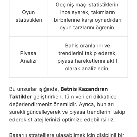
Geçmiş maç istatistiklerini
Oyun
inceleyerek, takımların
İstatistikleri
birbirlerine karşı oynadıkları
oyun tarzlarını öğrenin.
Bahis oranlarını ve
Piyasa
trendlerini takip ederek,
Analizi
piyasa hareketlerini aktif
olarak analiz edin.
Bu unsurlar ışığında,
Betnis Kazandıran
Taktikler
geliştirirken, tüm verileri dikkatlice
değerlendirmeniz önemlidir. Ayrıca, bunları
sürekli güncelleyerek ve piyasa trendlerini takip
ederek stratejilerinizi optimize edebilirsiniz.
Başarılı stratejilere ulaşabilmek için disiplinli bir