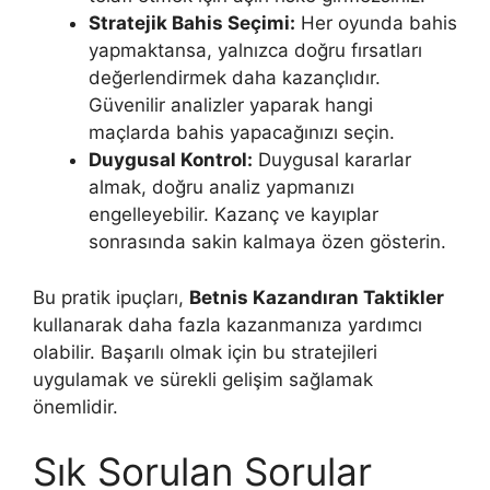
Stratejik Bahis Seçimi:
Her oyunda bahis
yapmaktansa, yalnızca doğru fırsatları
değerlendirmek daha kazançlıdır.
Güvenilir analizler yaparak hangi
maçlarda bahis yapacağınızı seçin.
Duygusal Kontrol:
Duygusal kararlar
almak, doğru analiz yapmanızı
engelleyebilir. Kazanç ve kayıplar
sonrasında sakin kalmaya özen gösterin.
Bu pratik ipuçları,
Betnis Kazandıran Taktikler
kullanarak daha fazla kazanmanıza yardımcı
olabilir. Başarılı olmak için bu stratejileri
uygulamak ve sürekli gelişim sağlamak
önemlidir.
Sık Sorulan Sorular