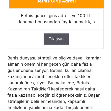
Betnis Giriş Adresi
Betnis güncel giriş adresi ve 100 TL
deneme bonusundan faydalanmak için
Tıklayın
Bahis dünyası, strateji ve bilgiye dayalı kararlar
almanın önemini her geçen gün daha fazla
gözler önüne seriyor. Betnis, kullanıcılarına
kazançlarını artırabilecekleri etkili taktikler
sunarak öne çıkıyor. Bu makalede, Betnis
Kazandıran Taktikler’i keşfederek nasıl daha
fazla kazanabileceğinizi öğreneceksiniz. Başarılı
stratejilerin belirlenmesinden, kapsamlı
analizlerin yapılmasına kadar birçok önemli