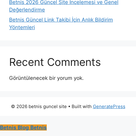
Betnis 2026 Güncel Site İncelemesi ve Genel
Değerlendirme
Betnis Güncel Link Takibi İçin Anlık Bildirim
Yöntemleri
Recent Comments
Görüntülenecek bir yorum yok.
© 2026 betnis guncel site
• Built with
GeneratePress
Betnis Blog
Betnis