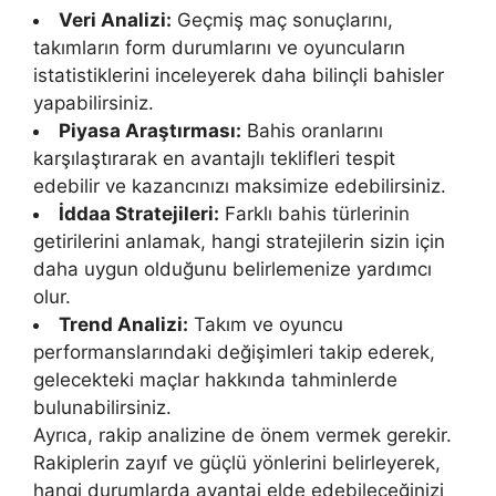
Veri Analizi:
Geçmiş maç sonuçlarını,
takımların form durumlarını ve oyuncuların
istatistiklerini inceleyerek daha bilinçli bahisler
yapabilirsiniz.
Piyasa Araştırması:
Bahis oranlarını
karşılaştırarak en avantajlı teklifleri tespit
edebilir ve kazancınızı maksimize edebilirsiniz.
İddaa Stratejileri:
Farklı bahis türlerinin
getirilerini anlamak, hangi stratejilerin sizin için
daha uygun olduğunu belirlemenize yardımcı
olur.
Trend Analizi:
Takım ve oyuncu
performanslarındaki değişimleri takip ederek,
gelecekteki maçlar hakkında tahminlerde
bulunabilirsiniz.
Ayrıca, rakip analizine de önem vermek gerekir.
Rakiplerin zayıf ve güçlü yönlerini belirleyerek,
hangi durumlarda avantaj elde edebileceğinizi