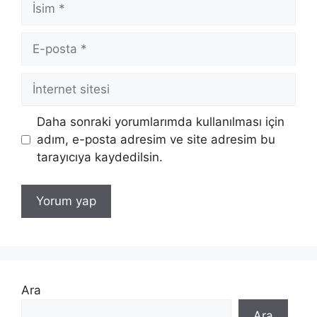
İsim
E-
posta
İnternet
sitesi
Daha sonraki yorumlarımda kullanılması için
adım, e-posta adresim ve site adresim bu
tarayıcıya kaydedilsin.
Ara
Ara