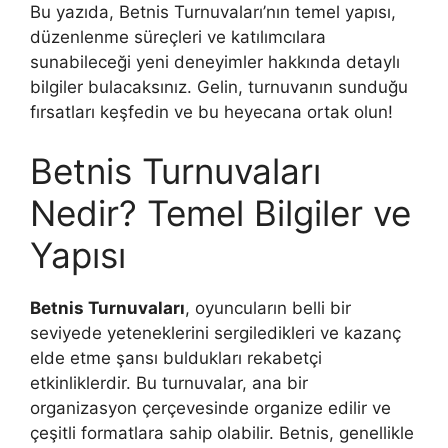
Bu yazıda, Betnis Turnuvaları’nın temel yapısı,
düzenlenme süreçleri ve katılımcılara
sunabileceği yeni deneyimler hakkında detaylı
bilgiler bulacaksınız. Gelin, turnuvanın sunduğu
fırsatları keşfedin ve bu heyecana ortak olun!
Betnis Turnuvaları
Nedir? Temel Bilgiler ve
Yapısı
Betnis Turnuvaları
, oyuncuların belli bir
seviyede yeteneklerini sergiledikleri ve kazanç
elde etme şansı buldukları rekabetçi
etkinliklerdir. Bu turnuvalar, ana bir
organizasyon çerçevesinde organize edilir ve
çeşitli formatlara sahip olabilir. Betnis, genellikle