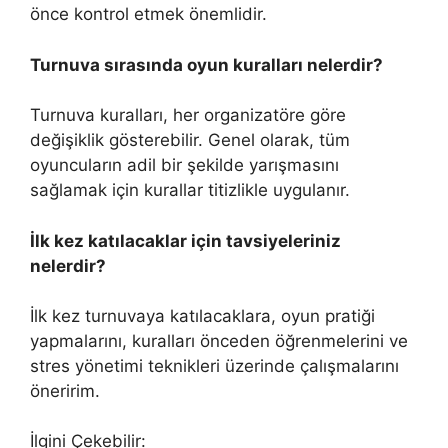
önce kontrol etmek önemlidir.
Turnuva sırasında oyun kuralları nelerdir?
Turnuva kuralları, her organizatöre göre
değişiklik gösterebilir. Genel olarak, tüm
oyuncuların adil bir şekilde yarışmasını
sağlamak için kurallar titizlikle uygulanır.
İlk kez katılacaklar için tavsiyeleriniz
nelerdir?
İlk kez turnuvaya katılacaklara, oyun pratiği
yapmalarını, kuralları önceden öğrenmelerini ve
stres yönetimi teknikleri üzerinde çalışmalarını
öneririm.
İlgini Çekebilir: