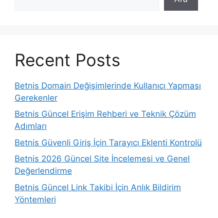
Recent Posts
Betnis Domain Değişimlerinde Kullanıcı Yapması
Gerekenler
Betnis Güncel Erişim Rehberi ve Teknik Çözüm
Adımları
Betnis Güvenli Giriş İçin Tarayıcı Eklenti Kontrolü
Betnis 2026 Güncel Site İncelemesi ve Genel
Değerlendirme
Betnis Güncel Link Takibi İçin Anlık Bildirim
Yöntemleri