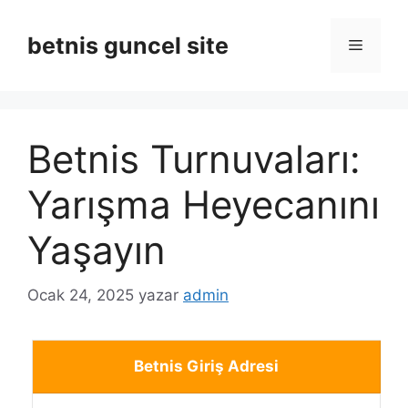
İçeriğe
atla
betnis guncel site
Menü
Betnis Turnuvaları:
Yarışma Heyecanını
Yaşayın
Ocak 24, 2025
yazar
admin
Betnis Giriş Adresi