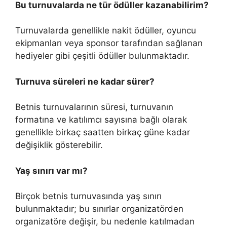
Bu turnuvalarda ne tür ödüller kazanabilirim?
Turnuvalarda genellikle nakit ödüller, oyuncu
ekipmanları veya sponsor tarafından sağlanan
hediyeler gibi çeşitli ödüller bulunmaktadır.
Turnuva süreleri ne kadar sürer?
Betnis turnuvalarının süresi, turnuvanın
formatına ve katılımcı sayısına bağlı olarak
genellikle birkaç saatten birkaç güne kadar
değişiklik gösterebilir.
Yaş sınırı var mı?
Birçok betnis turnuvasında yaş sınırı
bulunmaktadır; bu sınırlar organizatörden
organizatöre değişir, bu nedenle katılmadan