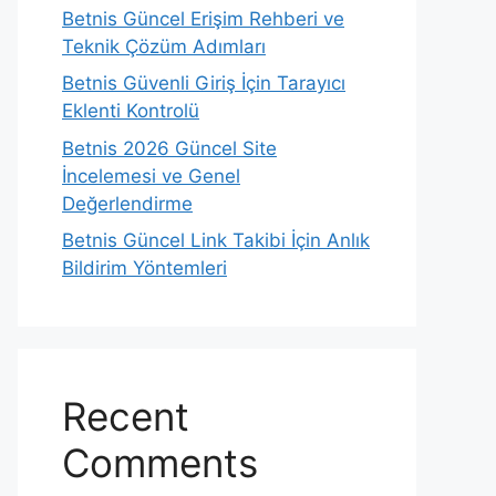
Betnis Güncel Erişim Rehberi ve
Teknik Çözüm Adımları
Betnis Güvenli Giriş İçin Tarayıcı
Eklenti Kontrolü
Betnis 2026 Güncel Site
İncelemesi ve Genel
Değerlendirme
Betnis Güncel Link Takibi İçin Anlık
Bildirim Yöntemleri
Recent
Comments