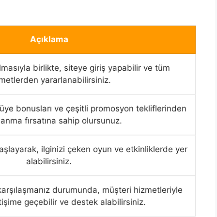
Açıklama
lmasıyla birlikte, siteye giriş yapabilir ve tüm
metlerden yararlanabilirsiniz.
üye bonusları ve çeşitli promosyon tekliflerinden
anma fırsatına sahip olursunuz.
layarak, ilginizi çeken oyun ve etkinliklerde yer
alabilirsiniz.
karşılaşmanız durumunda, müşteri hizmetleriyle
etişime geçebilir ve destek alabilirsiniz.