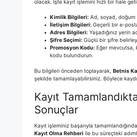
olacak. İşte kayıt işlemini hızlı bir hale g
Kimlik Bilgileri:
Ad, soyad, doğum tari
İletişim Bilgileri:
Geçerli bir e-post
Adres Bilgileri:
Yaşadığınız yerin ad
Şifre Seçimi:
Güçlü bir şifre belirle
Promosyon Kodu:
Eğer mevcutsa, k
kodu bulundurun.
Bu bilgileri önceden toplayarak,
Betnis Ka
şekilde tamamlayabilirsiniz. Böylece kayd
Kayıt Tamamlandıkt
Sonuçlar
Kayıt işleminiz başarıyla tamamlandığında,
Kayıt Olma Rehberi
ile bu süreçteki adıml