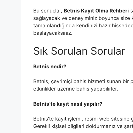
Bu sonuçlar,
Betnis Kayıt Olma Rehberi
s
sağlayacak ve deneyiminiz boyunca size ko
tamamlandığında kendinizi hazır hissedece
başlayacaksınız.
Sık Sorulan Sorular
Betnis nedir?
Betnis, çevrimiçi bahis hizmeti sunan bir p
etkinlikler üzerine bahis yapabilirler.
Betnis’te kayıt nasıl yapılır?
Betnis’te kayıt işlemi, resmi web sitesine 
Gerekli kişisel bilgileri doldurmanız ve şar