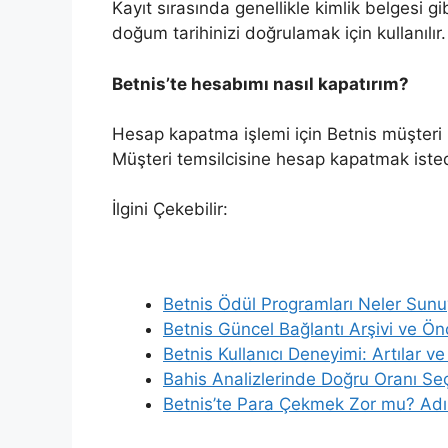
Kayıt sırasında genellikle kimlik belgesi gi
doğum tarihinizi doğrulamak için kullanılır.
Betnis’te hesabımı nasıl kapatırım?
Hesap kapatma işlemi için Betnis müşteri 
Müşteri temsilcisine hesap kapatmak istediğ
İlgini Çekebilir:
Betnis Ödül Programları Neler Sunu
Betnis Güncel Bağlantı Arşivi ve Ö
Betnis Kullanıcı Deneyimi: Artılar ve
Bahis Analizlerinde Doğru Oranı Se
Betnis’te Para Çekmek Zor mu? Ad