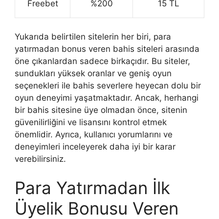
Freebet
%200
15 TL
Yukarıda belirtilen sitelerin her biri, para
yatırmadan bonus veren bahis siteleri arasında
öne çıkanlardan sadece birkaçıdır. Bu siteler,
sundukları yüksek oranlar ve geniş oyun
seçenekleri ile bahis severlere heyecan dolu bir
oyun deneyimi yaşatmaktadır. Ancak, herhangi
bir bahis sitesine üye olmadan önce, sitenin
güvenilirliğini ve lisansını kontrol etmek
önemlidir. Ayrıca, kullanıcı yorumlarını ve
deneyimleri inceleyerek daha iyi bir karar
verebilirsiniz.
Para Yatırmadan İlk
Üyelik Bonusu Veren