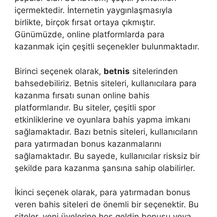
içermektedir. İnternetin yaygınlaşmasıyla
birlikte, birçok fırsat ortaya çıkmıştır.
Günümüzde, online platformlarda para
kazanmak için çeşitli seçenekler bulunmaktadır.
Birinci seçenek olarak,
betnis
sitelerinden
bahsedebiliriz. Betnis siteleri, kullanıcılara para
kazanma fırsatı sunan online bahis
platformlarıdır. Bu siteler, çeşitli spor
etkinliklerine ve oyunlara bahis yapma imkanı
sağlamaktadır. Bazı betnis siteleri, kullanıcıların
para yatırmadan bonus kazanmalarını
sağlamaktadır. Bu sayede, kullanıcılar risksiz bir
şekilde para kazanma şansına sahip olabilirler.
İkinci seçenek olarak, para yatırmadan bonus
veren bahis siteleri de önemli bir seçenektir. Bu
siteler, yeni üyelerine hoş geldin bonusu veya