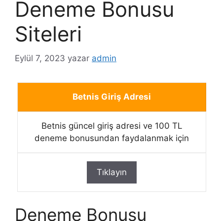
Deneme Bonusu
Siteleri
Eylül 7, 2023
yazar
admin
Betnis Giriş Adresi
Betnis güncel giriş adresi ve 100 TL
deneme bonusundan faydalanmak için
Tıklayın
Deneme Bonusu