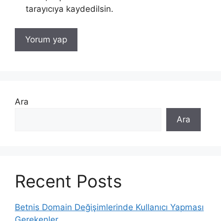
tarayıcıya kaydedilsin.
Ara
Ara
Recent Posts
Betnis Domain Değişimlerinde Kullanıcı Yapması
Gerekenler