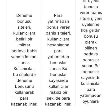
ilk üyelik
bonusu
veren bahis
Deneme
Para
siteleri, yeni
bonusu
yatırmadan
üyelerine
siteleri,
bonus veren
hoş geldin
kullanıcılara
bahis siteleri,
bonusu
belirli bir
kullanıcılara
olarak
miktar
hesaplarına
bilinen
bedava bahis
para
bedava
yapma imkanı
yatırmadan
bonuslar
sunar.
bonuslar
sunar. Bu
Kullanıcılar,
sunar. Bu
bonuslar
bu sitelerde
bonuslar
sayesinde
deneme
sayesinde
kullanıcılar
bonusunu
kullanıcılar
para
kullanarak
risksiz bir
yatırmadan
para
şekilde para
oyunlara
kazanabilirler.
kazanabilirler.