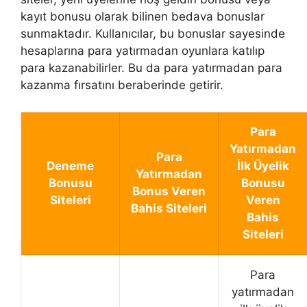
kayıt bonusu olarak bilinen bedava bonuslar
sunmaktadır. Kullanıcılar, bu bonuslar sayesinde
hesaplarına para yatırmadan oyunlara katılıp
para kazanabilirler. Bu da para yatırmadan para
kazanma fırsatını beraberinde getirir.
Para
Yatırmadan
Para
Deneme
İlk Üyelik
Yatırmadan
Bonusu
Bonusu
Bonus Veren
Siteleri
Veren
Bahis Siteleri
Bahis
Siteleri
Para
yatırmadan