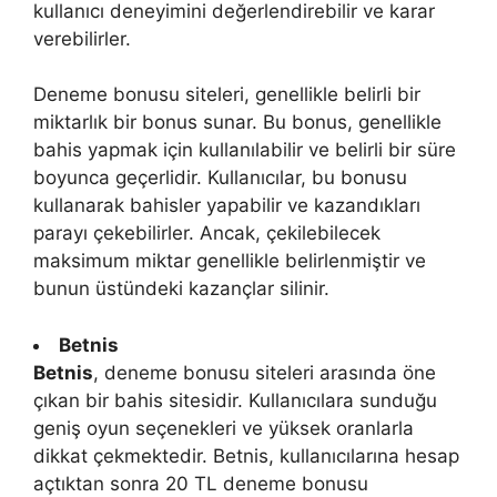
kullanıcı deneyimini değerlendirebilir ve karar
verebilirler.
Deneme bonusu siteleri, genellikle belirli bir
miktarlık bir bonus sunar. Bu bonus, genellikle
bahis yapmak için kullanılabilir ve belirli bir süre
boyunca geçerlidir. Kullanıcılar, bu bonusu
kullanarak bahisler yapabilir ve kazandıkları
parayı çekebilirler. Ancak, çekilebilecek
maksimum miktar genellikle belirlenmiştir ve
bunun üstündeki kazançlar silinir.
Betnis
Betnis
, deneme bonusu siteleri arasında öne
çıkan bir bahis sitesidir. Kullanıcılara sunduğu
geniş oyun seçenekleri ve yüksek oranlarla
dikkat çekmektedir. Betnis, kullanıcılarına hesap
açtıktan sonra 20 TL deneme bonusu