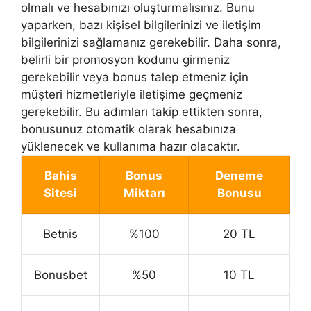
olmalı ve hesabınızı oluşturmalısınız. Bunu
yaparken, bazı kişisel bilgilerinizi ve iletişim
bilgilerinizi sağlamanız gerekebilir. Daha sonra,
belirli bir promosyon kodunu girmeniz
gerekebilir veya bonus talep etmeniz için
müşteri hizmetleriyle iletişime geçmeniz
gerekebilir. Bu adımları takip ettikten sonra,
bonusunuz otomatik olarak hesabınıza
yüklenecek ve kullanıma hazır olacaktır.
Bahis
Bonus
Deneme
Sitesi
Miktarı
Bonusu
Betnis
%100
20 TL
Bonusbet
%50
10 TL