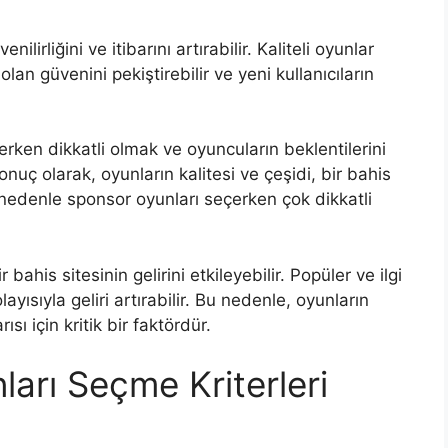
nilirliğini ve itibarını artırabilir. Kaliteli oyunlar
 olan güvenini pekiştirebilir ve yeni kullanıcıların
rken dikkatli olmak ve oyuncuların beklentilerini
nuç olarak, oyunların kalitesi ve çeşidi, bir bahis
u nedenle sponsor oyunları seçerken çok dikkatli
ahis sitesinin gelirini etkileyebilir. Popüler ve ilgi
olayısıyla geliri artırabilir. Bu nedenle, oyunların
sı için kritik bir faktördür.
arı Seçme Kriterleri