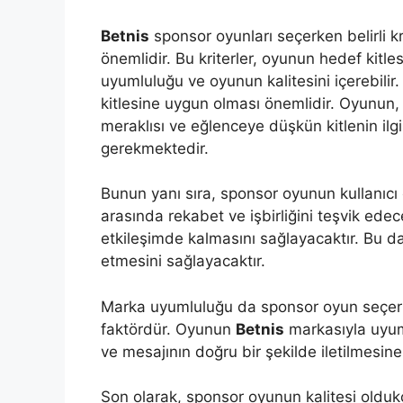
Betnis
sponsor oyunları seçerken belirli 
önemlidir. Bu kriterler, oyunun hedef kitle
uyumluluğu ve oyunun kalitesini içerebili
kitlesine uygun olması önemlidir. Oyunun
meraklısı ve eğlenceye düşkün kitlenin ilgi
gerekmektedir.
Bunun yanı sıra, sponsor oyunun kullanıcı
arasında rekabet ve işbirliğini teşvik edec
etkileşimde kalmasını sağlayacaktır. Bu d
etmesini sağlayacaktır.
Marka uyumluluğu da sponsor oyun seçer
faktördür. Oyunun
Betnis
markasıyla uyum
ve mesajının doğru bir şekilde iletilmesine
Son olarak, sponsor oyunun kalitesi oldukç