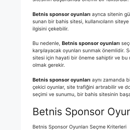
Betnis sponsor oyunları
ayrıca sitenin güve
sunan bir bahis sitesi, kullanıcıların siteye
ilgisini çekebilir.
Bu nedenle,
Betnis sponsor oyunları
seçe
karşılayacak oyunları sunmak önemlidir. So
sitesi için hayati bir öneme sahiptir ve b
olmak gerekir.
Betnis sponsor oyunları
aynı zamanda bir b
çekici oyunlar, site trafiğini artırabilir ve d
seçimi ve sunumu, bir bahis sitesinin başarı
Betnis Sponsor Oyunl
Betnis Sponsor Oyunları Seçme Kriterleri