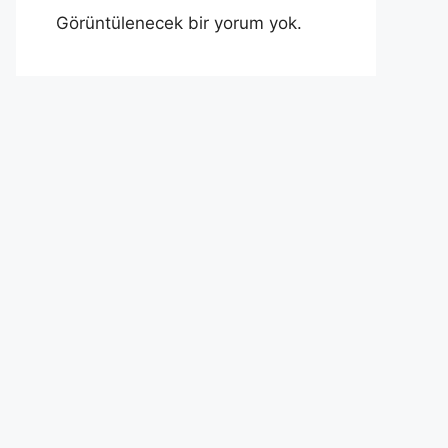
Görüntülenecek bir yorum yok.