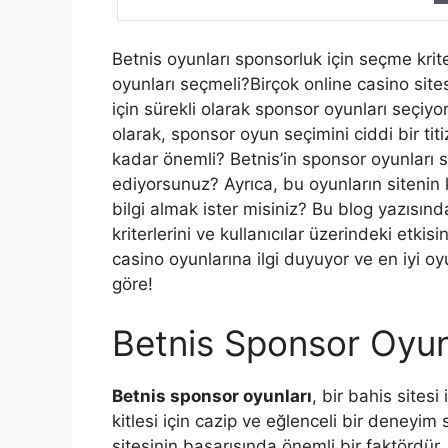
Betnis oyunları sponsorluk için seçme krite
oyunları seçmeli?Birçok online casino site
için sürekli olarak sponsor oyunları seçiyo
olarak, sponsor oyun seçimini ciddi bir tit
kadar önemli? Betnis’in sponsor oyunları s
ediyorsunuz? Ayrıca, bu oyunların sitenin k
bilgi almak ister misiniz? Bu blog yazısın
kriterlerini ve kullanıcılar üzerindeki etkis
casino oyunlarına ilgi duyuyor ve en iyi o
göre!
Betnis Sponsor Oyun
Betnis sponsor oyunları
, bir bahis sites
kitlesi için cazip ve eğlenceli bir deneyim 
sitesinin başarısında önemli bir faktördür.