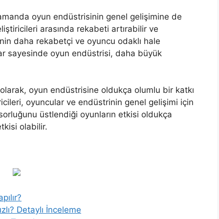
amanda oyun endüstrisinin genel gelişimine de
ştiricileri arasında rekabeti artırabilir ve
inin daha rekabetçi ve oyuncu odaklı hale
klar sayesinde oyun endüstrisi, daha büyük
larak, oyun endüstrisine oldukça olumlu bir katkı
cileri, oyuncular ve endüstrinin genel gelişimi için
nsorluğunu üstlendiği oyunların etkisi oldukça
isi olabilir.
pılır?
zlı? Detaylı İnceleme