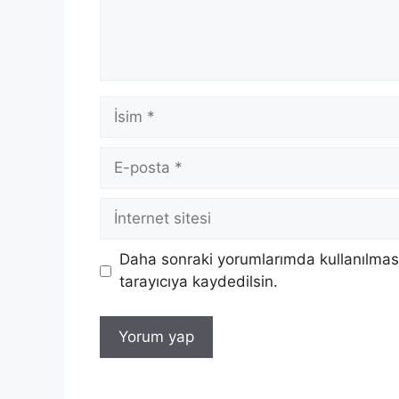
İsim
E-
posta
İnternet
sitesi
Daha sonraki yorumlarımda kullanılması
tarayıcıya kaydedilsin.