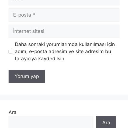
E-
posta
İnternet
sitesi
Daha sonraki yorumlarımda kullanılması için
adım, e-posta adresim ve site adresim bu
tarayıcıya kaydedilsin.
Ara
Ara