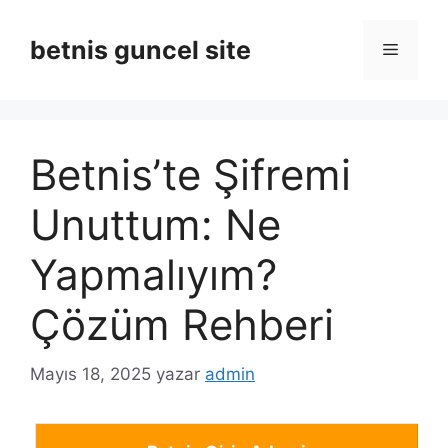
İçeriğe
atla
betnis guncel site
Menü
Betnis’te Şifremi
Unuttum: Ne
Yapmalıyım?
Çözüm Rehberi
Mayıs 18, 2025
yazar
admin