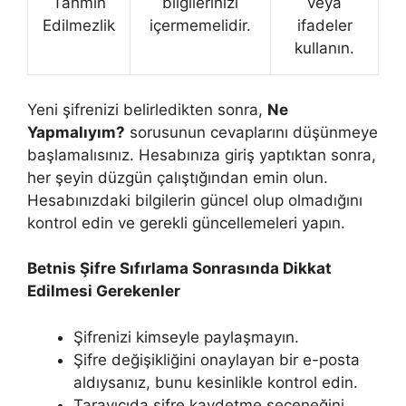
Tahmin
bilgilerinizi
veya
Edilmezlik
içermemelidir.
ifadeler
kullanın.
Yeni şifrenizi belirledikten sonra,
Ne
Yapmalıyım?
sorusunun cevaplarını düşünmeye
başlamalısınız. Hesabınıza giriş yaptıktan sonra,
her şeyin düzgün çalıştığından emin olun.
Hesabınızdaki bilgilerin güncel olup olmadığını
kontrol edin ve gerekli güncellemeleri yapın.
Betnis Şifre Sıfırlama Sonrasında Dikkat
Edilmesi Gerekenler
Şifrenizi kimseyle paylaşmayın.
Şifre değişikliğini onaylayan bir e-posta
aldıysanız, bunu kesinlikle kontrol edin.
Tarayıcıda şifre kaydetme seçeneğini