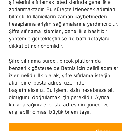
şifrelerini sıfırlamak istediklerinde genellikle
zorlanmaktadır. Bu süreçte izlenecek adımları
bilmek, kullanıcıların zaman kaybetmeden
hesaplarına erişim sağlamalarına yardımcı olur.
Şifre sıfırlama işlemleri, genellikle basit bir
yöntemle gerçekleştirilse de bazı detaylara
dikkat etmek önemlidir.
Şifre sıfırlama süreci, birçok platformda
benzerlik gösterse de Betnis için belirli adımlar
izlenmelidir. İlk olarak, şifre sıfırlama isteğini
aktif bir e-posta adresi üzerinden
başlatmalısınız. Bu işlem, sizin hesabınıza ait
olduğunu doğrulamak için gereklidir. Ayrıca,
kullanacağınız e-posta adresinin güncel ve
erişilebilir olması büyük önem taşır.