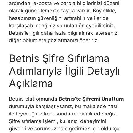
ardından, e-posta ve parola bilgilerinizi düzenli
olarak güncellemekte fayda vardır. Böylelikle,
hesabınızın güvenliğini artırabilir ve ileride
karşılaşabileceğiniz sorunları önleyebilirsiniz.
Betnis’le ilgili daha fazla bilgi almak isterseniz,
diğer bölümlere göz atmanızı öneririz.
Betnis Şifre Sıfırlama
Adımlarıyla İlgili Detaylı
Açıklama
Betnis platformunda
Betnis’te Şifremi Unuttum
durumuyla karşılaştıysanız, bu makalede nasıl
ilerleyeceğiniz konusunda rehberlik edeceğiz.
Şifre sıfırlama işlemi, kullanıcı deneyimini
güvenli ve sorunsuz hale getirmek için oldukça