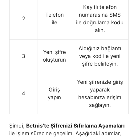
Kayıtlı telefon
Telefon
numarasına SMS
2
ile
ile doğrulama kodu
alın.
Aldığınız bağlantı
Yeni şifre
3
veya kod ile yeni
oluşturun
şifre belirleyin.
Yeni şifrenizle giriş
Giriş
yaparak
4
yapın
hesabınıza erişim
sağlayın.
Şimdi,
Betnis’te Şifrenizi Sıfırlama Aşamaları
ile işlem sürecine geçelim. Aşağıdaki adımlar,