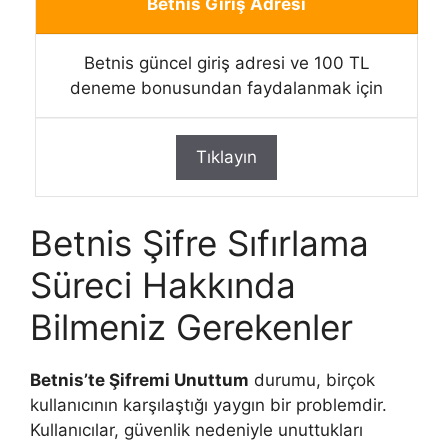
Betnis Giriş Adresi
Betnis güncel giriş adresi ve 100 TL
deneme bonusundan faydalanmak için
Tıklayın
Betnis Şifre Sıfırlama
Süreci Hakkında
Bilmeniz Gerekenler
Betnis’te Şifremi Unuttum
durumu, birçok
kullanıcının karşılaştığı yaygın bir problemdir.
Kullanıcılar, güvenlik nedeniyle unuttukları