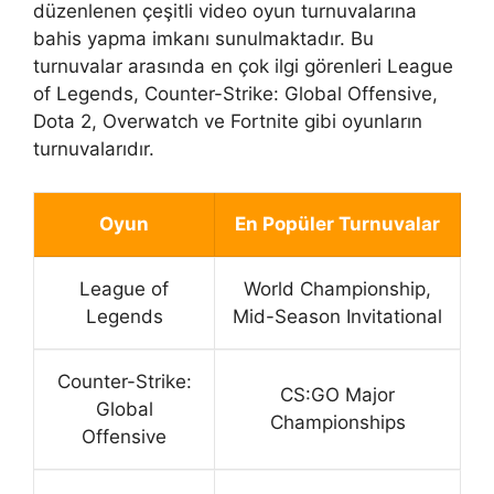
düzenlenen çeşitli video oyun turnuvalarına
bahis yapma imkanı sunulmaktadır. Bu
turnuvalar arasında en çok ilgi görenleri League
of Legends, Counter-Strike: Global Offensive,
Dota 2, Overwatch ve Fortnite gibi oyunların
turnuvalarıdır.
Oyun
En Popüler Turnuvalar
League of
World Championship,
Legends
Mid-Season Invitational
Counter-Strike:
CS:GO Major
Global
Championships
Offensive