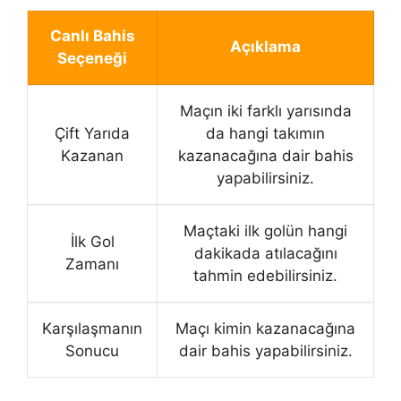
Canlı Bahis
Açıklama
Seçeneği
Maçın iki farklı yarısında
Çift Yarıda
da hangi takımın
Kazanan
kazanacağına dair bahis
yapabilirsiniz.
Maçtaki ilk golün hangi
İlk Gol
dakikada atılacağını
Zamanı
tahmin edebilirsiniz.
Karşılaşmanın
Maçı kimin kazanacağına
Sonucu
dair bahis yapabilirsiniz.