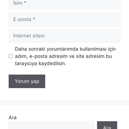
E-
posta
İnternet
sitesi
Daha sonraki yorumlarımda kullanılması için
adım, e-posta adresim ve site adresim bu
tarayıcıya kaydedilsin.
Ara
Ara