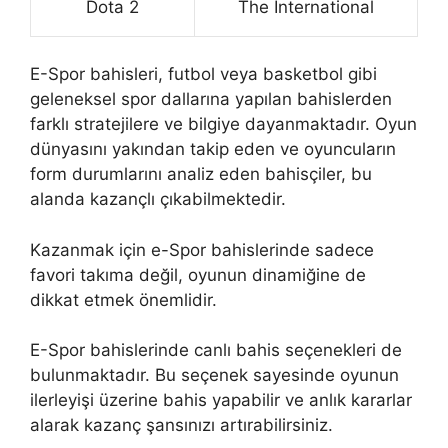
Dota 2
The International
E-Spor bahisleri, futbol veya basketbol gibi
geleneksel spor dallarına yapılan bahislerden
farklı stratejilere ve bilgiye dayanmaktadır. Oyun
dünyasını yakından takip eden ve oyuncuların
form durumlarını analiz eden bahisçiler, bu
alanda kazançlı çıkabilmektedir.
Kazanmak için e-Spor bahislerinde sadece
favori takıma değil, oyunun dinamiğine de
dikkat etmek önemlidir.
E-Spor bahislerinde canlı bahis seçenekleri de
bulunmaktadır. Bu seçenek sayesinde oyunun
ilerleyişi üzerine bahis yapabilir ve anlık kararlar
alarak kazanç şansınızı artırabilirsiniz.