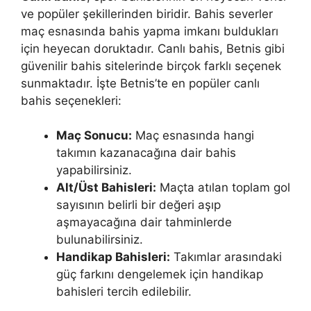
ve popüler şekillerinden biridir. Bahis severler
maç esnasında bahis yapma imkanı buldukları
için heyecan doruktadır. Canlı bahis, Betnis gibi
güvenilir bahis sitelerinde birçok farklı seçenek
sunmaktadır. İşte Betnis’te en popüler canlı
bahis seçenekleri:
Maç Sonucu:
Maç esnasında hangi
takımın kazanacağına dair bahis
yapabilirsiniz.
Alt/Üst Bahisleri:
Maçta atılan toplam gol
sayısının belirli bir değeri aşıp
aşmayacağına dair tahminlerde
bulunabilirsiniz.
Handikap Bahisleri:
Takımlar arasındaki
güç farkını dengelemek için handikap
bahisleri tercih edilebilir.