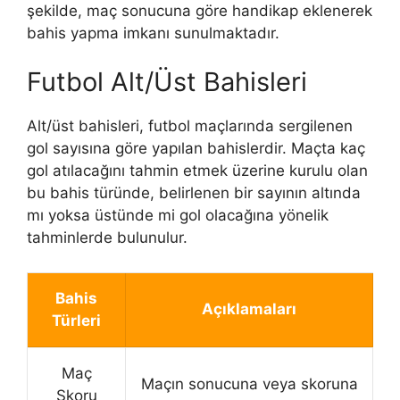
şekilde, maç sonucuna göre handikap eklenerek
bahis yapma imkanı sunulmaktadır.
Futbol Alt/Üst Bahisleri
Alt/üst bahisleri, futbol maçlarında sergilenen
gol sayısına göre yapılan bahislerdir. Maçta kaç
gol atılacağını tahmin etmek üzerine kurulu olan
bu bahis türünde, belirlenen bir sayının altında
mı yoksa üstünde mi gol olacağına yönelik
tahminlerde bulunulur.
Bahis
Açıklamaları
Türleri
Maç
Maçın sonucuna veya skoruna
Skoru