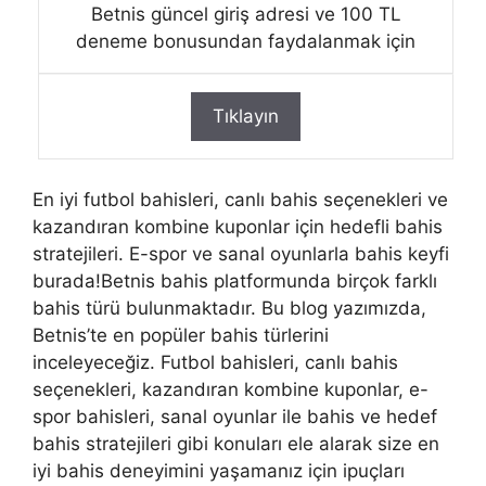
Betnis güncel giriş adresi ve 100 TL
deneme bonusundan faydalanmak için
Tıklayın
En iyi futbol bahisleri, canlı bahis seçenekleri ve
kazandıran kombine kuponlar için hedefli bahis
stratejileri. E-spor ve sanal oyunlarla bahis keyfi
burada!Betnis bahis platformunda birçok farklı
bahis türü bulunmaktadır. Bu blog yazımızda,
Betnis’te en popüler bahis türlerini
inceleyeceğiz. Futbol bahisleri, canlı bahis
seçenekleri, kazandıran kombine kuponlar, e-
spor bahisleri, sanal oyunlar ile bahis ve hedef
bahis stratejileri gibi konuları ele alarak size en
iyi bahis deneyimini yaşamanız için ipuçları