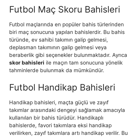
Futbol Maç Skoru Bahisleri
Futbol maçlarında en popüler bahis türlerinden
biri maç sonucuna yapılan bahislerdir. Bu bahis
türünde, ev sahibi takımın galip gelmesi,
deplasman takımının galip gelmesi veya
beraberlik gibi seçenekler bulunmaktadır. Ayrıca
skor bahisleri
ile maçın tam sonucuna yönelik
tahminlerde bulunmak da mümkündür.
Futbol Handikap Bahisleri
Handikap bahisleri, maçta güçlü ve zayıf
takımlar arasındaki dengeyi sağlamak amacıyla
kullanılan bir bahis türüdür. Handikaplı
bahislerde, favori takımlara eksi handikap
verilirken, zayıf takımlara artı handikap verilir. Bu