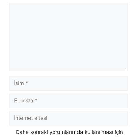
Yorum
İsim
E-
posta
İnternet
sitesi
Daha sonraki yorumlarımda kullanılması için