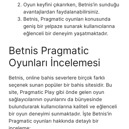
Oyun keyfini çıkarırken, Betnis’in sunduğu
avantajlardan faydalanabilirsiniz.
Betnis, Pragmatic oyunları konusunda
geniş bir yelpaze sunarak kullanıcılarına
eğlenceli bir deneyim yaşatmaktadır.
Betnis Pragmatic
Oyunları İncelemesi
Betnis, online bahis severlere birçok farklı
seçenek sunan popüler bir bahis sitesidir. Bu
site, Pragmatic Play gibi önde gelen oyun
sağlayıcılarının oyunlarını da bünyesinde
bulundurarak kullanıcılarına kaliteli ve eğlenceli
bir oyun deneyimi sunmaktadır. İşte Betnis’in
Pragmatic oyunları hakkında detaylı bir
inceleme: