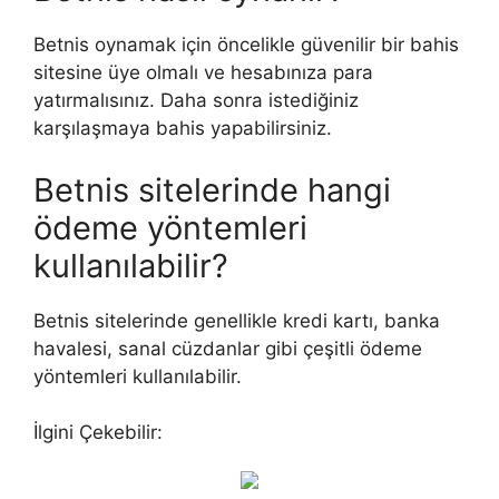
Betnis oynamak için öncelikle güvenilir bir bahis
sitesine üye olmalı ve hesabınıza para
yatırmalısınız. Daha sonra istediğiniz
karşılaşmaya bahis yapabilirsiniz.
Betnis sitelerinde hangi
ödeme yöntemleri
kullanılabilir?
Betnis sitelerinde genellikle kredi kartı, banka
havalesi, sanal cüzdanlar gibi çeşitli ödeme
yöntemleri kullanılabilir.
İlgini Çekebilir: