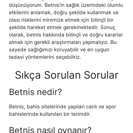
düşünüyorum. Betnis’in sağlık üzerindeki olumlu
etkilerini anlamak, doğru şekilde kullanmak ve
olası risklerini minimize etmek için bilinçli bir
şekilde hareket etmek gerekmektedir. Sonuç
olarak, betnis hakkında bilinçli ve doğru kararlar
almak için gerekli araştırmaları yapmalıyız. Bu
sayede sağlığımızı koruyabilir ve en uygun
tedavi yöntemlerini seçebiliriz.
Sıkça Sorulan Sorular
Betnis nedir?
Betnis, bahis sitelerinde yapılan canlı ve spor
bahislerinde kullanılan bir terimdir.
Betnis nasıl oynanır?