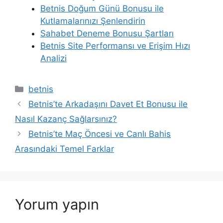
Betnis Doğum Günü Bonusu ile
Kutlamalarınızı Şenlendirin
Sahabet Deneme Bonusu Şartları
Betnis Site Performansı ve Erişim Hızı
Analizi
Kategoriler
betnis
Betnis’te Arkadaşını Davet Et Bonusu ile
Nasıl Kazanç Sağlarsınız?
Betnis’te Maç Öncesi ve Canlı Bahis
Arasındaki Temel Farklar
Yorum yapın