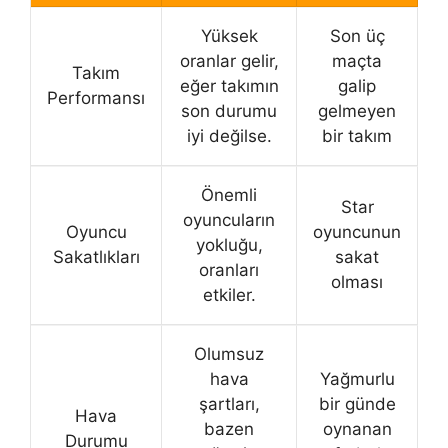
Yüksek
Son üç
oranlar gelir,
maçta
Takım
eğer takımın
galip
Performansı
son durumu
gelmeyen
iyi değilse.
bir takım
Önemli
Star
oyuncuların
Oyuncu
oyuncunun
yokluğu,
Sakatlıkları
sakat
oranları
olması
etkiler.
Olumsuz
hava
Yağmurlu
şartları,
bir günde
Hava
bazen
oynanan
Durumu