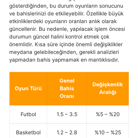
gösterdiğinden, bu durum oyunların sonucunu
ve bahislerinizi de etkileyebilir. Özellikle büyük
etkinliklerdeki oyunların oranları anlık olarak
güncellenir. Bu nedenle, yapılacak işlem öncesi
durumun güncel halini kontrol etmek çok
önemlidir. Kısa süre içinde önemli değişiklikler
meydana gelebileceğinden, gerekli analizleri
yapmadan bahis yapmamak en mantıklısıdır.
Genel
Değişkenlik
Oyun Türü
Bahis
Aralığı
Oranı
Futbol
1.5 – 3.5
%5 – %20
Basketbol
1.2 – 2.8
%10 – %25