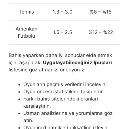
Tennis
1.3 – 3.0
%8 – %15
Amerikan
1.5 – 2.5
%12 – %22
Futbolu
Bahis yaparken daha iyi sonuçlar elde etmek
için, aşağıdaki
Uygulayabileceğiniz İpuçları
listesine göz atmanızı öneriyoruz:
Oyunların geçmiş verilerini inceleyin.
Oyun öncesi istatistikleri takip edin.
Farklı bahis sitelerindeki oranları
karşılaştırın.
Uzman analizlerine ve yorumlarına göz
atın.
Oyun içi dinamikleri dikkatlice izleyin.