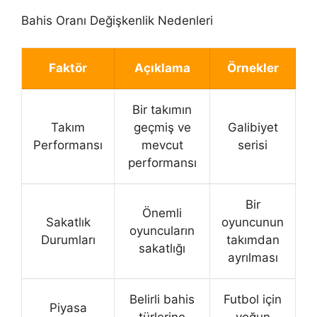
Bahis Oranı Değişkenlik Nedenleri
Faktör
Açıklama
Örnekler
Bir takımın
Takım
geçmiş ve
Galibiyet
Performansı
mevcut
serisi
performansı
Bir
Önemli
Sakatlık
oyuncunun
oyuncuların
Durumları
takımdan
sakatlığı
ayrılması
Belirli bahis
Futbol için
Piyasa