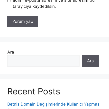
adım, e-posta adresim ve site adresim bu
tarayıcıya kaydedilsin.
Ara
Ara
Recent Posts
Betnis Domain Değişimlerinde Kullanıcı Yapması