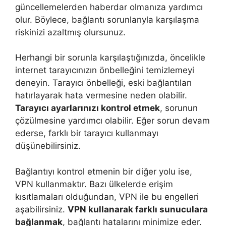
güncellemelerden haberdar olmanıza yardımcı
olur. Böylece, bağlantı sorunlarıyla karşılaşma
riskinizi azaltmış olursunuz.
Herhangi bir sorunla karşılaştığınızda, öncelikle
internet tarayıcınızın önbelleğini temizlemeyi
deneyin. Tarayıcı önbelleği, eski bağlantıları
hatırlayarak hata vermesine neden olabilir.
Tarayıcı ayarlarınızı kontrol etmek
, sorunun
çözülmesine yardımcı olabilir. Eğer sorun devam
ederse, farklı bir tarayıcı kullanmayı
düşünebilirsiniz.
Bağlantıyı kontrol etmenin bir diğer yolu ise,
VPN kullanmaktır. Bazı ülkelerde erişim
kısıtlamaları olduğundan, VPN ile bu engelleri
aşabilirsiniz.
VPN kullanarak farklı sunuculara
bağlanmak
, bağlantı hatalarını minimize eder.