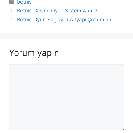
Kategoriler
betnis
Betnis Casino Oyun Sistem Analizi
Betnis Oyun Sağlayıcı Altyapı Çözümleri
Yorum yapın
Yorum