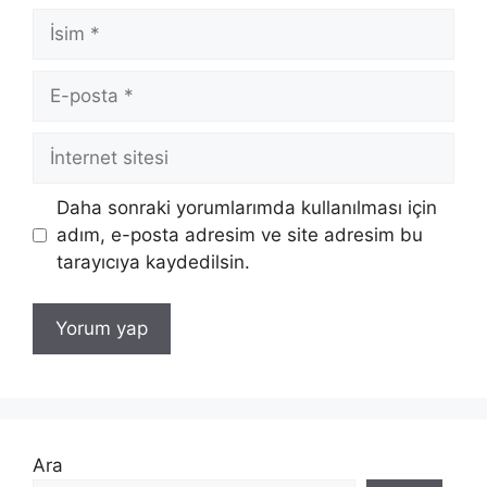
İsim
E-
posta
İnternet
sitesi
Daha sonraki yorumlarımda kullanılması için
adım, e-posta adresim ve site adresim bu
tarayıcıya kaydedilsin.
Ara