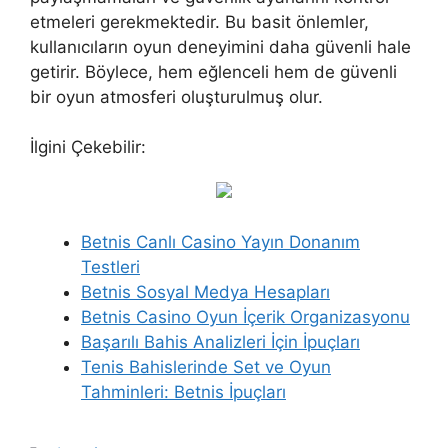
etmeleri gerekmektedir. Bu basit önlemler,
kullanıcıların oyun deneyimini daha güvenli hale
getirir. Böylece, hem eğlenceli hem de güvenli
bir oyun atmosferi oluşturulmuş olur.
İlgini Çekebilir:
Betnis Canlı Casino Yayın Donanım
Testleri
Betnis Sosyal Medya Hesapları
Betnis Casino Oyun İçerik Organizasyonu
Başarılı Bahis Analizleri İçin İpuçları
Tenis Bahislerinde Set ve Oyun
Tahminleri: Betnis İpuçları