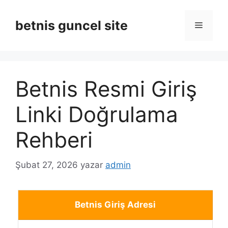
İçeriğe
atla
betnis guncel site
Menü
Betnis Resmi Giriş
Linki Doğrulama
Rehberi
Şubat 27, 2026
yazar
admin
Betnis Giriş Adresi