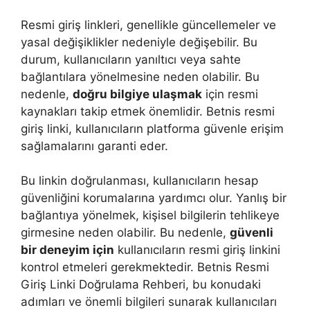
Resmi giriş linkleri, genellikle güncellemeler ve
yasal değişiklikler nedeniyle değişebilir. Bu
durum, kullanıcıların yanıltıcı veya sahte
bağlantılara yönelmesine neden olabilir. Bu
nedenle,
doğru bilgiye ulaşmak
için resmi
kaynakları takip etmek önemlidir. Betnis resmi
giriş linki, kullanıcıların platforma güvenle erişim
sağlamalarını garanti eder.
Bu linkin doğrulanması, kullanıcıların hesap
güvenliğini korumalarına yardımcı olur. Yanlış bir
bağlantıya yönelmek, kişisel bilgilerin tehlikeye
girmesine neden olabilir. Bu nedenle,
güvenli
bir deneyim için
kullanıcıların resmi giriş linkini
kontrol etmeleri gerekmektedir. Betnis Resmi
Giriş Linki Doğrulama Rehberi, bu konudaki
adımları ve önemli bilgileri sunarak kullanıcıları