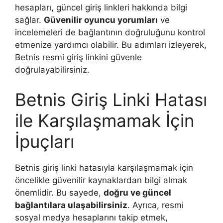
hesapları, güncel giriş linkleri hakkında bilgi
sağlar.
Güvenilir oyuncu yorumları
ve
incelemeleri de bağlantının doğruluğunu kontrol
etmenize yardımcı olabilir. Bu adımları izleyerek,
Betnis resmi giriş linkini güvenle
doğrulayabilirsiniz.
Betnis Giriş Linki Hatası
ile Karşılaşmamak İçin
İpuçları
Betnis giriş linki hatasıyla karşılaşmamak için
öncelikle güvenilir kaynaklardan bilgi almak
önemlidir. Bu sayede,
doğru ve güncel
bağlantılara ulaşabilirsiniz
. Ayrıca, resmi
sosyal medya hesaplarını takip etmek,