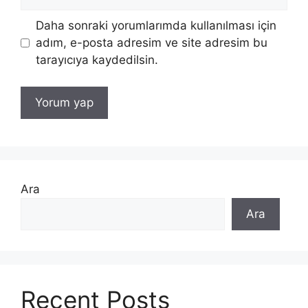
sitesi
Daha sonraki yorumlarımda kullanılması için
adım, e-posta adresim ve site adresim bu
tarayıcıya kaydedilsin.
Ara
Ara
Recent Posts