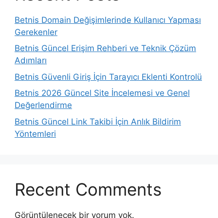
Betnis Domain Değişimlerinde Kullanıcı Yapması
Gerekenler
Betnis Güncel Erişim Rehberi ve Teknik Çözüm
Adımları
Betnis Güvenli Giriş İçin Tarayıcı Eklenti Kontrolü
Betnis 2026 Güncel Site İncelemesi ve Genel
Değerlendirme
Betnis Güncel Link Takibi İçin Anlık Bildirim
Yöntemleri
Recent Comments
Görüntülenecek bir yorum yok.