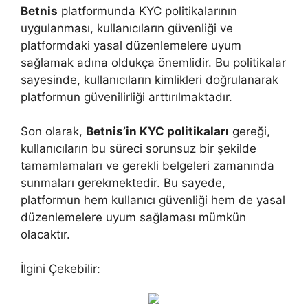
Betnis
platformunda KYC politikalarının
uygulanması, kullanıcıların güvenliği ve
platformdaki yasal düzenlemelere uyum
sağlamak adına oldukça önemlidir. Bu politikalar
sayesinde, kullanıcıların kimlikleri doğrulanarak
platformun güvenilirliği arttırılmaktadır.
Son olarak,
Betnis’in KYC politikaları
gereği,
kullanıcıların bu süreci sorunsuz bir şekilde
tamamlamaları ve gerekli belgeleri zamanında
sunmaları gerekmektedir. Bu sayede,
platformun hem kullanıcı güvenliği hem de yasal
düzenlemelere uyum sağlaması mümkün
olacaktır.
İlgini Çekebilir: