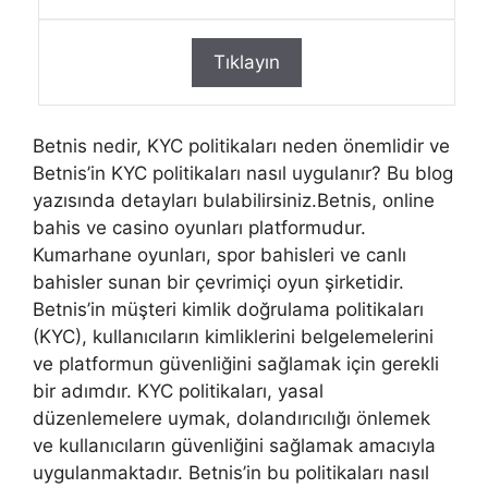
Tıklayın
Betnis nedir, KYC politikaları neden önemlidir ve
Betnis’in KYC politikaları nasıl uygulanır? Bu blog
yazısında detayları bulabilirsiniz.Betnis, online
bahis ve casino oyunları platformudur.
Kumarhane oyunları, spor bahisleri ve canlı
bahisler sunan bir çevrimiçi oyun şirketidir.
Betnis’in müşteri kimlik doğrulama politikaları
(KYC), kullanıcıların kimliklerini belgelemelerini
ve platformun güvenliğini sağlamak için gerekli
bir adımdır. KYC politikaları, yasal
düzenlemelere uymak, dolandırıcılığı önlemek
ve kullanıcıların güvenliğini sağlamak amacıyla
uygulanmaktadır. Betnis’in bu politikaları nasıl