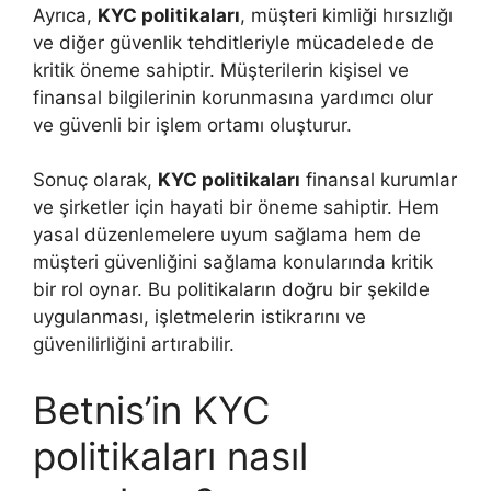
Ayrıca,
KYC politikaları
, müşteri kimliği hırsızlığı
ve diğer güvenlik tehditleriyle mücadelede de
kritik öneme sahiptir. Müşterilerin kişisel ve
finansal bilgilerinin korunmasına yardımcı olur
ve güvenli bir işlem ortamı oluşturur.
Sonuç olarak,
KYC politikaları
finansal kurumlar
ve şirketler için hayati bir öneme sahiptir. Hem
yasal düzenlemelere uyum sağlama hem de
müşteri güvenliğini sağlama konularında kritik
bir rol oynar. Bu politikaların doğru bir şekilde
uygulanması, işletmelerin istikrarını ve
güvenilirliğini artırabilir.
Betnis’in KYC
politikaları nasıl