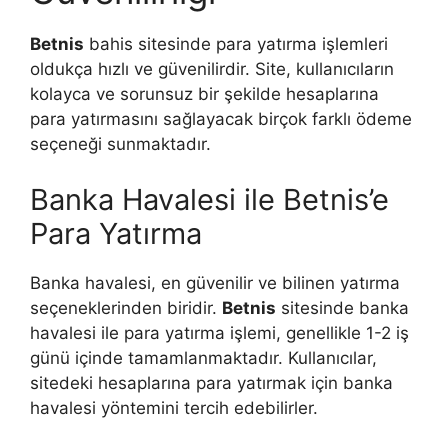
Betnis
bahis sitesinde para yatırma işlemleri
oldukça hızlı ve güvenilirdir. Site, kullanıcıların
kolayca ve sorunsuz bir şekilde hesaplarına
para yatırmasını sağlayacak birçok farklı ödeme
seçeneği sunmaktadır.
Banka Havalesi ile Betnis’e
Para Yatırma
Banka havalesi, en güvenilir ve bilinen yatırma
seçeneklerinden biridir.
Betnis
sitesinde banka
havalesi ile para yatırma işlemi, genellikle 1-2 iş
günü içinde tamamlanmaktadır. Kullanıcılar,
sitedeki hesaplarına para yatırmak için banka
havalesi yöntemini tercih edebilirler.