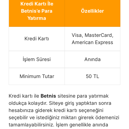
Kredi Kartı İle
Betnis’e Para
Özellikler
Yatırma
Visa, MasterCard,
Kredi Kartı
American Express
İşlem Süresi
Anında
Minimum Tutar
50 TL
Kredi kartı ile
Betnis
sitesine para yatırmak
oldukça kolaydır. Siteye giriş yaptıktan sonra
hesabınıza giderek kredi kartı seçeneğini
seçebilir ve istediğiniz miktarı girerek ödemenizi
tamamlayabilirsiniz. İşlem genellikle anında