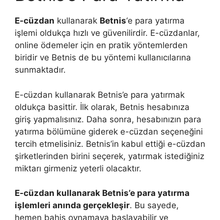
E-cüzdan
kullanarak
Betnis
‘e para yatırma
işlemi oldukça hızlı ve güvenilirdir. E-cüzdanlar,
online ödemeler için en pratik yöntemlerden
biridir ve Betnis de bu yöntemi kullanıcılarına
sunmaktadır.
E-cüzdan kullanarak Betnis’e para yatırmak
oldukça basittir. İlk olarak, Betnis hesabınıza
giriş yapmalısınız. Daha sonra, hesabınızın para
yatırma bölümüne giderek e-cüzdan seçeneğini
tercih etmelisiniz. Betnis’in kabul ettiği e-cüzdan
şirketlerinden birini seçerek, yatırmak istediğiniz
miktarı girmeniz yeterli olacaktır.
E-cüzdan kullanarak Betnis’e para yatırma
işlemleri anında gerçekleşir
. Bu sayede,
hemen bahis oynamaya başlayabilir ve