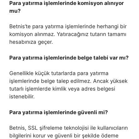
Para yatırma işlemlerinde komisyon alınıyor
mu?
Betnis’te para yatırma işlemlerinde herhangi bir
komisyon alınmaz. Yatıracağınız tutarın tamamı
hesabınıza geçer.
Para yatırma işlemlerinde belge talebi var mı?
Genellikle küçük tutarlarda para yatırma
işlemlerinde belge talep edilmez. Ancak yüksek
tutarlı işlemlerde kimlik veya adres belgesi
istenebilir.
Para yatırma işlemlerinde güvenli mi?
Betnis, SSL şifreleme teknolojisi ile kullanıcıların
bilgilerini korur ve güvenli bir şekilde ödeme