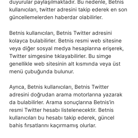
duyurular paylaşılmaktadır. Bu nedenle, Betnis
kullanıcıları, twitter adresini takip ederek en son
güncellemelerden haberdar olabilirler.
Betnis kullanıcıları, Betnis Twitter adresini
kolayca bulabilirler. Betnis resmi web sitesine
veya diğer sosyal medya hesaplarına erişerek,
Twitter simgesine tıklayabilirler. Bu simge
genellikle web sitesinin alt kısmında veya üst
menü çubuğunda bulunur.
Ayrıca, Betnis kullanıcıları, Betnis Twitter
adresini doğrudan arama motorlarına yazarak
da bulabilirler. Arama sonuçlarına Betnis’in
resmi Twitter hesabı listelenecektir. Betnis
kullanıcıları bu hesabı takip ederek, güncel
bahis fırsatlarını kaçırmamış olurlar.