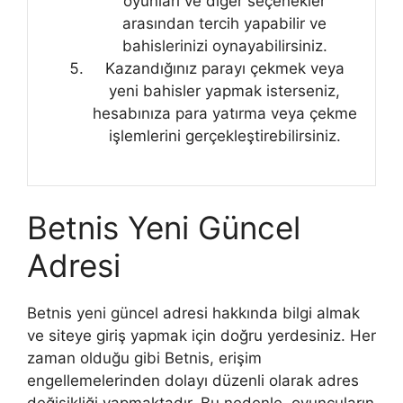
oyunları ve diğer seçenekler
arasından tercih yapabilir ve
bahislerinizi oynayabilirsiniz.
Kazandığınız parayı çekmek veya
yeni bahisler yapmak isterseniz,
hesabınıza para yatırma veya çekme
işlemlerini gerçekleştirebilirsiniz.
Betnis Yeni Güncel
Adresi
Betnis yeni güncel adresi hakkında bilgi almak
ve siteye giriş yapmak için doğru yerdesiniz. Her
zaman olduğu gibi Betnis, erişim
engellemelerinden dolayı düzenli olarak adres