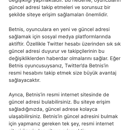
değişikliği yapmaktadır. Bu nedenle, oyuncuların
güncel adresi takip etmeleri ve sorunsuz bir
şekilde siteye erişim sağlamaları önemlidir.
Betnis, oyunculara en yeni ve güncel adresi
sağlamak için sosyal medya platformlarında
aktiftir. Özellikle Twitter hesabı üzerinden sık sık
güncel adresi duyurur ve takipçilerinin bu
değişikliklerden haberdar olmalarını sağlar. Eğer
Betnis oyuncusuysanız, Twitter’da Betnis’in
resmi hesabını takip etmek size büyük avantaj
sağlayacaktır.
Ayrıca, Betnis’in resmi internet sitesinde de
güncel adresi bulabilirsiniz. Bu siteye erişim
sağladığınızda, güncel adrese kolayca
ulaşabilirsiniz. Betnis’in güncel adresini bulmak
için yapmanız gereken tek şey, resmi internet