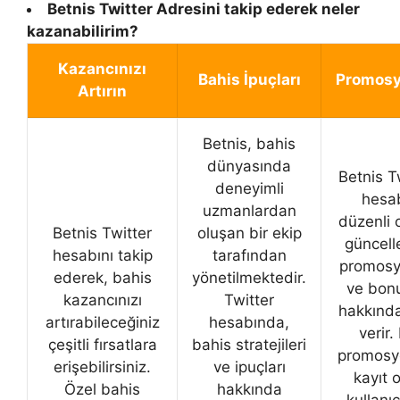
Betnis Twitter Adresini takip ederek neler
kazanabilirim?
Kazancınızı
Bahis İpuçları
Promosy
Artırın
Betnis, bahis
dünyasında
Betnis T
deneyimli
hesab
uzmanlardan
düzenli 
Betnis Twitter
oluşan bir ekip
güncell
hesabını takip
tarafından
promosy
ederek, bahis
yönetilmektedir.
ve bonu
kazancınızı
Twitter
hakkında
artırabileceğiniz
hesabında,
verir.
çeşitli fırsatlara
bahis stratejileri
promosyo
erişebilirsiniz.
ve ipuçları
kayıt 
Özel bahis
hakkında
kullanıc