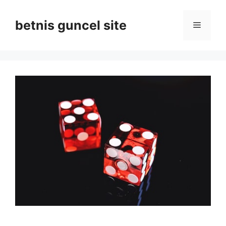
İçeriğe
atla
betnis guncel site
Menü