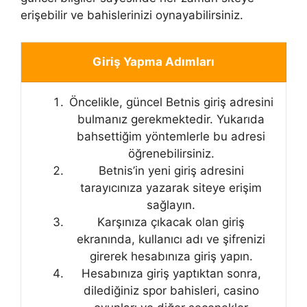
erişebilir ve bahislerinizi oynayabilirsiniz.
Giriş Yapma Adımları
Öncelikle, güncel Betnis giriş adresini
bulmanız gerekmektedir. Yukarıda
bahsettiğim yöntemlerle bu adresi
öğrenebilirsiniz.
Betnis’in yeni giriş adresini
tarayıcınıza yazarak siteye erişim
sağlayın.
Karşınıza çıkacak olan giriş
ekranında, kullanıcı adı ve şifrenizi
girerek hesabınıza giriş yapın.
Hesabınıza giriş yaptıktan sonra,
dilediğiniz spor bahisleri, casino