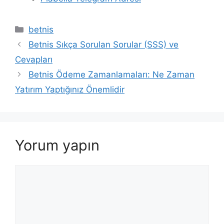
Kategoriler
betnis
Betnis Sıkça Sorulan Sorular (SSS) ve
Cevapları
Betnis Ödeme Zamanlamaları: Ne Zaman
Yatırım Yaptığınız Önemlidir
Yorum yapın
Yorum