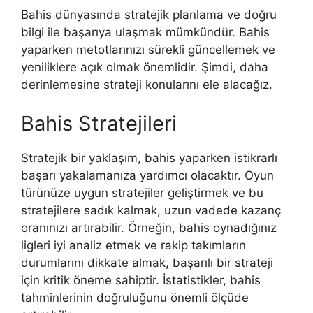
Bahis dünyasında stratejik planlama ve doğru
bilgi ile başarıya ulaşmak mümkündür. Bahis
yaparken metotlarınızı sürekli güncellemek ve
yeniliklere açık olmak önemlidir. Şimdi, daha
derinlemesine strateji konularını ele alacağız.
Bahis Stratejileri
Stratejik bir yaklaşım, bahis yaparken istikrarlı
başarı yakalamanıza yardımcı olacaktır. Oyun
türünüze uygun stratejiler geliştirmek ve bu
stratejilere sadık kalmak, uzun vadede kazanç
oranınızı artırabilir. Örneğin, bahis oynadığınız
ligleri iyi analiz etmek ve rakip takımların
durumlarını dikkate almak, başarılı bir strateji
için kritik öneme sahiptir. İstatistikler, bahis
tahminlerinin doğruluğunu önemli ölçüde