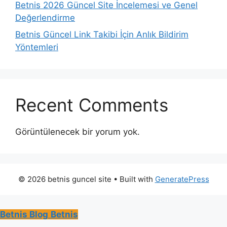
Betnis 2026 Güncel Site İncelemesi ve Genel
Değerlendirme
Betnis Güncel Link Takibi İçin Anlık Bildirim
Yöntemleri
Recent Comments
Görüntülenecek bir yorum yok.
© 2026 betnis guncel site
• Built with
GeneratePress
Betnis Blog
Betnis