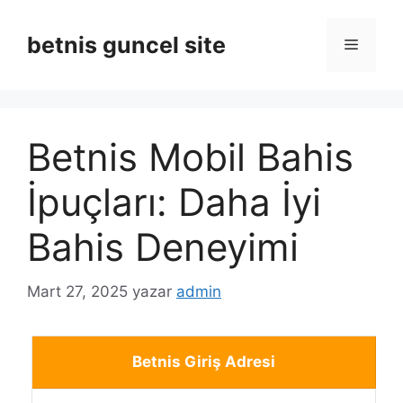
İçeriğe
atla
betnis guncel site
Menü
Betnis Mobil Bahis
İpuçları: Daha İyi
Bahis Deneyimi
Mart 27, 2025
yazar
admin
Betnis Giriş Adresi