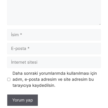
İsim
E-
posta
İnternet
sitesi
Daha sonraki yorumlarımda kullanılması için
adım, e-posta adresim ve site adresim bu
tarayıcıya kaydedilsin.