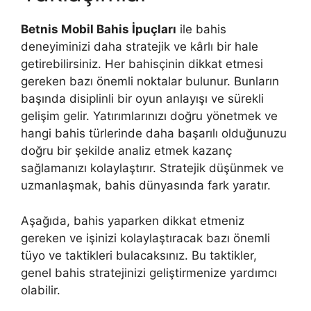
Betnis Mobil Bahis İpuçları
ile bahis
deneyiminizi daha stratejik ve kârlı bir hale
getirebilirsiniz. Her bahisçinin dikkat etmesi
gereken bazı önemli noktalar bulunur. Bunların
başında disiplinli bir oyun anlayışı ve sürekli
gelişim gelir. Yatırımlarınızı doğru yönetmek ve
hangi bahis türlerinde daha başarılı olduğunuzu
doğru bir şekilde analiz etmek kazanç
sağlamanızı kolaylaştırır. Stratejik düşünmek ve
uzmanlaşmak, bahis dünyasında fark yaratır.
Aşağıda, bahis yaparken dikkat etmeniz
gereken ve işinizi kolaylaştıracak bazı önemli
tüyo ve taktikleri bulacaksınız. Bu taktikler,
genel bahis stratejinizi geliştirmenize yardımcı
olabilir.