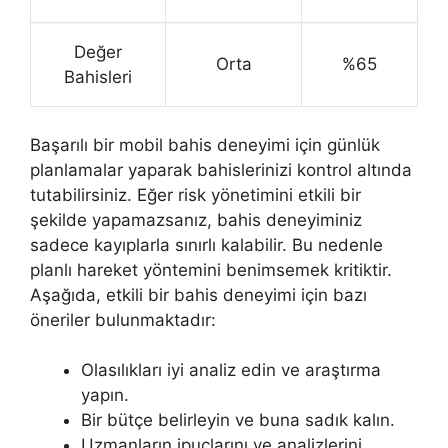
Değer
Orta
%65
Bahisleri
Başarılı bir mobil bahis deneyimi için günlük
planlamalar yaparak bahislerinizi kontrol altında
tutabilirsiniz. Eğer risk yönetimini etkili bir
şekilde yapamazsanız, bahis deneyiminiz
sadece kayıplarla sınırlı kalabilir. Bu nedenle
planlı hareket yöntemini benimsemek kritiktir.
Aşağıda, etkili bir bahis deneyimi için bazı
öneriler bulunmaktadır:
Olasılıkları iyi analiz edin ve araştırma
yapın.
Bir bütçe belirleyin ve buna sadık kalın.
Uzmanların ipuçlarını ve analizlerini