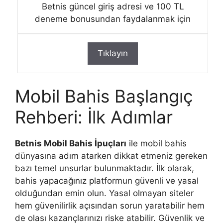
Betnis güncel giriş adresi ve 100 TL
deneme bonusundan faydalanmak için
Tıklayın
Mobil Bahis Başlangıç
Rehberi: İlk Adımlar
Betnis Mobil Bahis İpuçları
ile mobil bahis
dünyasına adım atarken dikkat etmeniz gereken
bazı temel unsurlar bulunmaktadır. İlk olarak,
bahis yapacağınız platformun güvenli ve yasal
olduğundan emin olun. Yasal olmayan siteler
hem güvenilirlik açısından sorun yaratabilir hem
de olası kazançlarınızı riske atabilir. Güvenlik ve