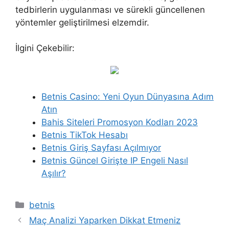
tedbirlerin uygulanması ve sürekli güncellenen
yöntemler geliştirilmesi elzemdir.
İlgini Çekebilir:
Betnis Casino: Yeni Oyun Dünyasına Adım
Atın
Bahis Siteleri Promosyon Kodları 2023
Betnis TikTok Hesabı
Betnis Giriş Sayfası Açılmıyor
Betnis Güncel Girişte IP Engeli Nasıl
Aşılır?
Kategoriler
betnis
Maç Analizi Yaparken Dikkat Etmeniz