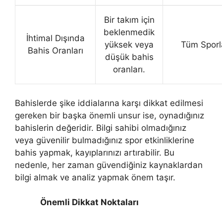
Bir takım için
beklenmedik
İhtimal Dışında
yüksek veya
Tüm Sporl
Bahis Oranları
düşük bahis
oranları.
Bahislerde şike iddialarına karşı dikkat edilmesi
gereken bir başka önemli unsur ise, oynadığınız
bahislerin değeridir. Bilgi sahibi olmadığınız
veya güvenilir bulmadığınız spor etkinliklerine
bahis yapmak, kayıplarınızı artırabilir. Bu
nedenle, her zaman güvendiğiniz kaynaklardan
bilgi almak ve analiz yapmak önem taşır.
Önemli Dikkat Noktaları