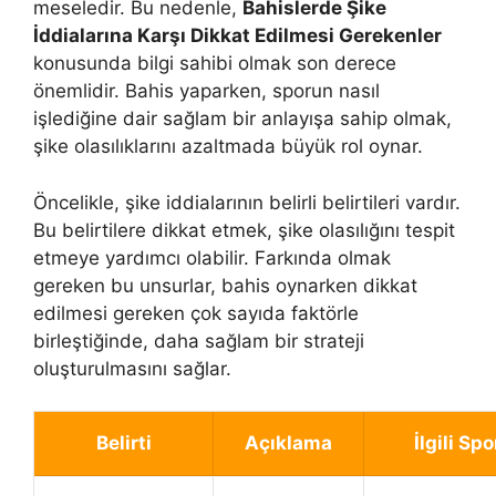
meseledir. Bu nedenle,
Bahislerde Şike
İddialarına Karşı Dikkat Edilmesi Gerekenler
konusunda bilgi sahibi olmak son derece
önemlidir. Bahis yaparken, sporun nasıl
işlediğine dair sağlam bir anlayışa sahip olmak,
şike olasılıklarını azaltmada büyük rol oynar.
Öncelikle, şike iddialarının belirli belirtileri vardır.
Bu belirtilere dikkat etmek, şike olasılığını tespit
etmeye yardımcı olabilir. Farkında olmak
gereken bu unsurlar, bahis oynarken dikkat
edilmesi gereken çok sayıda faktörle
birleştiğinde, daha sağlam bir strateji
oluşturulmasını sağlar.
Belirti
Açıklama
İlgili Spo