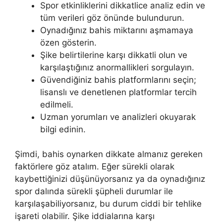
Spor etkinliklerini dikkatlice analiz edin ve
tüm verileri göz önünde bulundurun.
Oynadığınız bahis miktarını aşmamaya
özen gösterin.
Şike belirtilerine karşı dikkatli olun ve
karşılaştığınız anormallikleri sorgulayın.
Güvendiğiniz bahis platformlarını seçin;
lisanslı ve denetlenen platformlar tercih
edilmeli.
Uzman yorumları ve analizleri okuyarak
bilgi edinin.
Şimdi, bahis oynarken dikkate almanız gereken
faktörlere göz atalım. Eğer sürekli olarak
kaybettiğinizi düşünüyorsanız ya da oynadığınız
spor dalında sürekli şüpheli durumlar ile
karşılaşabiliyorsanız, bu durum ciddi bir tehlike
işareti olabilir. Şike iddialarına karşı