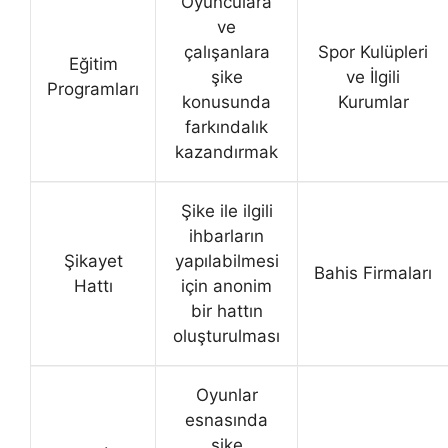
Oyunculara
ve
çalışanlara
Spor Kulüpleri
Eğitim
şike
ve İlgili
Programları
konusunda
Kurumlar
farkındalık
kazandırmak
Şike ile ilgili
ihbarların
Şikayet
yapılabilmesi
Bahis Firmaları
Hattı
için anonim
bir hattın
oluşturulması
Oyunlar
esnasında
şike