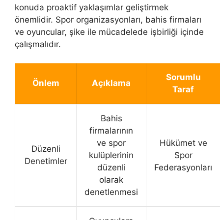
konuda proaktif yaklaşımlar geliştirmek
önemlidir. Spor organizasyonları, bahis firmaları
ve oyuncular, şike ile mücadelede işbirliği içinde
çalışmalıdır.
Sorumlu
Önlem
Açıklama
Taraf
Bahis
firmalarının
ve spor
Hükümet ve
Düzenli
kulüplerinin
Spor
Denetimler
düzenli
Federasyonları
olarak
denetlenmesi