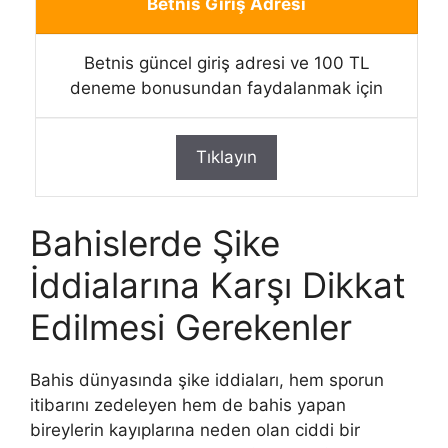
Betnis Giriş Adresi
Betnis güncel giriş adresi ve 100 TL
deneme bonusundan faydalanmak için
Tıklayın
Bahislerde Şike
İddialarına Karşı Dikkat
Edilmesi Gerekenler
Bahis dünyasında şike iddiaları, hem sporun
itibarını zedeleyen hem de bahis yapan
bireylerin kayıplarına neden olan ciddi bir