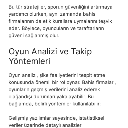
Bu tür stratejiler, sporun güvenliğini artırmaya
yardımcı olurken, aynı zamanda bahis
firmalarının da etik kurallara uymalarını teşvik
eder. Böylece, oyuncuların ve taraftarların
güveni sağlanmış olur.
Oyun Analizi ve Takip
Yöntemleri
Oyun analizi, şike faaliyetlerini tespit etme
konusunda önemli bir rol oynar. Bahis firmaları,
oyunların geçmiş verilerini analiz ederek
olağandışı durumları yakalayabilir. Bu
bağlamda, belirli yöntemler kullanılabilir:
Gelişmiş yazılımlar sayesinde, istatistiksel
veriler üzerinde detaylı analizler