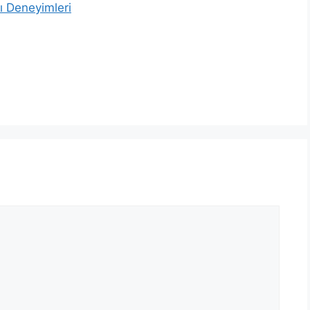
cı Deneyimleri