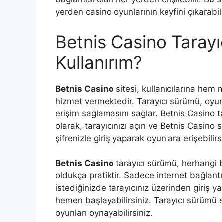
yerden casino oyunlarının keyfini çıkarabili
Betnis Casino Taray
Kullanırım?
Betnis Casino
sitesi, kullanıcılarına he
hizmet vermektedir. Tarayıcı sürümü, oyu
erişim sağlamasını sağlar. Betnis Casino t
olarak, tarayıcınızı açın ve Betnis Casino s
şifrenizle giriş yaparak oyunlara erişebilirs
Betnis Casino
tarayıcı sürümü, herhangi bi
oldukça pratiktir. Sadece internet bağlant
istediğinizde tarayıcınız üzerinden giriş y
hemen başlayabilirsiniz. Tarayıcı sürümü
oyunları oynayabilirsiniz.