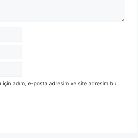
 için adım, e-posta adresim ve site adresim bu