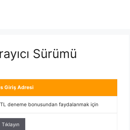
rayıcı Sürümü
s Giriş Adresi
00 TL deneme bonusundan faydalanmak için
Tıklayın