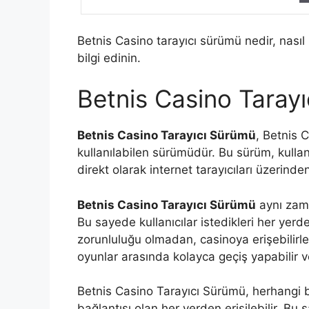
Betnis Casino tarayıcı sürümü nedir, nasıl 
bilgi edinin.
Betnis Casino Taray
Betnis Casino Tarayıcı Sürümü
, Betnis 
kullanılabilen sürümüdür. Bu sürüm, kullan
direkt olarak internet tarayıcıları üzerind
Betnis Casino Tarayıcı Sürümü
aynı zama
Bu sayede kullanıcılar istedikleri her yer
zorunluluğu olmadan, casinoya erişebilirle
oyunlar arasında kolayca geçiş yapabilir ve
Betnis Casino Tarayıcı Sürümü, herhangi b
bağlantısı olan her yerden erişilebilir. Bu s