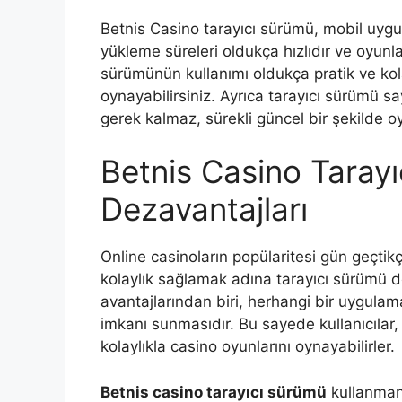
Betnis Casino tarayıcı sürümü, mobil uygu
yükleme süreleri oldukça hızlıdır ve oyunla
sürümünün kullanımı oldukça pratik ve kola
oynayabilirsiniz. Ayrıca tarayıcı sürümü 
gerek kalmaz, sürekli güncel bir şekilde oy
Betnis Casino Tarayı
Dezavantajları
Online casinoların popülaritesi gün geçtikç
kolaylık sağlamak adına tarayıcı sürümü 
avantajlarından biri, herhangi bir uygu
imkanı sunmasıdır. Bu sayede kullanıcılar
kolaylıkla casino oyunlarını oynayabilirler.
Betnis casino tarayıcı sürümü
kullanmanı