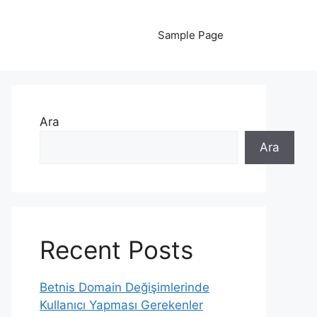
Sample Page
Ara
Ara
Recent Posts
Betnis Domain Değişimlerinde
Kullanıcı Yapması Gerekenler