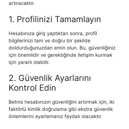
artıracaktır.
1. Profilinizi Tamamlayın
Hesabınıza giriş yaptıktan sonra, profil
bilgilerinizi tam ve doğru bir şekilde
doldurduğunuzdan emin olun. Bu, güvenliğiniz
için önemlidir ve gerektiğinde iletişim kurmak
için yararlı olabilir.
2. Güvenlik Ayarlarını
Kontrol Edin
Betnis hesabınızın güvenliğini artırmak için, iki
faktörlü kimlik doğrulama gibi ekstra güvenlik
önlemlerini ayarlamanız faydalı olacaktır.