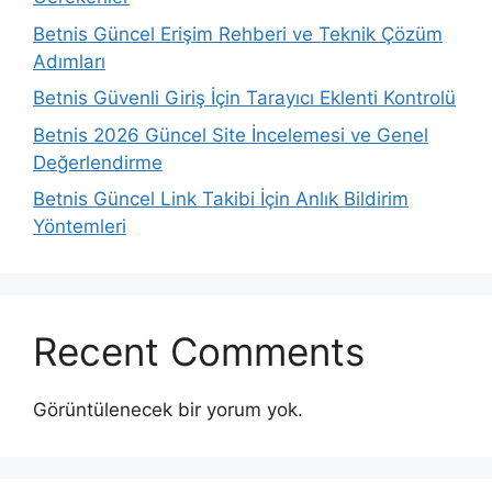
Betnis Güncel Erişim Rehberi ve Teknik Çözüm
Adımları
Betnis Güvenli Giriş İçin Tarayıcı Eklenti Kontrolü
Betnis 2026 Güncel Site İncelemesi ve Genel
Değerlendirme
Betnis Güncel Link Takibi İçin Anlık Bildirim
Yöntemleri
Recent Comments
Görüntülenecek bir yorum yok.