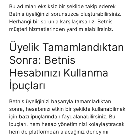
Bu adımları eksiksiz bir şekilde takip ederek
Betnis üyeliğinizi sorunsuzca oluşturabilirsiniz.
Herhangi bir sorunla karşılaşırsanız, Betnis
müşteri hizmetlerinden yardım alabilirsiniz.
Üyelik Tamamlandıktan
Sonra: Betnis
Hesabınızı Kullanma
İpuçları
Betnis üyeliğinizi başarıyla tamamladıktan
sonra, hesabınızı etkin bir şekilde kullanabilmek
için bazı ipuçlarından faydalanabilirsiniz. Bu
ipuçları, hem hesap yönetiminizi kolaylaştıracak
hem de platformdan alacağınız deneyimi