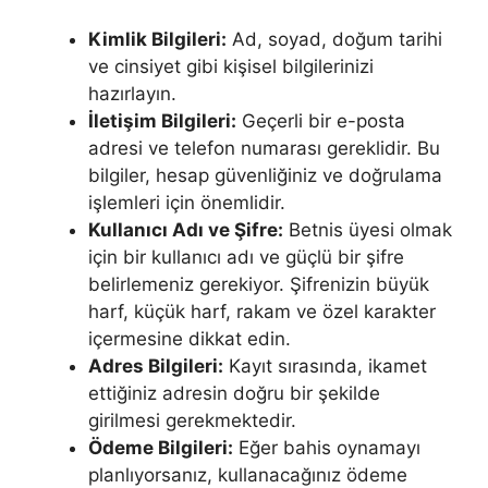
Kimlik Bilgileri:
Ad, soyad, doğum tarihi
ve cinsiyet gibi kişisel bilgilerinizi
hazırlayın.
İletişim Bilgileri:
Geçerli bir e-posta
adresi ve telefon numarası gereklidir. Bu
bilgiler, hesap güvenliğiniz ve doğrulama
işlemleri için önemlidir.
Kullanıcı Adı ve Şifre:
Betnis üyesi olmak
için bir kullanıcı adı ve güçlü bir şifre
belirlemeniz gerekiyor. Şifrenizin büyük
harf, küçük harf, rakam ve özel karakter
içermesine dikkat edin.
Adres Bilgileri:
Kayıt sırasında, ikamet
ettiğiniz adresin doğru bir şekilde
girilmesi gerekmektedir.
Ödeme Bilgileri:
Eğer bahis oynamayı
planlıyorsanız, kullanacağınız ödeme