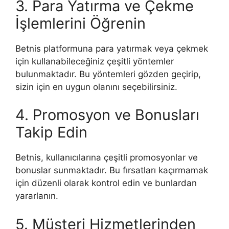
3. Para Yatırma ve Çekme
İşlemlerini Öğrenin
Betnis platformuna para yatırmak veya çekmek
için kullanabileceğiniz çeşitli yöntemler
bulunmaktadır. Bu yöntemleri gözden geçirip,
sizin için en uygun olanını seçebilirsiniz.
4. Promosyon ve Bonusları
Takip Edin
Betnis, kullanıcılarına çeşitli promosyonlar ve
bonuslar sunmaktadır. Bu fırsatları kaçırmamak
için düzenli olarak kontrol edin ve bunlardan
yararlanın.
5. Müşteri Hizmetlerinden