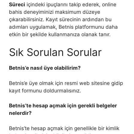
Süreci
içindeki ipuçlarını takip ederek, online
bahis deneyiminizi maksimum düzeye
çıkarabilirsiniz. Kayıt sürecinin ardından bu
adımları uygulamak, Betnis platformunu daha
etkin bir şekilde kullanmanıza olanak tanır.
Sık Sorulan Sorular
Betnis’e nasıl üye olabilirim?
Betnis’e üye olmak için resmi web sitesine gidip
kayıt formunu doldurmalısınız.
Betnis’te hesap açmak için gerekli belgeler
nelerdir?
Betnis’te hesap açmak için genellikle bir kimlik