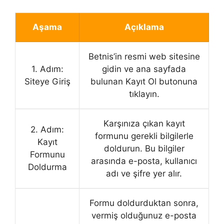
Aşama
Açıklama
Betnis’in resmi web sitesine
1. Adım:
gidin ve ana sayfada
Siteye Giriş
bulunan Kayıt Ol butonuna
tıklayın.
Karşınıza çıkan kayıt
2. Adım:
formunu gerekli bilgilerle
Kayıt
doldurun. Bu bilgiler
Formunu
arasında e-posta, kullanıcı
Doldurma
adı ve şifre yer alır.
Formu doldurduktan sonra,
vermiş olduğunuz e-posta