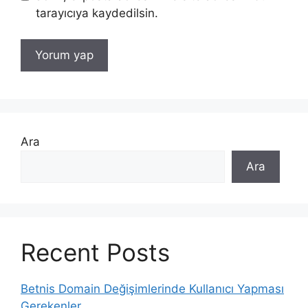
tarayıcıya kaydedilsin.
Ara
Ara
Recent Posts
Betnis Domain Değişimlerinde Kullanıcı Yapması
Gerekenler