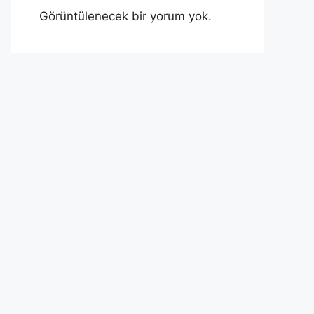
Görüntülenecek bir yorum yok.