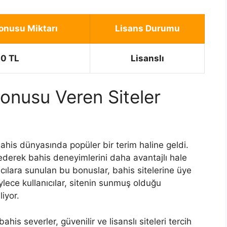
nusu Miktarı
Lisans Durumu
0 TL
Lisanslı
onusu Veren Siteler
ahis dünyasında popüler bir terim haline geldi.
h ederek bahis deneyimlerini daha avantajlı hale
nıcılara sunulan bu bonuslar, bahis sitelerine üye
ylece kullanıcılar, sitenin sunmuş olduğu
iyor.
s severler, güvenilir ve lisanslı siteleri tercih