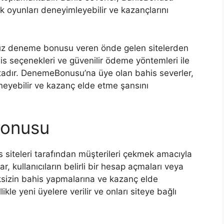
k oyunları deneyimleyebilir ve kazançlarını
msız deneme bonusu veren önde gelen sitelerden
ahis seçenekleri ve güvenilir ödeme yöntemleri ile
aktadır. DenemeBonusu’na üye olan bahis severler,
eyebilir ve kazanç elde etme şansını
Bonusu
 siteleri tarafından müşterileri çekmek amacıyla
 kullanıcıların belirli bir hesap açmaları veya
eksizin bahis yapmalarına ve kazanç elde
kle yeni üyelere verilir ve onları siteye bağlı