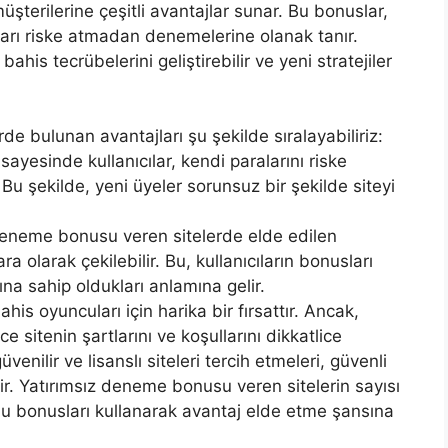
şterilerine çeşitli avantajlar sunar. Bu bonuslar,
arı riske atmadan denemelerine olanak tanır.
bahis tecrübelerini geliştirebilir ve yeni stratejiler
e bulunan avantajları şu şekilde sıralayabiliriz:
sayesinde kullanıcılar, kendi paralarını riske
u şekilde, yeni üyeler sorunsuz bir şekilde siteyi
deneme bonusu veren sitelerde elde edilen
a olarak çekilebilir. Bu, kullanıcıların bonusları
na sahip oldukları anlamına gelir.
is oyuncuları için harika bir fırsattır. Ancak,
 sitenin şartlarını ve koşullarını dikkatlice
venilir ve lisanslı siteleri tercih etmeleri, güvenli
r. Yatırımsız deneme bonusu veren sitelerin sayısı
u bonusları kullanarak avantaj elde etme şansına