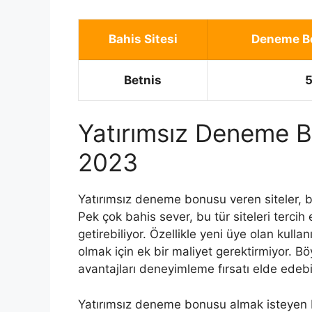
Bahis Sitesi
Deneme Bo
Betnis
5
Yatırımsız Deneme B
2023
Yatırımsız deneme bonusu veren siteler, b
Pek çok bahis sever, bu tür siteleri terci
getirebiliyor. Özellikle yeni üye olan kulla
olmak için ek bir maliyet gerektirmiyor. Bö
avantajları deneyimleme fırsatı elde edebil
Yatırımsız deneme bonusu almak isteyen bahi