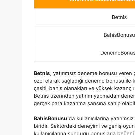
Betnis
BahisBonusu
DenemeBonu
Betnis
, yatırımsız deneme bonusu veren güv
özel olarak sağladığı deneme bonusu ile k
çeşitli bahis olanakları ve yüksek kazançlı
Betnis üzerinden yatırım yapmadan denem
gerçek para kazanma şansına sahip olabili
BahisBonusu
da kullanıcılarına yatırımsı
biridir. Sektördeki deneyimi ve geniş oyu
kullanıcılarına sunduğu bonuslarla beğeni