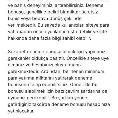
ve bahis deneyiminizi artırabilirsiniz. Deneme
bonusu, genellikle belirli bir miktar ücretsiz
bahis veya bedava dönüş şeklinde
verilmektedir. Bu sayede kullanıcılar, siteye para
yatırmadan önce oyunlarını test edebilir ve site
hakkında daha fazla bilgi sahibi olabilir.
Sekabet deneme bonusu almak için yapmanız
gerekenler oldukça basittir. Öncelikle siteye üye
olmanız ve hesabınızı oluşturmanız
gerekmektedir. Ardından, belirlenen minimum
para yatırma miktarını yatırarak deneme
bonusunu talep edebilirsiniz. Genellikle bu
bonusu alabilmek için bazı çevrim şartlarına da
uymanız gerekebilir. Bu şartları yerine
getirdiğiniz takdirde deneme bonusu hesabınıza
yatırılacaktır.