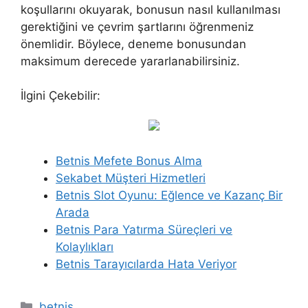
koşullarını okuyarak, bonusun nasıl kullanılması
gerektiğini ve çevrim şartlarını öğrenmeniz
önemlidir. Böylece, deneme bonusundan
maksimum derecede yararlanabilirsiniz.
İlgini Çekebilir:
Betnis Mefete Bonus Alma
Sekabet Müşteri Hizmetleri
Betnis Slot Oyunu: Eğlence ve Kazanç Bir
Arada
Betnis Para Yatırma Süreçleri ve
Kolaylıkları
Betnis Tarayıcılarda Hata Veriyor
Kategoriler
betnis