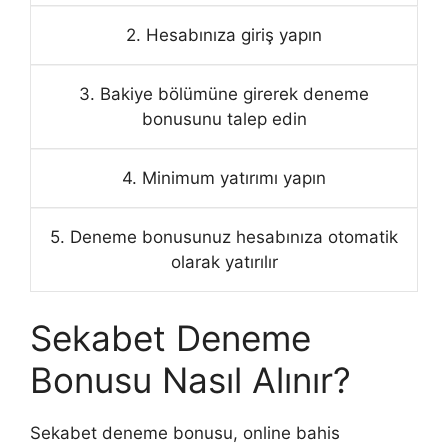
2. Hesabınıza giriş yapın
3. Bakiye bölümüne girerek deneme
bonusunu talep edin
4. Minimum yatırımı yapın
5. Deneme bonusunuz hesabınıza otomatik
olarak yatırılır
Sekabet Deneme
Bonusu Nasıl Alınır?
Sekabet deneme bonusu, online bahis