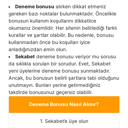
Deneme bonusu
alırken dikkat etmeniz
gereken bazı noktalar bulunmaktadır. Öncelikle
bonusun kullanım koşullarını dikkatlice
okumanız önemlidir. Her sitenin belirlediği farklı
kurallar ve şartlar olabilir. Bu nedenle, bonusu
kullanmadan önce bu koşulları iyice
anladığınızdan emin olun.
Sekabet
deneme bonusu veriyor mu sorusu
da sıklıkla sorulan bir sorudur. Evet, Sekabet
yeni üyelerine deneme bonusu sunmaktadır.
Ancak, bu bonusun belirli şartlara tabi olduğunu
unutmayın. Bunları yerine getirmediğiniz
takdirde bonusunuz geçersiz olabilir.
Deneme Bonusu Nasıl Alınır?
1. Sekabet’e üye olun