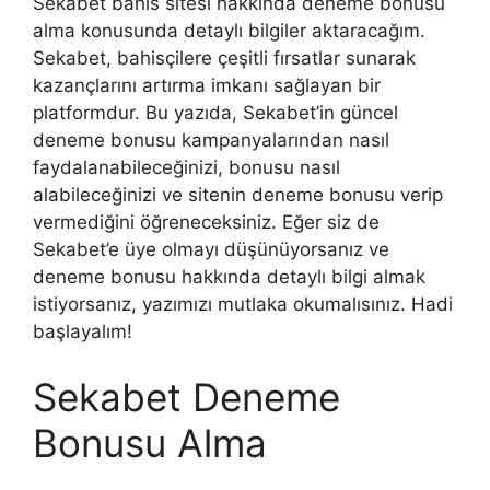
Sekabet bahis sitesi hakkında deneme bonusu
alma konusunda detaylı bilgiler aktaracağım.
Sekabet, bahisçilere çeşitli fırsatlar sunarak
kazançlarını artırma imkanı sağlayan bir
platformdur. Bu yazıda, Sekabet’in güncel
deneme bonusu kampanyalarından nasıl
faydalanabileceğinizi, bonusu nasıl
alabileceğinizi ve sitenin deneme bonusu verip
vermediğini öğreneceksiniz. Eğer siz de
Sekabet’e üye olmayı düşünüyorsanız ve
deneme bonusu hakkında detaylı bilgi almak
istiyorsanız, yazımızı mutlaka okumalısınız. Hadi
başlayalım!
Sekabet Deneme
Bonusu Alma