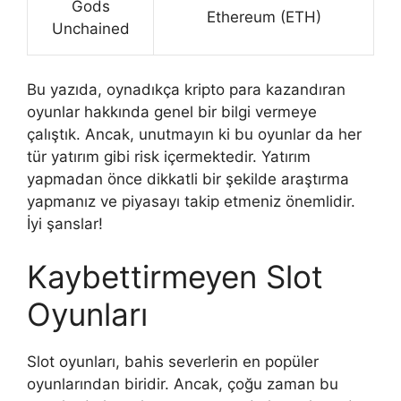
Gods
Ethereum (ETH)
Unchained
Bu yazıda, oynadıkça kripto para kazandıran
oyunlar hakkında genel bir bilgi vermeye
çalıştık. Ancak, unutmayın ki bu oyunlar da her
tür yatırım gibi risk içermektedir. Yatırım
yapmadan önce dikkatli bir şekilde araştırma
yapmanız ve piyasayı takip etmeniz önemlidir.
İyi şanslar!
Kaybettirmeyen Slot
Oyunları
Slot oyunları, bahis severlerin en popüler
oyunlarından biridir. Ancak, çoğu zaman bu