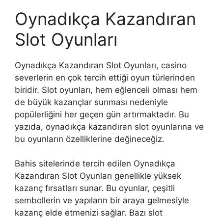
Oynadıkça Kazandıran
Slot Oyunları
Oynadıkça Kazandıran Slot Oyunları, casino
severlerin en çok tercih ettiği oyun türlerinden
biridir. Slot oyunları, hem eğlenceli olması hem
de büyük kazançlar sunması nedeniyle
popülerliğini her geçen gün artırmaktadır. Bu
yazıda, oynadıkça kazandıran slot oyunlarına ve
bu oyunların özelliklerine değineceğiz.
Bahis sitelerinde tercih edilen Oynadıkça
Kazandıran Slot Oyunları genellikle yüksek
kazanç fırsatları sunar. Bu oyunlar, çeşitli
sembollerin ve yapıların bir araya gelmesiyle
kazanç elde etmenizi sağlar. Bazı slot