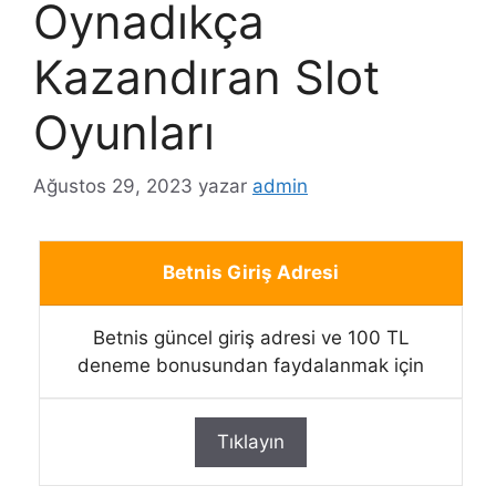
Oynadıkça
Kazandıran Slot
Oyunları
Ağustos 29, 2023
yazar
admin
Betnis Giriş Adresi
Betnis güncel giriş adresi ve 100 TL
deneme bonusundan faydalanmak için
Tıklayın