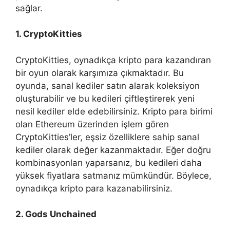
sağlar.
1. CryptoKitties
CryptoKitties, oynadıkça kripto para kazandıran
bir oyun olarak karşımıza çıkmaktadır. Bu
oyunda, sanal kediler satın alarak koleksiyon
oluşturabilir ve bu kedileri çiftleştirerek yeni
nesil kediler elde edebilirsiniz. Kripto para birimi
olan Ethereum üzerinden işlem gören
CryptoKitties’ler, eşsiz özelliklere sahip sanal
kediler olarak değer kazanmaktadır. Eğer doğru
kombinasyonları yaparsanız, bu kedileri daha
yüksek fiyatlara satmanız mümkündür. Böylece,
oynadıkça kripto para kazanabilirsiniz.
2. Gods Unchained