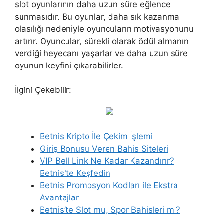
slot oyunlarının daha uzun süre eğlence
sunmasıdır. Bu oyunlar, daha sık kazanma
olasılığı nedeniyle oyuncuların motivasyonunu
artırır. Oyuncular, sürekli olarak ödül almanın
verdiği heyecanı yaşarlar ve daha uzun süre
oyunun keyfini çıkarabilirler.
İlgini Çekebilir:
Betnis Kripto İle Çekim İşlemi
Giriş Bonusu Veren Bahis Siteleri
VIP Bell Link Ne Kadar Kazandırır?
Betnis'te Keşfedin
Betnis Promosyon Kodları ile Ekstra
Avantajlar
Betnis’te Slot mu, Spor Bahisleri mi?