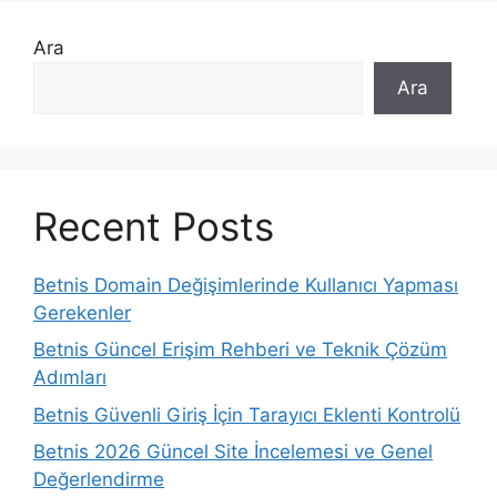
Ara
Ara
Recent Posts
Betnis Domain Değişimlerinde Kullanıcı Yapması
Gerekenler
Betnis Güncel Erişim Rehberi ve Teknik Çözüm
Adımları
Betnis Güvenli Giriş İçin Tarayıcı Eklenti Kontrolü
Betnis 2026 Güncel Site İncelemesi ve Genel
Değerlendirme