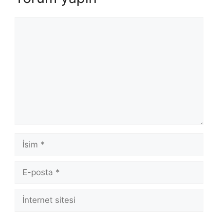
Yorum
İsim
E-
posta
İnternet
sitesi