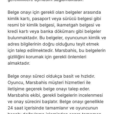
Belge onayı için gerekli olan belgeler arasında
kimlik kartı, pasaport veya sürücü belgesi gibi
resmi bir kimlik belgesi, ikametgah belgesi ve
kredi kartı veya banka dökümanı gibi belgeler
bulunmaktadır. Bu belgeler, oyuncunun kimlik ve
adres bilgilerinin doğru olduğunu teyit etmek
için talep edilmektedir. Marsbahis, bu belgelerin
gizliliğini korumak için gerekli önlemleri
almaktadır.
Belge onayı süreci oldukça basit ve hızlıdır.
Oyuncu, Marsbahis müşteri hizmetleri ile
iletişime geçerek belge onayı talep eder.
Marsbahis ekibi, gerekli belgelerin incelenmesi
ve onay sürecini başlatır. Belge onayı genellikle
24 saat içerisinde tamamlanır ve oyuncunun