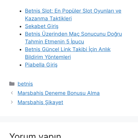
Betnis Slot: En Popüler Slot Oyunları ve
Kazanma Taktikleri
Sekabet Giriş
Betnis Üzerinden Maç Sonucunu Doğru
Tahmin Etmenin 5 İpucu
Betnis Güncel Link Takibi İçin Anlık
Bildirim Yöntemleri
Piabella Giriş
Kategoriler
betnis
Marsbahis Deneme Bonusu Alma
Marsbahis Şikayet
Yorum yapın