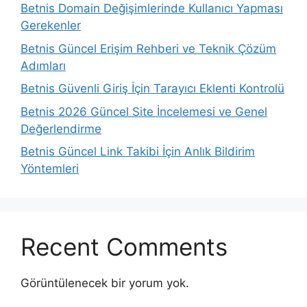
Betnis Domain Değişimlerinde Kullanıcı Yapması
Gerekenler
Betnis Güncel Erişim Rehberi ve Teknik Çözüm
Adımları
Betnis Güvenli Giriş İçin Tarayıcı Eklenti Kontrolü
Betnis 2026 Güncel Site İncelemesi ve Genel
Değerlendirme
Betnis Güncel Link Takibi İçin Anlık Bildirim
Yöntemleri
Recent Comments
Görüntülenecek bir yorum yok.