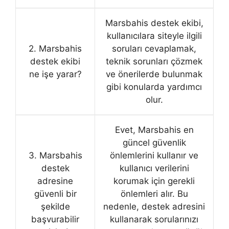
Marsbahis destek ekibi,
kullanıcılara siteyle ilgili
2. Marsbahis
soruları cevaplamak,
destek ekibi
teknik sorunları çözmek
ne işe yarar?
ve önerilerde bulunmak
gibi konularda yardımcı
olur.
Evet, Marsbahis en
güncel güvenlik
3. Marsbahis
önlemlerini kullanır ve
destek
kullanıcı verilerini
adresine
korumak için gerekli
güvenli bir
önlemleri alır. Bu
şekilde
nedenle, destek adresini
başvurabilir
kullanarak sorularınızı