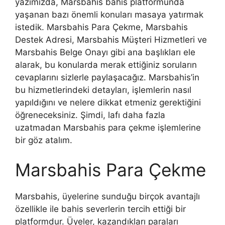
yazımızda, Marsbahis bahis platformunda
yaşanan bazı önemli konuları masaya yatırmak
istedik. Marsbahis Para Çekme, Marsbahis
Destek Adresi, Marsbahis Müşteri Hizmetleri ve
Marsbahis Belge Onayı gibi ana başlıkları ele
alarak, bu konularda merak ettiğiniz soruların
cevaplarını sizlerle paylaşacağız. Marsbahis’in
bu hizmetlerindeki detayları, işlemlerin nasıl
yapıldığını ve nelere dikkat etmeniz gerektiğini
öğreneceksiniz. Şimdi, lafı daha fazla
uzatmadan Marsbahis para çekme işlemlerine
bir göz atalım.
Marsbahis Para Çekme
Marsbahis, üyelerine sunduğu birçok avantajlı
özellikle ile bahis severlerin tercih ettiği bir
platformdur. Üyeler, kazandıkları paraları