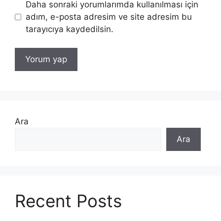
Daha sonraki yorumlarımda kullanılması için
adım, e-posta adresim ve site adresim bu
tarayıcıya kaydedilsin.
Ara
Ara
Recent Posts