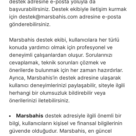
destek adresine e-posta yoluyla da
başvurabilirsiniz. Destek ekibiyle iletişim kurmak
için destek@marsbahis.com adresine e-posta
gönderebilirsiniz.
Marsbahis destek ekibi, kullanıcılara her türlü
konuda yardımcı olmak için profesyonel ve
deneyimli çalışanlardan oluşur. Sorularınızı
cevaplamak, teknik sorunları çözmek ve
önerilerde bulunmak için her zaman hazırdırlar.
Ayrıca, Marsbahis’in destek adresine ulaşarak
kullanıcı deneyimlerinizi paylaşabilir, siteyle ilgili
herhangi bir olumsuzluk bildirebilir veya
önerilerinizi iletebilirsiniz.
Marsbahis
destek adresiyle ilgili önemli bir
bilgi, kullanıcıların kişisel ve finansal bilgilerinin
güvende olduğudur. Marsbahis, en güncel