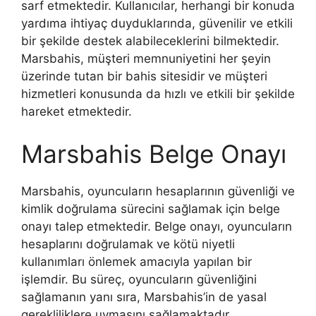
sarf etmektedir. Kullanıcılar, herhangi bir konuda
yardıma ihtiyaç duyduklarında, güvenilir ve etkili
bir şekilde destek alabileceklerini bilmektedir.
Marsbahis, müşteri memnuniyetini her şeyin
üzerinde tutan bir bahis sitesidir ve müşteri
hizmetleri konusunda da hızlı ve etkili bir şekilde
hareket etmektedir.
Marsbahis Belge Onayı
Marsbahis, oyuncuların hesaplarının güvenliği ve
kimlik doğrulama sürecini sağlamak için belge
onayı talep etmektedir. Belge onayı, oyuncuların
hesaplarını doğrulamak ve kötü niyetli
kullanımları önlemek amacıyla yapılan bir
işlemdir. Bu süreç, oyuncuların güvenliğini
sağlamanın yanı sıra, Marsbahis’in de yasal
gerekliliklere uymasını sağlamaktadır.