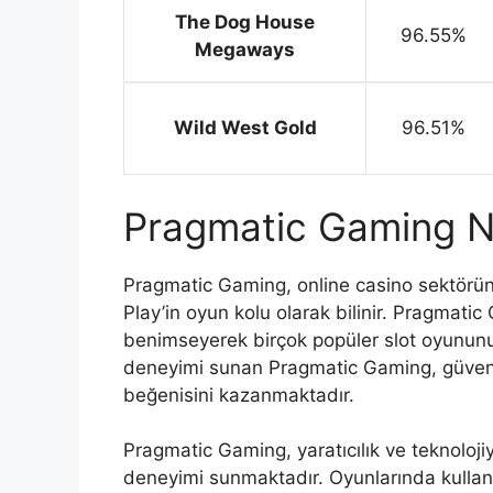
The Dog House
96.55%
Megaways
Wild West Gold
96.51%
Pragmatic Gaming N
Pragmatic Gaming, online casino sektöründ
Play’in oyun kolu olarak bilinir. Pragmati
benimseyerek birçok popüler slot oyununu
deneyimi sunan Pragmatic Gaming, güvenilir
beğenisini kazanmaktadır.
Pragmatic Gaming, yaratıcılık ve teknolojiy
deneyimi sunmaktadır. Oyunlarında kullanıl