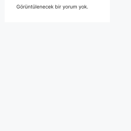
Görüntülenecek bir yorum yok.