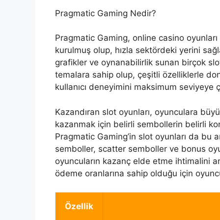
Pragmatic Gaming Nedir?
Pragmatic Gaming, online casino oyunları su
kurulmuş olup, hızla sektördeki yerini sağ
grafikler ve oynanabilirlik sunan birçok s
temalara sahip olup, çeşitli özelliklerle do
kullanıcı deneyimini maksimum seviyeye çıka
Kazandıran slot oyunları, oyunculara büyü
kazanmak için belirli sembollerin belirli 
Pragmatic Gaming’in slot oyunları da bu 
semboller, scatter semboller ve bonus oyunl
oyuncuların kazanç elde etme ihtimalini ar
ödeme oranlarına sahip olduğu için oyunc
Özellik