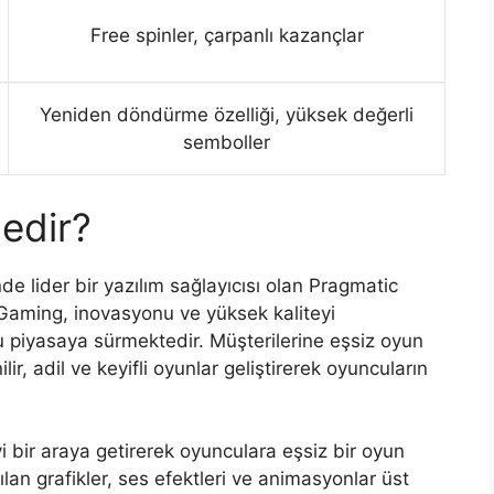
Free spinler, çarpanlı kazançlar
Yeniden döndürme özelliği, yüksek değerli
semboller
edir?
e lider bir yazılım sağlayıcısı olan Pragmatic
c Gaming, inovasyonu ve yüksek kaliteyi
 piyasaya sürmektedir. Müşterilerine eşsiz oyun
, adil ve keyifli oyunlar geliştirerek oyuncuların
i bir araya getirerek oyunculara eşsiz bir oyun
an grafikler, ses efektleri ve animasyonlar üst