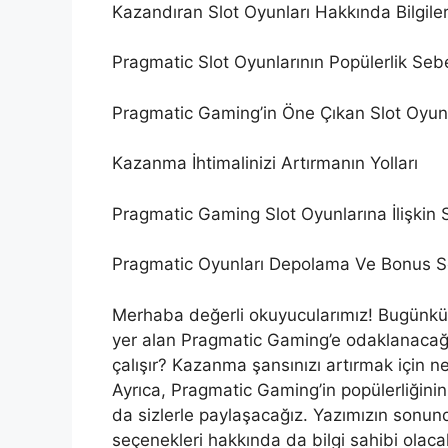
Kazandıran Slot Oyunları Hakkında Bilgile
Pragmatic Slot Oyunlarının Popülerlik Sebe
Pragmatic Gaming’in Öne Çıkan Slot Oyunl
Kazanma İhtimalinizi Artırmanın Yolları
Pragmatic Gaming Slot Oyunlarına İlişkin St
Pragmatic Oyunları Depolama Ve Bonus S
Merhaba değerli okuyucularımız! Bugünkü 
yer alan Pragmatic Gaming’e odaklanacağız
çalışır? Kazanma şansınızı artırmak için n
Ayrıca, Pragmatic Gaming’in popülerliğinin
da sizlerle paylaşacağız. Yazımızın sonu
seçenekleri hakkında da bilgi sahibi olac