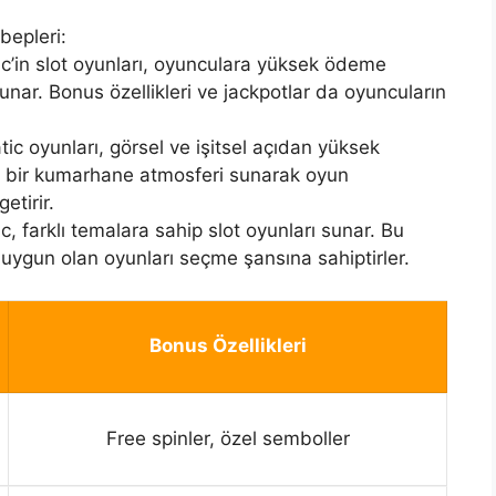
bepleri:
’in slot oyunları, oyunculara yüksek ödeme
sunar. Bonus özellikleri ve jackpotlar da oyuncuların
c oyunları, görsel ve işitsel açıdan yüksek
ek bir kumarhane atmosferi sunarak oyun
etirir.
, farklı temalara sahip slot oyunları sunar. Bu
uygun olan oyunları seçme şansına sahiptirler.
Bonus Özellikleri
Free spinler, özel semboller