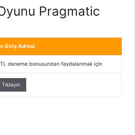
 Oyunu Pragmatic
s Giriş Adresi
00 TL deneme bonusundan faydalanmak için
Tıklayın