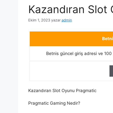
Kazandıran Slot
Ekim 1, 2023
yazar
admin
Betni
Betnis güncel giriş adresi ve 1
Kazandıran Slot Oyunu Pragmatic
Pragmatic Gaming Nedir?