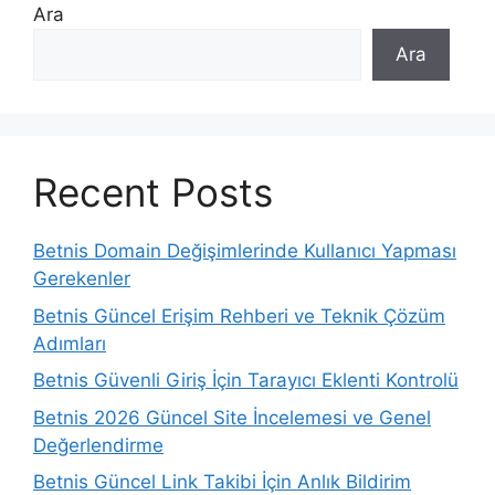
Ara
Ara
Recent Posts
Betnis Domain Değişimlerinde Kullanıcı Yapması
Gerekenler
Betnis Güncel Erişim Rehberi ve Teknik Çözüm
Adımları
Betnis Güvenli Giriş İçin Tarayıcı Eklenti Kontrolü
Betnis 2026 Güncel Site İncelemesi ve Genel
Değerlendirme
Betnis Güncel Link Takibi İçin Anlık Bildirim