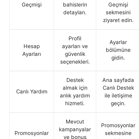
Geçmişi
bahislerin
Geçmişi
detayları.
sekmesini
ziyaret edin.
Profil
Ayarlar
Hesap
ayarları ve
bölümüne
Ayarları
güvenlik
gidin.
seçenekleri.
Destek
Ana sayfada
almak için
Canlı Destek
Canlı Yardım
anlık yardım
ile iletişime
hizmeti.
geçin.
Mevcut
Promosyonlar
kampanyalar
Promosyonlar
sekmesine
ve bonus