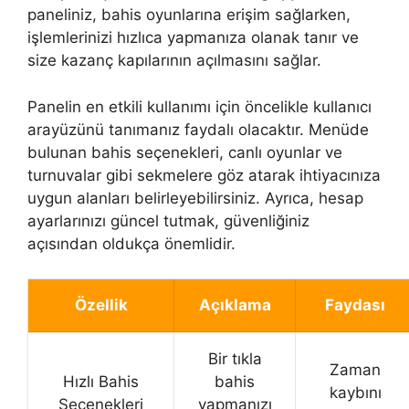
paneliniz, bahis oyunlarına erişim sağlarken,
işlemlerinizi hızlıca yapmanıza olanak tanır ve
size kazanç kapılarının açılmasını sağlar.
Panelin en etkili kullanımı için öncelikle kullanıcı
arayüzünü tanımanız faydalı olacaktır. Menüde
bulunan bahis seçenekleri, canlı oyunlar ve
turnuvalar gibi sekmelere göz atarak ihtiyacınıza
uygun alanları belirleyebilirsiniz. Ayrıca, hesap
ayarlarınızı güncel tutmak, güvenliğiniz
açısından oldukça önemlidir.
Özellik
Açıklama
Faydası
Bir tıkla
Zaman
Hızlı Bahis
bahis
kaybını
Seçenekleri
yapmanızı