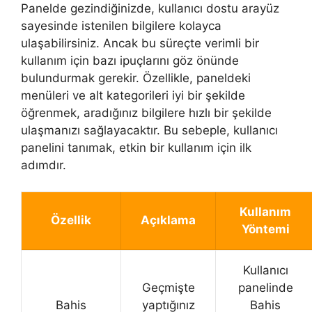
Panelde gezindiğinizde, kullanıcı dostu arayüz
sayesinde istenilen bilgilere kolayca
ulaşabilirsiniz. Ancak bu süreçte verimli bir
kullanım için bazı ipuçlarını göz önünde
bulundurmak gerekir. Özellikle, paneldeki
menüleri ve alt kategorileri iyi bir şekilde
öğrenmek, aradığınız bilgilere hızlı bir şekilde
ulaşmanızı sağlayacaktır. Bu sebeple, kullanıcı
panelini tanımak, etkin bir kullanım için ilk
adımdır.
Kullanım
Özellik
Açıklama
Yöntemi
Kullanıcı
Geçmişte
panelinde
Bahis
yaptığınız
Bahis