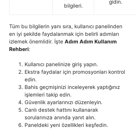
gidin.
bilgileri.
Tüm bu bilgilerin yanı sıra, kullanıcı panelinden
en iyi şekilde faydalanmak için belirli adımları
izlemek önemlidir. İşte
Adım Adım Kullanım
Rehberi
:
Kullanıcı panelinize giriş yapın.
Ekstra faydalar için promosyonları kontrol
edin.
Bahis geçmişinizi inceleyerek yaptığınız
işlemleri takip edin.
Güvenlik ayarlarınızı düzenleyin.
Canlı destek hattını kullanarak
sorularınıza anında yanıt alın.
Paneldeki yeni özellikleri keşfedin.