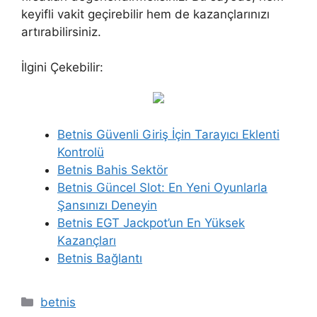
keyifli vakit geçirebilir hem de kazançlarınızı
artırabilirsiniz.
İlgini Çekebilir:
Betnis Güvenli Giriş İçin Tarayıcı Eklenti
Kontrolü
Betnis Bahis Sektör
Betnis Güncel Slot: En Yeni Oyunlarla
Şansınızı Deneyin
Betnis EGT Jackpot’un En Yüksek
Kazançları
Betnis Bağlantı
Kategoriler
betnis