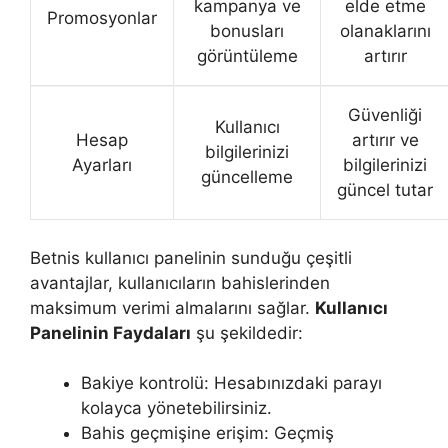
kampanya ve
elde etme
Promosyonlar
bonusları
olanaklarını
görüntüleme
artırır
Güvenliği
Kullanıcı
Hesap
artırır ve
bilgilerinizi
Ayarları
bilgilerinizi
güncelleme
güncel tutar
Betnis kullanıcı panelinin sunduğu çeşitli
avantajlar, kullanıcıların bahislerinden
maksimum verimi almalarını sağlar.
Kullanıcı
Panelinin Faydaları
şu şekildedir:
Bakiye kontrolü: Hesabınızdaki parayı
kolayca yönetebilirsiniz.
Bahis geçmişine erişim: Geçmiş