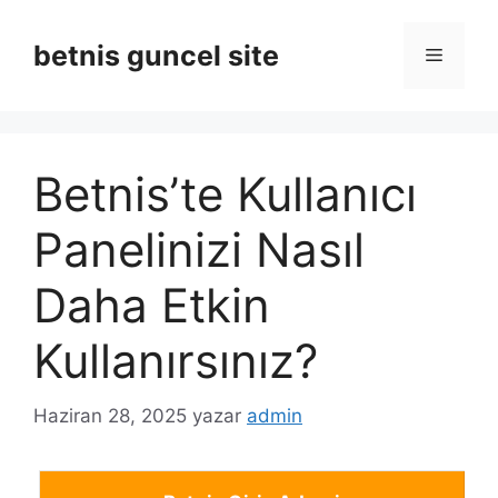
İçeriğe
atla
betnis guncel site
Menü
Betnis’te Kullanıcı
Panelinizi Nasıl
Daha Etkin
Kullanırsınız?
Haziran 28, 2025
yazar
admin