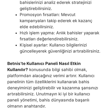
bahislerinizi analiz ederek stratejinizi
geliştirebilirsiniz.
Promosyon fırsatları: Mevcut
kampanyaları takip ederek ek kazanç
elde edebilirsiniz.
Hızlı işlem yapma: Anlık bahisler yaparak
fırsatları değerlendirebilirsiniz.
Kişisel ayarlar: Kullanıcı bilgilerinizi
güncelleyerek güvenliğinizi artırabilirsiniz.
Betnis’te Kullanıcı Paneli Nasıl Etkin
Kullanılır?
konusunda bilgi sahibi olmak,
platformdan alacağınız verimi artırır. Kullanıcı
panelinin tüm özelliklerini kullanarak bahis
deneyiminizi geliştirebilir ve kazanma şansınızı
artırabilirsiniz. Unutmayın ki iyi bir kullanıcı
paneli yönetimi, bahis dünyasında başarılı
olmanın anahtarıdır.