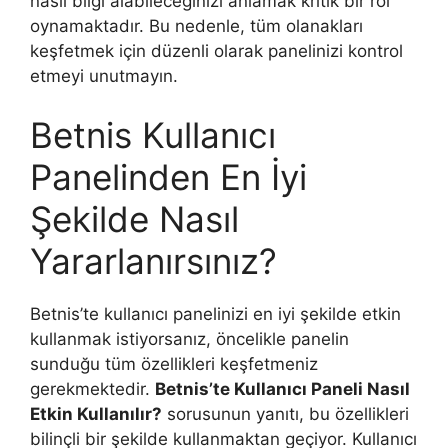
nasıl bilgi alabileceğinizi anlamak kritik bir rol
oynamaktadır. Bu nedenle, tüm olanakları
keşfetmek için düzenli olarak panelinizi kontrol
etmeyi unutmayın.
Betnis Kullanıcı
Panelinden En İyi
Şekilde Nasıl
Yararlanırsınız?
Betnis’te kullanıcı panelinizi en iyi şekilde etkin
kullanmak istiyorsanız, öncelikle panelin
sunduğu tüm özellikleri keşfetmeniz
gerekmektedir.
Betnis’te Kullanıcı Paneli Nasıl
Etkin Kullanılır?
sorusunun yanıtı, bu özellikleri
bilinçli bir şekilde kullanmaktan geçiyor. Kullanıcı