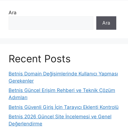
Ara
Ara
Recent Posts
Betnis Domain Değişimlerinde Kullanıcı Yapması
Gerekenler
Betnis Güncel Erişim Rehberi ve Teknik Çözüm
Adımları
Betnis Güvenli Giriş İçin Tarayıcı Eklenti Kontrolü
Betnis 2026 Güncel Site İncelemesi ve Genel
Değerlendirme