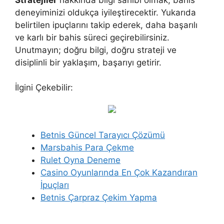
Stratejiler
hakkında bilgi sahibi olmak, bahis
deneyiminizi oldukça iyileştirecektir. Yukarıda
belirtilen ipuçlarını takip ederek, daha başarılı
ve karlı bir bahis süreci geçirebilirsiniz.
Unutmayın; doğru bilgi, doğru strateji ve
disiplinli bir yaklaşım, başarıyı getirir.
İlgini Çekebilir:
Betnis Güncel Tarayıcı Çözümü
Marsbahis Para Çekme
Rulet Oyna Deneme
Casino Oyunlarında En Çok Kazandıran
İpuçları
Betnis Çarpraz Çekim Yapma