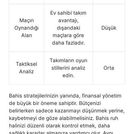
Ev sahibi takım
Maçın
avantajı,
Oynandığı
dışarıdaki
Düşük
Alan
maçlara göre
daha fazladır.
Takımların oyun
Taktiksel
stillerini analiz
Orta
Analiz
edin.
Bahis stratejilerinizin yanında, finansal yönetim
de büyük bir öneme sahiptir. Bütçenizi
belirlerken sadece kazanmayı düşünmek yerine,
kaybetmeyi de göze alabilmelisiniz. Bahis ruh
halinizi düzenli olarak kontrol etmek, daha
sağlıklı kararlar almanıza yardımcı olur. Aynı