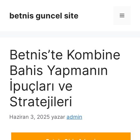
İçeriğe
atla
betnis guncel site
Menü
Betnis’te Kombine
Bahis Yapmanın
İpuçları ve
Stratejileri
Haziran 3, 2025
yazar
admin