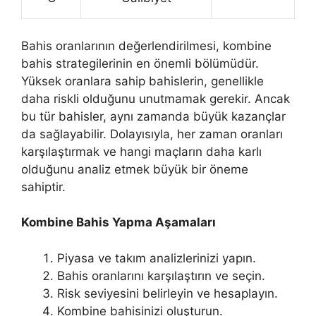
Bahis oranlarının değerlendirilmesi, kombine
bahis strategilerinin en önemli bölümüdür.
Yüksek oranlara sahip bahislerin, genellikle
daha riskli olduğunu unutmamak gerekir. Ancak
bu tür bahisler, aynı zamanda büyük kazançlar
da sağlayabilir. Dolayısıyla, her zaman oranları
karşılaştırmak ve hangi maçların daha karlı
olduğunu analiz etmek büyük bir öneme
sahiptir.
Kombine Bahis Yapma Aşamaları
Piyasa ve takım analizlerinizi yapın.
Bahis oranlarını karşılaştırın ve seçin.
Risk seviyesini belirleyin ve hesaplayın.
Kombine bahisinizi oluşturun.