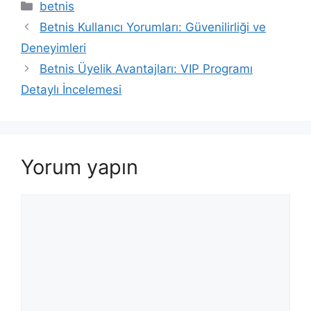
Kategoriler
betnis
Betnis Kullanıcı Yorumları: Güvenilirliği ve
Deneyimleri
Betnis Üyelik Avantajları: VIP Programı
Detaylı İncelemesi
Yorum yapın
Yorum