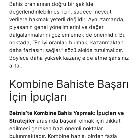
Bahis oranlarının doğru bir şekilde
değerlendirilebilmesi için, sadece mevcut
verilere bakmak yeterli değildir. Aynı zamanda,
piyasanın genel yönelimlerini ve değer
dalgalanmalarını gözlemlemek de önemlidir. Bu
noktada, “En iyi oranları bulmak, kazanmaktan
daha fazlasını sağlar.” sözü akılda tutulmalıdır.
Böylece daha yüksek kazanç elde etme şansınız
artar.
Kombine Bahiste Başarı
İçin İpuçları
Betnis’te Kombine Bahis Yapmak: İpuçları ve
Stratejiler
arasında başarılı olmak için dikkat
edilmesi gereken bazı önemli noktalar
bulunmaktadır. Kombine bahis, birden fazla