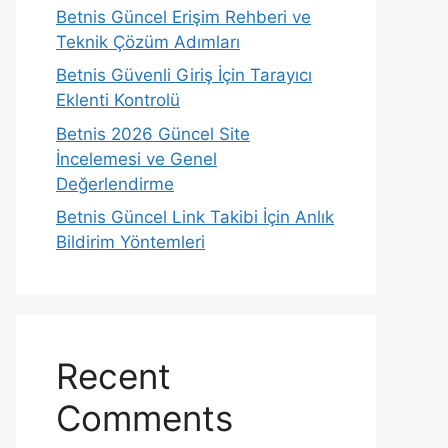
Betnis Güncel Erişim Rehberi ve
Teknik Çözüm Adımları
Betnis Güvenli Giriş İçin Tarayıcı
Eklenti Kontrolü
Betnis 2026 Güncel Site
İncelemesi ve Genel
Değerlendirme
Betnis Güncel Link Takibi İçin Anlık
Bildirim Yöntemleri
Recent
Comments