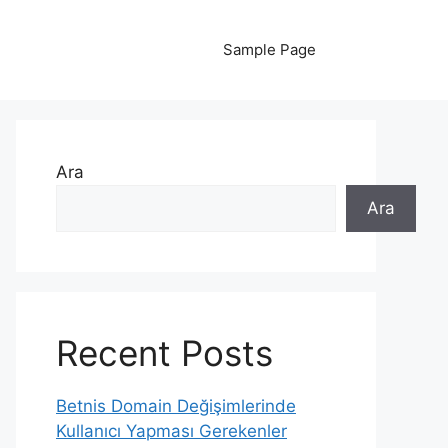
Sample Page
Ara
Ara
Recent Posts
Betnis Domain Değişimlerinde
Kullanıcı Yapması Gerekenler