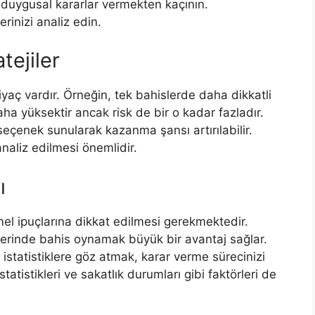
 duygusal kararlar vermekten kaçının.
rinizi analiz edin.
tejiler
ihtiyaç vardır. Örneğin, tek bahislerde daha dikkatli
ha yüksektir ancak risk de bir o kadar fazladır.
eçenek sunularak kazanma şansı artırılabilir.
aliz edilmesi önemlidir.
ı
mel ipuçlarına dikkat edilmesi gerekmektedir.
üzerinde bahis oynamak büyük bir avantaj sağlar.
e istatistiklere göz atmak, karar verme sürecinizi
tatistikleri ve sakatlık durumları gibi faktörleri de