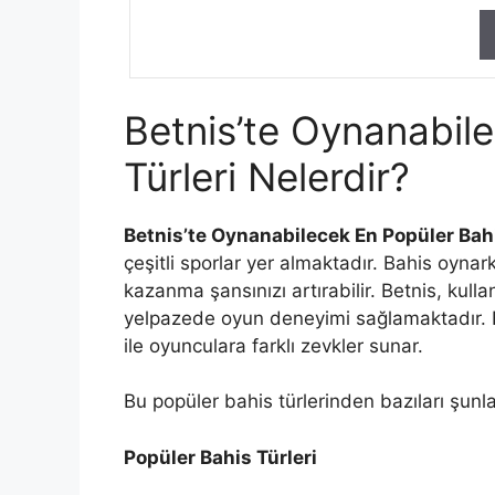
Betnis’te Oynanabil
Türleri Nelerdir?
Betnis’te Oynanabilecek En Popüler Bahi
çeşitli sporlar yer almaktadır. Bahis oyna
kazanma şansınızı artırabilir. Betnis, kulla
yelpazede oyun deneyimi sağlamaktadır. Bu t
ile oyunculara farklı zevkler sunar.
Bu popüler bahis türlerinden bazıları şunla
Popüler Bahis Türleri