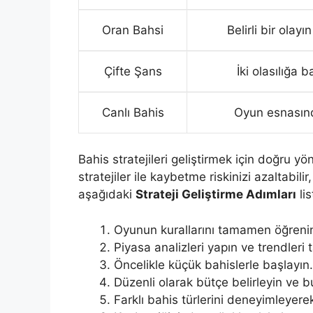
Oran Bahsi
Belirli bir olay
Çifte Şans
İki olasılığa 
Canlı Bahis
Oyun esnasınd
Bahis stratejileri geliştirmek için doğru y
stratejiler ile kaybetme riskinizi azaltabili
aşağıdaki
Strateji Geliştirme Adımları
lis
Oyunun kurallarını tamamen öğreni
Piyasa analizleri yapın ve trendleri 
Öncelikle küçük bahislerle başlayın.
Düzenli olarak bütçe belirleyin ve b
Farklı bahis türlerini deneyimleyer