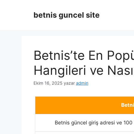
İçeriğe
atla
betnis guncel site
Betnis’te En Popü
Hangileri ve Nası
Ekim 16, 2025
yazar
admin
Betni
Betnis güncel giriş adresi ve 1