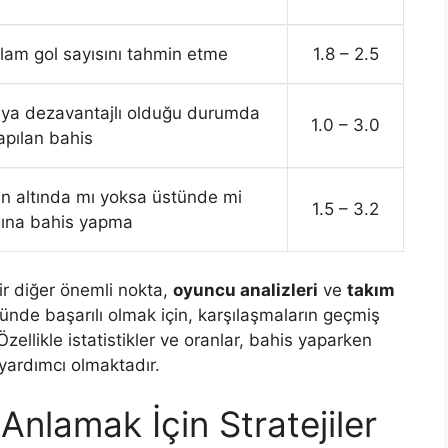
lam gol sayısını tahmin etme
1.8 – 2.5
veya dezavantajlı olduğu durumda
1.0 – 3.0
apılan bahis
ının altında mı yoksa üstünde mi
1.5 – 3.2
ğına bahis yapma
ir diğer önemli nokta,
oyuncu analizleri
ve
takım
ründe başarılı olmak için, karşılaşmaların geçmiş
zellikle istatistikler ve oranlar, bahis yaparken
 yardımcı olmaktadır.
 Anlamak İçin Stratejiler