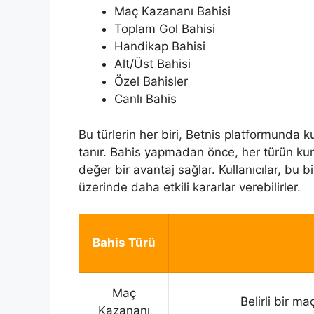
Maç Kazananı Bahisi
Toplam Gol Bahisi
Handikap Bahisi
Alt/Üst Bahisi
Özel Bahisler
Canlı Bahis
Bu türlerin her biri, Betnis platformunda kul
tanır. Bahis yapmadan önce, her türün kura
değer bir avantaj sağlar. Kullanıcılar, bu bi
üzerinde daha etkili kararlar verebilirler.
Bahis Türü
Maç
Belirli bir m
Kazananı