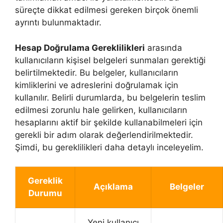
süreçte dikkat edilmesi gereken birçok önemli
ayrıntı bulunmaktadır.
Hesap Doğrulama Gereklilikleri
arasında
kullanıcıların kişisel belgeleri sunmaları gerektiği
belirtilmektedir. Bu belgeler, kullanıcıların
kimliklerini ve adreslerini doğrulamak için
kullanılır. Belirli durumlarda, bu belgelerin teslim
edilmesi zorunlu hale gelirken, kullanıcıların
hesaplarını aktif bir şekilde kullanabilmeleri için
gerekli bir adım olarak değerlendirilmektedir.
Şimdi, bu gereklilikleri daha detaylı inceleyelim.
Gereklik
Açıklama
Belgeler
Durumu
Yeni kullanıcı