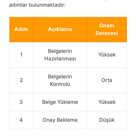
adımlar bulunmaktadır:
Önem
Adım
Açıklama
Derecesi
Belgelerin
1
Yüksek
Hazırlanması
Belgelerin
2
Orta
Kontrolü
3
Belge Yükleme
Yüksek
4
Onay Bekleme
Düşük