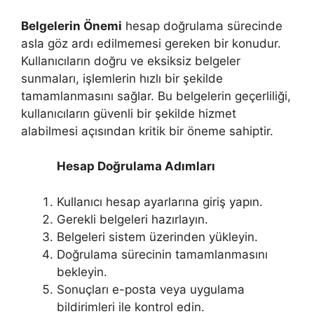
Belgelerin Önemi
hesap doğrulama sürecinde
asla göz ardı edilmemesi gereken bir konudur.
Kullanıcıların doğru ve eksiksiz belgeler
sunmaları, işlemlerin hızlı bir şekilde
tamamlanmasını sağlar. Bu belgelerin geçerliliği,
kullanıcıların güvenli bir şekilde hizmet
alabilmesi açısından kritik bir öneme sahiptir.
Hesap Doğrulama Adımları
Kullanıcı hesap ayarlarına giriş yapın.
Gerekli belgeleri hazırlayın.
Belgeleri sistem üzerinden yükleyin.
Doğrulama sürecinin tamamlanmasını
bekleyin.
Sonuçları e-posta veya uygulama
bildirimleri ile kontrol edin.