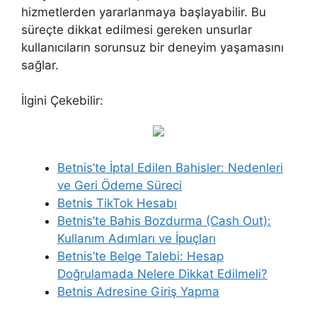
hizmetlerden yararlanmaya başlayabilir. Bu
süreçte dikkat edilmesi gereken unsurlar
kullanıcıların sorunsuz bir deneyim yaşamasını
sağlar.
İlgini Çekebilir:
Betnis’te İptal Edilen Bahisler: Nedenleri
ve Geri Ödeme Süreci
Betnis TikTok Hesabı
Betnis’te Bahis Bozdurma (Cash Out):
Kullanım Adımları ve İpuçları
Betnis’te Belge Talebi: Hesap
Doğrulamada Nelere Dikkat Edilmeli?
Betnis Adresine Giriş Yapma