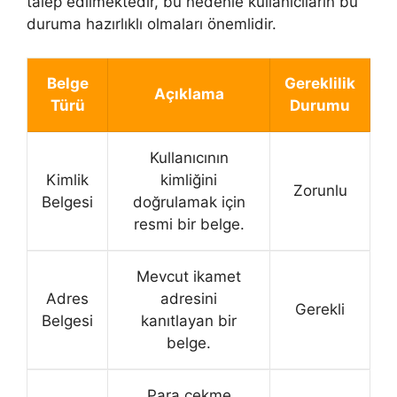
talep edilmektedir, bu nedenle kullanıcıların bu
duruma hazırlıklı olmaları önemlidir.
Belge
Gereklilik
Açıklama
Türü
Durumu
Kullanıcının
Kimlik
kimliğini
Zorunlu
Belgesi
doğrulamak için
resmi bir belge.
Mevcut ikamet
Adres
adresini
Gerekli
Belgesi
kanıtlayan bir
belge.
Para çekme