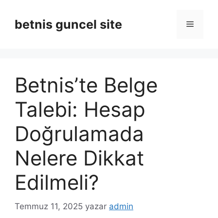
İçeriğe
atla
betnis guncel site
Menü
Betnis’te Belge
Talebi: Hesap
Doğrulamada
Nelere Dikkat
Edilmeli?
Temmuz 11, 2025
yazar
admin