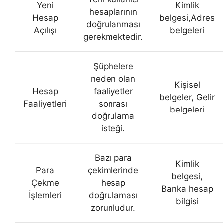
Yeni
Kimlik
hesaplarının
Hesap
belgesi,Adres
doğrulanması
Açılışı
belgeleri
gerekmektedir.
Şüphelere
neden olan
Kişisel
Hesap
faaliyetler
belgeler, Gelir
Faaliyetleri
sonrası
belgeleri
doğrulama
isteği.
Bazı para
Kimlik
Para
çekimlerinde
belgesi,
Çekme
hesap
Banka hesap
İşlemleri
doğrulaması
bilgisi
zorunludur.