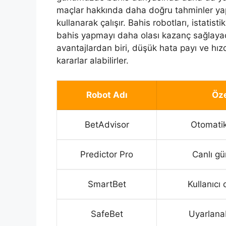
maçlar hakkında daha doğru tahminler yap
kullanarak çalışır. Bahis robotları, istatistik
bahis yapmayı daha olası kazanç sağlayac
avantajlardan biri, düşük hata payı ve hızdı
kararlar alabilirler.
Robot Adı
Öze
BetAdvisor
Otomatik 
Predictor Pro
Canlı gü
SmartBet
Kullanıcı
SafeBet
Uyarlanab