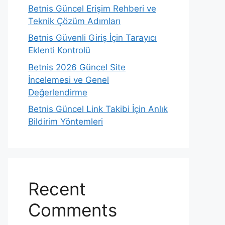
Betnis Güncel Erişim Rehberi ve
Teknik Çözüm Adımları
Betnis Güvenli Giriş İçin Tarayıcı
Eklenti Kontrolü
Betnis 2026 Güncel Site
İncelemesi ve Genel
Değerlendirme
Betnis Güncel Link Takibi İçin Anlık
Bildirim Yöntemleri
Recent
Comments