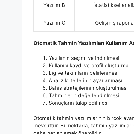
Yazılım B
İstatistiksel anal
Yazılım C
Gelişmiş raporl
Otomatik Tahmin Yazılımları Kullanım A
Yazılımın seçimi ve indirilmesi
Kullanıcı kaydı ve profil oluşturma
Lig ve takımların belirlenmesi
Analiz kriterlerinin ayarlanması
Bahis stratejilerinin oluşturulması
Tahminlerin değerlendirilmesi
Sonuçların takip edilmesi
Otomatik tahmin yazılımlarının birçok ava
mevcuttur. Bu noktada, tahmin yazılımlarının
daha net anlamak önemlidir.