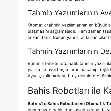
Tahmin Yazılımlarının Ava
Otomatik tahmin yazılımlarının en büyük avan
ulaşmasını sağlamasıdır. Hem zaman tasa
imkânı tanır. Bunun yanı sıra, kullanıcılar f
Tahmin Yazılımlarının De
Bununla birlikte, otomatik tahmin yazılıml
yazılımlar aynı başarı oranına sahip değildi
Ayrıca, kullanıcıların bu yazılımlara bağımlı
Bahis Robotları ile 
Betnis’te Bahis Robotları ve Otomatik T
günümüzde bahis dünyasında daha da yaygın