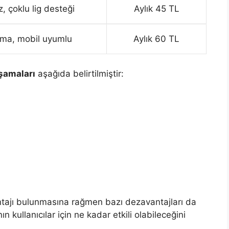
iz, çoklu lig desteği
Aylık 45 TL
ama, mobil uyumlu
Aylık 60 TL
şamaları
aşağıda belirtilmiştir:
ntajı bulunmasına rağmen bazı dezavantajları da
 kullanıcılar için ne kadar etkili olabileceğini