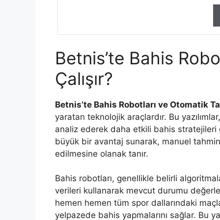
Betnis’te Bahis Robot
Çalışır?
Betnis’te Bahis Robotları ve Otomatik T
yaratan teknolojik araçlardır. Bu yazılımlar, 
analiz ederek daha etkili bahis stratejileri 
büyük bir avantaj sunarak, manuel tahmin 
edilmesine olanak tanır.
Bahis robotları, genellikle belirli algoritm
verileri kullanarak mevcut durumu değerlen
hemen hemen tüm spor dallarındaki maçlar i
yelpazede bahis yapmalarını sağlar. Bu yazı