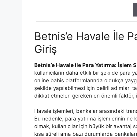
Betnis’e Havale İle 
Giriş
Betnis’e Havale ile Para Yatırma: İşlem S
kullanıcıların daha etkili bir şekilde para y
online bahis platformlarında oldukça yayg
şekilde yapılabilmesi için belirli adımları 
dikkat etmeleri gereken en önemli faktör, i
Havale işlemleri, bankalar arasındaki transf
Bu nedenle, para yatırma işlemlerinin ne 
olmak, kullanıcılar için büyük bir avantaj s
kısa süreli ama bazı durumlarda bankalara b