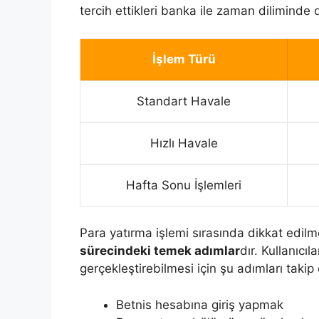
tercih ettikleri banka ile zaman diliminde di
İşlem Türü
Standart Havale
Hızlı Havale
Hafta Sonu İşlemleri
Para yatırma işlemi sırasında dikkat edilm
sürecindeki temek adımlar
dır. Kullanıcıl
gerçekleştirebilmesi için şu adımları takip 
Betnis hesabına giriş yapmak