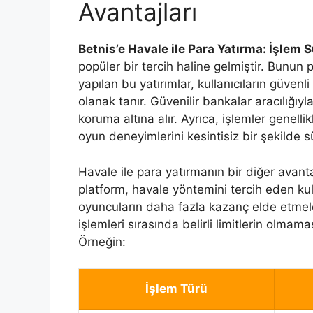
Avantajları
Betnis’e Havale ile Para Yatırma: İşlem S
popüler bir tercih haline gelmiştir. Bunun
yapılan bu yatırımlar, kullanıcıların güvenl
olanak tanır. Güvenilir bankalar aracılığıyla
koruma altına alır. Ayrıca, işlemler genellik
oyun deneyimlerini kesintisiz bir şekilde s
Havale ile para yatırmanın bir diğer avanta
platform, havale yöntemini tercih eden ku
oyuncuların daha fazla kazanç elde etmeleri
işlemleri sırasında belirli limitlerin olmama
Örneğin:
İşlem Türü