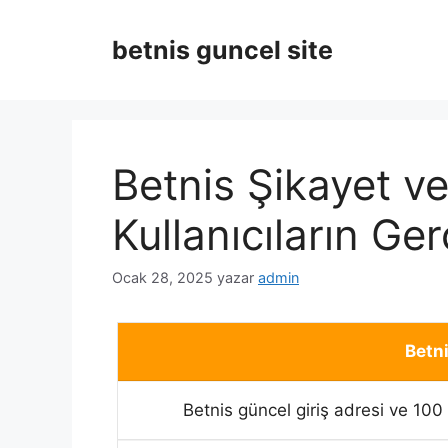
İçeriğe
atla
betnis guncel site
Betnis Şikayet v
Kullanıcıların Ge
Ocak 28, 2025
yazar
admin
Betni
Betnis güncel giriş adresi ve 1