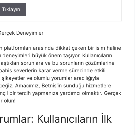
Tıklayın
 Gerçek Deneyimleri
n platformları arasında dikkat çeken bir isim haline
ı deneyimleri büyük önem taşıyor. Kullanıcıların
ılaştıkları sorunlara ve bu sorunların çözümlerine
ahis severlerin karar verme sürecinde etkili
 şikayetler ve olumlu yorumlar aracılığıyla
yeceğiz. Amacımız, Betnis’in sunduğu hizmetlere
inçli bir tercih yapmanıza yardımcı olmaktır. Gerçek
r olun!
umlar: Kullanıcıların İlk