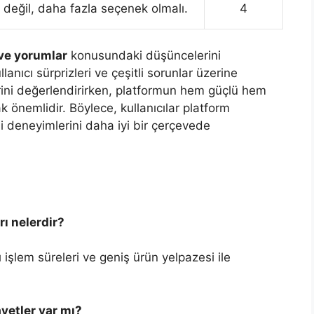
 değil, daha fazla seçenek olmalı.
4
 ve yorumlar
konusundaki düşüncelerini
lanıcı sürprizleri ve çeşitli sorunlar üzerine
rini değerlendirirken, platformun hem güçlü hem
önemlidir. Böylece, kullanıcılar platform
di deneyimlerini daha iyi bir çerçevede
ı nelerdir?
ı işlem süreleri ve geniş ürün yelpazesi ile
ayetler var mı?