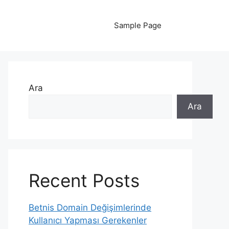
Sample Page
Ara
Ara
Recent Posts
Betnis Domain Değişimlerinde
Kullanıcı Yapması Gerekenler