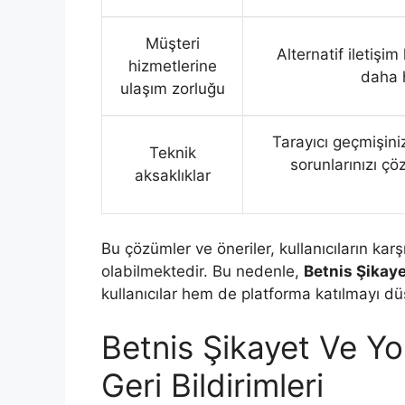
Müşteri
Alternatif iletişi
hizmetlerine
daha h
ulaşım zorluğu
Tarayıcı geçmişiniz
Teknik
sorunlarınızı çöz
aksaklıklar
Bu çözümler ve öneriler, kullanıcıların kar
olabilmektedir. Bu nedenle,
Betnis Şikay
kullanıcılar hem de platforma katılmayı düş
Betnis Şikayet Ve Yo
Geri Bildirimleri