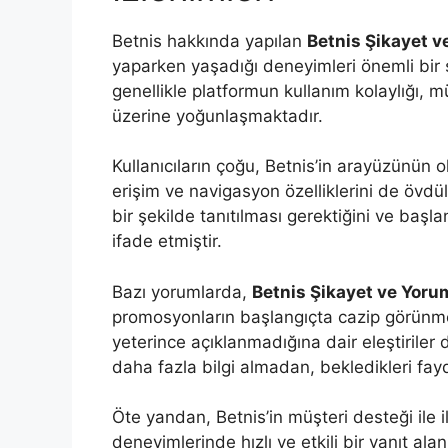
Betnis hakkında yapılan
Betnis Şikayet v
yaparken yaşadığı deneyimleri önemli bir şe
genellikle platformun kullanım kolaylığı, m
üzerine yoğunlaşmaktadır.
Kullanıcıların çoğu, Betnis’in arayüzünün o
erişim ve navigasyon özelliklerini de övdüle
bir şekilde tanıtılması gerektiğini ve başl
ifade etmiştir.
Bazı yorumlarda,
Betnis Şikayet ve Yoru
promosyonların başlangıçta cazip görünme
yeterince açıklanmadığına dair eleştiriler d
daha fazla bilgi almadan, bekledikleri fayd
Öte yandan, Betnis’in müşteri desteği ile i
deneyimlerinde hızlı ve etkili bir yanıt ala