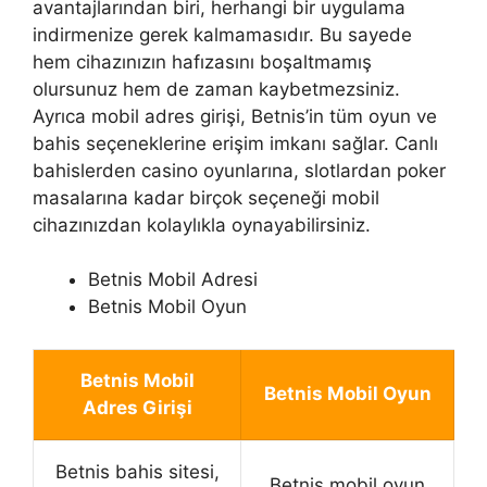
avantajlarından biri, herhangi bir uygulama
indirmenize gerek kalmamasıdır. Bu sayede
hem cihazınızın hafızasını boşaltmamış
olursunuz hem de zaman kaybetmezsiniz.
Ayrıca mobil adres girişi, Betnis’in tüm oyun ve
bahis seçeneklerine erişim imkanı sağlar. Canlı
bahislerden casino oyunlarına, slotlardan poker
masalarına kadar birçok seçeneği mobil
cihazınızdan kolaylıkla oynayabilirsiniz.
Betnis Mobil Adresi
Betnis Mobil Oyun
Betnis Mobil
Betnis Mobil Oyun
Adres Girişi
Betnis bahis sitesi,
Betnis mobil oyun