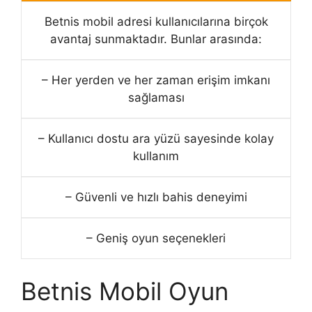
Betnis mobil adresi kullanıcılarına birçok
avantaj sunmaktadır. Bunlar arasında:
– Her yerden ve her zaman erişim imkanı
sağlaması
– Kullanıcı dostu ara yüzü sayesinde kolay
kullanım
– Güvenli ve hızlı bahis deneyimi
– Geniş oyun seçenekleri
Betnis Mobil Oyun