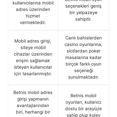
kullanıcılarına mobil
seçenekleri geniş
adres üzerinden
bir yelpazeye
hizmet
sahiptir.
vermektedir.
Canlı bahislerden
Mobil adres girişi,
casino oyunlarına,
siteye mobil
slotlardan poker
cihazlar üzerinden
masalarına kadar
erişim sağlamak
birçok farklı oyun
isteyen kullanıcılar
seçeneği
için tasarlanmıştır.
sunulmaktadır.
Betnis mobil adres
Betnis mobil
girişi yapmanın
oyunları, kullanıcı
avantajlarından
dostu bir arayüze
biri, herhangi bir
sahip olup kolay