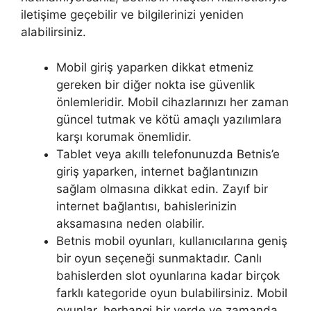
iletişime geçebilir ve bilgilerinizi yeniden
alabilirsiniz.
Mobil giriş yaparken dikkat etmeniz
gereken bir diğer nokta ise güvenlik
önlemleridir. Mobil cihazlarınızı her zaman
güncel tutmak ve kötü amaçlı yazılımlara
karşı korumak önemlidir.
Tablet veya akıllı telefonunuzda Betnis’e
giriş yaparken, internet bağlantınızın
sağlam olmasına dikkat edin. Zayıf bir
internet bağlantısı, bahislerinizin
aksamasına neden olabilir.
Betnis mobil oyunları, kullanıcılarına geniş
bir oyun seçeneği sunmaktadır. Canlı
bahislerden slot oyunlarına kadar birçok
farklı kategoride oyun bulabilirsiniz. Mobil
oyunlar, herhangi bir yerde ve zamanda