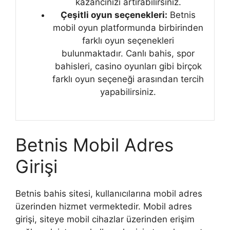
kazancınızı artırabilirsiniz.
Çeşitli oyun seçenekleri:
Betnis
mobil oyun platformunda birbirinden
farklı oyun seçenekleri
bulunmaktadır. Canlı bahis, spor
bahisleri, casino oyunları gibi birçok
farklı oyun seçeneği arasından tercih
yapabilirsiniz.
Betnis Mobil Adres
Girişi
Betnis bahis sitesi, kullanıcılarına mobil adres
üzerinden hizmet vermektedir. Mobil adres
girişi, siteye mobil cihazlar üzerinden erişim