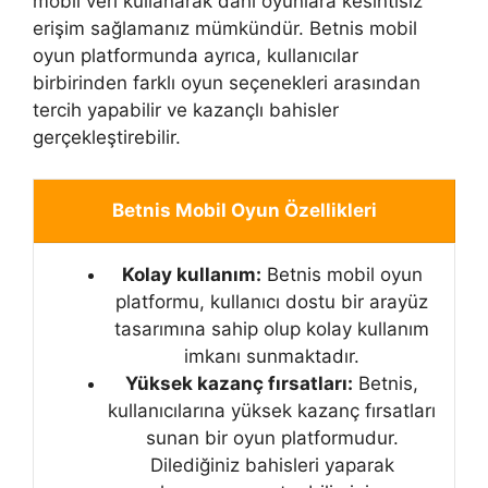
mobil veri kullanarak dahi oyunlara kesintisiz
erişim sağlamanız mümkündür. Betnis mobil
oyun platformunda ayrıca, kullanıcılar
birbirinden farklı oyun seçenekleri arasından
tercih yapabilir ve kazançlı bahisler
gerçekleştirebilir.
Betnis Mobil Oyun Özellikleri
Kolay kullanım:
Betnis mobil oyun
platformu, kullanıcı dostu bir arayüz
tasarımına sahip olup kolay kullanım
imkanı sunmaktadır.
Yüksek kazanç fırsatları:
Betnis,
kullanıcılarına yüksek kazanç fırsatları
sunan bir oyun platformudur.
Dilediğiniz bahisleri yaparak