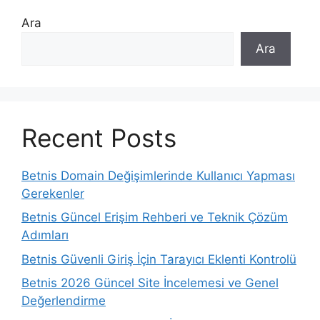
Ara
Ara
Recent Posts
Betnis Domain Değişimlerinde Kullanıcı Yapması
Gerekenler
Betnis Güncel Erişim Rehberi ve Teknik Çözüm
Adımları
Betnis Güvenli Giriş İçin Tarayıcı Eklenti Kontrolü
Betnis 2026 Güncel Site İncelemesi ve Genel
Değerlendirme