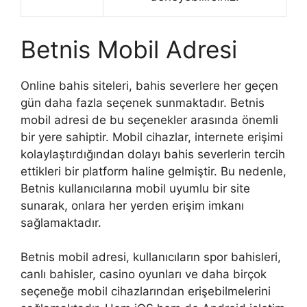
Betnis Mobil Adresi
Online bahis siteleri, bahis severlere her geçen
gün daha fazla seçenek sunmaktadır. Betnis
mobil adresi de bu seçenekler arasında önemli
bir yere sahiptir. Mobil cihazlar, internete erişimi
kolaylaştırdığından dolayı bahis severlerin tercih
ettikleri bir platform haline gelmiştir. Bu nedenle,
Betnis kullanıcılarına mobil uyumlu bir site
sunarak, onlara her yerden erişim imkanı
sağlamaktadır.
Betnis mobil adresi, kullanıcıların spor bahisleri,
canlı bahisler, casino oyunları ve daha birçok
seçeneğe mobil cihazlarından erişebilmelerini