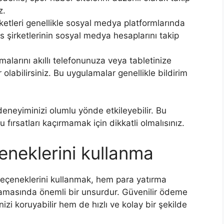
z.
ketleri genellikle sosyal medya platformlarında
s şirketlerinin sosyal medya hesaplarını takip
.
alarını akıllı telefonunuza veya tabletinize
 olabilirsiniz. Bu uygulamalar genellikle bildirim
 deneyiminizi olumlu yönde etkileyebilir. Bu
 fırsatları kaçırmamak için dikkatli olmalısınız.
eneklerini kullanma
seçeneklerini kullanmak, hem para yatırma
amasında önemli bir unsurdur. Güvenilir ödeme
izi koruyabilir hem de hızlı ve kolay bir şekilde