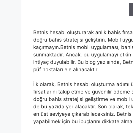
Betnis hesabı oluşturarak anlık bahis fırsa
doğru bahis stratejisi geliştirin. Mobil uy
kaçırmayın.Betnis mobil uygulaması, bahis 
sunmaktadır. Ancak, bu uygulamayı etkin bi
ihtiyaç duyulabilir. Bu blog yazısında, 
püf noktaları ele alınacaktır.
İlk olarak, Betnis hesabı oluşturma adımı 
fırsatlarını takip etme ve güvenilir ödeme 
doğru bahis stratejisi geliştirme ve mobi
de bu yazıda yer alacaktır. Son olarak, te
en üst seviyeye çıkarabileceksiniz. Betnis
yapabilmek için bu ipuçlarını dikkate alma