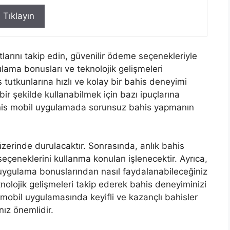
Tıklayın
tlarını takip edin, güvenilir ödeme seçenekleriyle
gulama bonusları ve teknolojik gelişmeleri
tutkunlarına hızlı ve kolay bir bahis deneyimi
r şekilde kullanabilmek için bazı ipuçlarına
Betnis mobil uygulamada sorunsuz bahis yapmanın
üzerinde durulacaktır. Sonrasında, anlık bahis
seçeneklerini kullanma konuları işlenecektir. Ayrıca,
l uygulama bonuslarından nasıl faydalanabileceğiniz
knolojik gelişmeleri takip ederek bahis deneyiminizi
 mobil uygulamasında keyifli ve kazançlı bahisler
nız önemlidir.