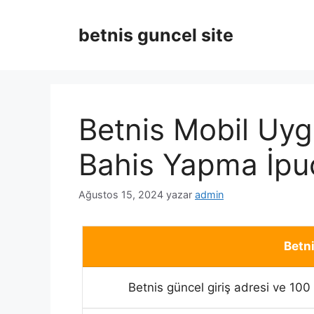
İçeriğe
atla
betnis guncel site
Betnis Mobil Uy
Bahis Yapma İpuç
Ağustos 15, 2024
yazar
admin
Betni
Betnis güncel giriş adresi ve 1