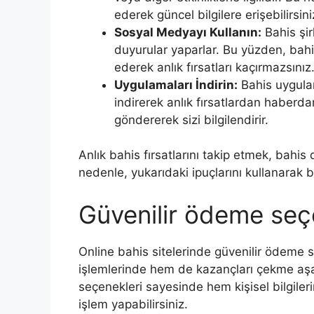
ederek güncel bilgilere erişebilirsini
Sosyal Medyayı Kullanın:
Bahis şir
duyurular yaparlar. Bu yüzden, bahi
ederek anlık fırsatları kaçırmazsınız
Uygulamaları İndirin:
Bahis uygulam
indirerek anlık fırsatlardan haberdar
göndererek sizi bilgilendirir.
Anlık bahis fırsatlarını takip etmek, bahis
nedenle, yukarıdaki ipuçlarını kullanarak bu
Güvenilir ödeme seç
Online bahis sitelerinde güvenilir ödeme 
işlemlerinde hem de kazançları çekme aş
seçenekleri sayesinde hem kişisel bilgilerin
işlem yapabilirsiniz.