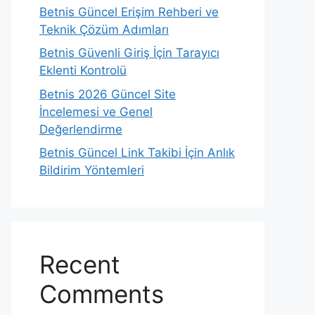
Betnis Güncel Erişim Rehberi ve
Teknik Çözüm Adımları
Betnis Güvenli Giriş İçin Tarayıcı
Eklenti Kontrolü
Betnis 2026 Güncel Site
İncelemesi ve Genel
Değerlendirme
Betnis Güncel Link Takibi İçin Anlık
Bildirim Yöntemleri
Recent
Comments