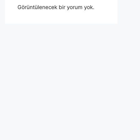
Görüntülenecek bir yorum yok.