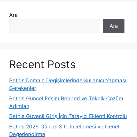
Ara
Ara
Recent Posts
Betnis Domain Değişimlerinde Kullanıcı Yapması
Gerekenler
Betnis Güncel Erişim Rehberi ve Teknik Çözüm
Adımları
Betnis Güvenli Giriş İçin Tarayıcı Eklenti Kontrolü
Betnis 2026 Güncel Site İncelemesi ve Genel
Değerlendirme