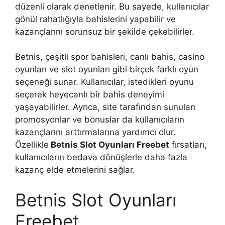
düzenli olarak denetlenir. Bu sayede, kullanıcılar
gönül rahatlığıyla bahislerini yapabilir ve
kazançlarını sorunsuz bir şekilde çekebilirler.
Betnis, çeşitli spor bahisleri, canlı bahis, casino
oyunları ve slot oyunları gibi birçok farklı oyun
seçeneği sunar. Kullanıcılar, istedikleri oyunu
seçerek heyecanlı bir bahis deneyimi
yaşayabilirler. Ayrıca, site tarafından sunulan
promosyonlar ve bonuslar da kullanıcıların
kazançlarını arttırmalarına yardımcı olur.
Özellikle
Betnis Slot Oyunları Freebet
fırsatları,
kullanıcıların bedava dönüşlerle daha fazla
kazanç elde etmelerini sağlar.
Betnis Slot Oyunları
Freebet