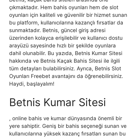
çıkmaktadır. Hem bahis oyunları hem de slot
oyunları için kaliteli ve güvenilir bir hizmet sunan
bu platform, kullanıcılarına kazançlı fırsatlar da
sunmaktadır. Betnis, güncel giriş adresi
üzerinden kolayca erişilebilir ve kullanıcı dostu
arayüzü sayesinde hızlı bir şekilde oyunlara
dahil olunabilir. Bu yazıda, Betnis Kumar Sitesi
hakkında ve Betnis Kaçak Bahis Sitesi ile ilgili
tüm detayları bulabilirsiniz. Ayrıca, Betnis Slot
Oyunları Freebet avantajını da öğrenebilirsiniz.
Haydi, başlayalım!
Betnis Kumar Sitesi
, online bahis ve kumar dünyasında önemli bir
yere sahiptir. Geniş bir bahis seçeneği sunan ve
kullanıcılarına yüksek kazanç fırsatları sunan bu