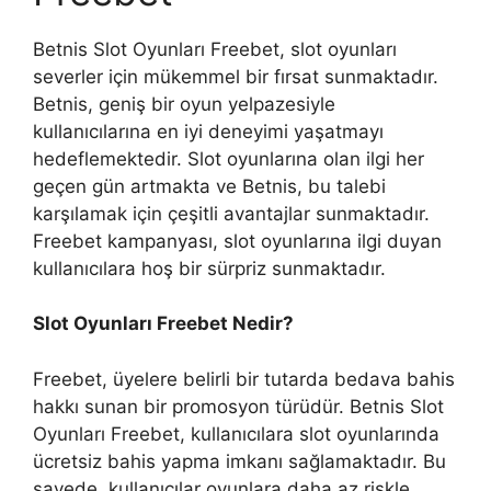
Betnis Slot Oyunları Freebet, slot oyunları
severler için mükemmel bir fırsat sunmaktadır.
Betnis, geniş bir oyun yelpazesiyle
kullanıcılarına en iyi deneyimi yaşatmayı
hedeflemektedir. Slot oyunlarına olan ilgi her
geçen gün artmakta ve Betnis, bu talebi
karşılamak için çeşitli avantajlar sunmaktadır.
Freebet kampanyası, slot oyunlarına ilgi duyan
kullanıcılara hoş bir sürpriz sunmaktadır.
Slot Oyunları Freebet Nedir?
Freebet, üyelere belirli bir tutarda bedava bahis
hakkı sunan bir promosyon türüdür. Betnis Slot
Oyunları Freebet, kullanıcılara slot oyunlarında
ücretsiz bahis yapma imkanı sağlamaktadır. Bu
sayede, kullanıcılar oyunlara daha az riskle