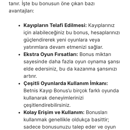
tanır. İşte bu bonusun öne çıkan bazı
avantajları:
Kayıpların Telafi Edilmesi:
Kayıplarınız
için alabileceğiniz bu bonus, hesaplarınızı
güçlendirerek yeni oyunlara veya
yatırımlara devam etmenizi sağlar.
Ekstra Oyun Fırsatları:
Bonus miktarı
sayesinde daha fazla oyun oynama şansı
elde edersiniz, bu da kazanma şansınızı
artırır.
Çeşitli Oyunlarda Kullanım İmkanı:
Betnis Kayıp Bonus’u birçok farklı oyunda
kullanarak deneyimlerinizi
çeşitlendirebilirsiniz.
Kolay Erişim ve Kullanım:
Bonusları
kullanmak genellikle oldukça basittir;
sadece bonusunuzu talep eder ve oyun