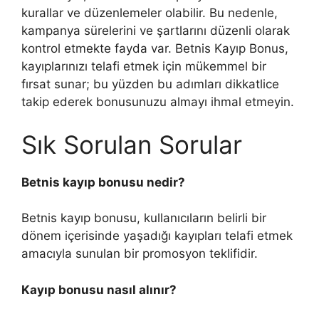
kurallar ve düzenlemeler olabilir. Bu nedenle,
kampanya sürelerini ve şartlarını düzenli olarak
kontrol etmekte fayda var. Betnis Kayıp Bonus,
kayıplarınızı telafi etmek için mükemmel bir
fırsat sunar; bu yüzden bu adımları dikkatlice
takip ederek bonusunuzu almayı ihmal etmeyin.
Sık Sorulan Sorular
Betnis kayıp bonusu nedir?
Betnis kayıp bonusu, kullanıcıların belirli bir
dönem içerisinde yaşadığı kayıpları telafi etmek
amacıyla sunulan bir promosyon teklifidir.
Kayıp bonusu nasıl alınır?