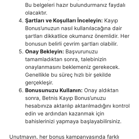
Bu belgeleri hazır bulundurmanız faydalı
olacaktır.
Şartları ve Koşulları İnceleyin:
Kayıp
Bonus’unuzun nasıl kullanılacağına dair
şartları dikkatlice okumanız önemlidir. Her
bonusun belirli çevrim şartları olabilir.
Onay Bekleyin:
Başvurunuzu
tamamladıktan sonra, talebinizin
onaylanmasını beklemeniz gerekecek.
Genellikle bu süreç hızlı bir şekilde
gerçekleşir.
Bonusunuzu Kullanın:
Onay aldıktan
sonra, Betnis Kayıp Bonus’unuzu
hesabınıza aktarılıp aktarılmadığını kontrol
edin ve ardından kazanmak için
bahislerinizi yapmaya başlayabilirsiniz.
Unutmayın, her bonus kampanyasında farklı