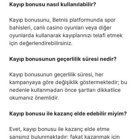
Kayıp bonusu nasıl kullanılabilir?
Kayıp bonusunu, Betnis platformunda spor
bahisleri, canlı casino oyunları veya diğer
oyunlarda kullanarak kayıplarınızı telafi etmek
için değerlendirebilirsiniz.
Kayıp bonusunun geçerlilik süresi nedir?
Kayıp bonusunun geçerlilik süresi, her
kampanyaya göre değişiklik göstermektedir; bu
nedenle kullanmadan önce şartları dikkatlice
okumanız önemlidir.
Kayıp bonusu ile kazanç elde edebilir miyim?
Evet, kayıp bonusu ile kazanç elde etme
şansınız bulunmaktadır; fakat kazanmak için