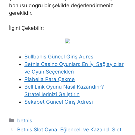
bonusu doğru bir şekilde değerlendirmeniz
gereklidir.
İlgini Çekebilir:
Bullbahis Güncel Giriş Adresi
Betnis Casino Oyunları: En İyi Sağlayıcılar
ve Oyun Seçenekleri
Piabella Para Çekme
Bell Link Oyunu Nasıl Kazandırır?
Stratejilerinizi Geliştirin
Sekabet Güncel Giriş Adresi
Kategoriler
betnis
Betnis Slot Oyna: Eğlenceli ve Kazançlı Slot