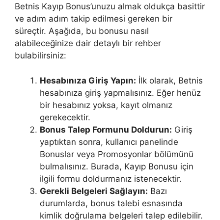
Betnis Kayıp Bonus’unuzu almak oldukça basittir
ve adım adım takip edilmesi gereken bir
süreçtir. Aşağıda, bu bonusu nasıl
alabileceğinize dair detaylı bir rehber
bulabilirsiniz:
Hesabınıza Giriş Yapın:
İlk olarak, Betnis
hesabınıza giriş yapmalısınız. Eğer henüz
bir hesabınız yoksa, kayıt olmanız
gerekecektir.
Bonus Talep Formunu Doldurun:
Giriş
yaptıktan sonra, kullanıcı panelinde
Bonuslar veya Promosyonlar bölümünü
bulmalısınız. Burada, Kayıp Bonusu için
ilgili formu doldurmanız istenecektir.
Gerekli Belgeleri Sağlayın:
Bazı
durumlarda, bonus talebi esnasında
kimlik doğrulama belgeleri talep edilebilir.