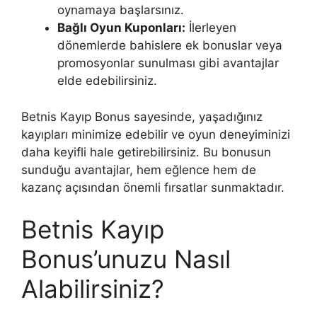
oynamaya başlarsınız.
Bağlı Oyun Kuponları:
İlerleyen
dönemlerde bahislere ek bonuslar veya
promosyonlar sunulması gibi avantajlar
elde edebilirsiniz.
Betnis Kayıp Bonus sayesinde, yaşadığınız
kayıpları minimize edebilir ve oyun deneyiminizi
daha keyifli hale getirebilirsiniz. Bu bonusun
sunduğu avantajlar, hem eğlence hem de
kazanç açısından önemli fırsatlar sunmaktadır.
Betnis Kayıp
Bonus’unuzu Nasıl
Alabilirsiniz?