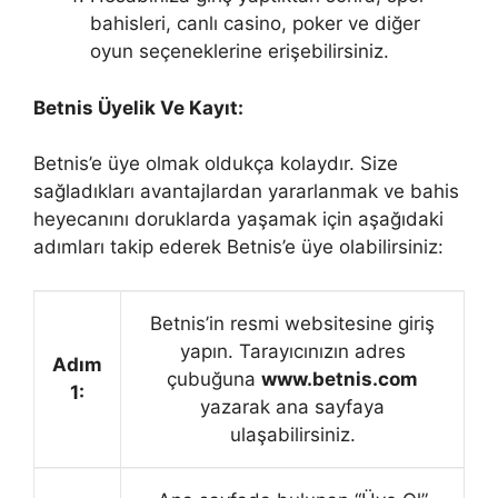
bahisleri, canlı casino, poker ve diğer
oyun seçeneklerine erişebilirsiniz.
Betnis Üyelik Ve Kayıt:
Betnis’e üye olmak oldukça kolaydır. Size
sağladıkları avantajlardan yararlanmak ve bahis
heyecanını doruklarda yaşamak için aşağıdaki
adımları takip ederek Betnis’e üye olabilirsiniz:
Betnis’in resmi websitesine giriş
yapın. Tarayıcınızın adres
Adım
çubuğuna
www.betnis.com
1:
yazarak ana sayfaya
ulaşabilirsiniz.