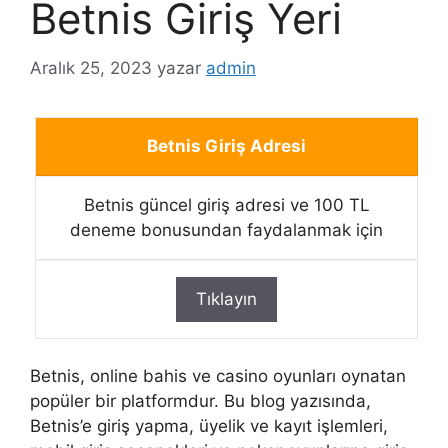
Betnis Giriş Yeri
Aralık 25, 2023
yazar
admin
Betnis Giriş Adresi
Betnis güncel giriş adresi ve 100 TL
deneme bonusundan faydalanmak için
Tıklayın
Betnis, online bahis ve casino oyunları oynatan
popüler bir platformdur. Bu blog yazısında,
Betnis’e giriş yapma, üyelik ve kayıt işlemleri,