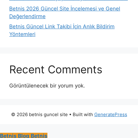
Betnis 2026 Güncel Site İncelemesi ve Genel
Değerlendirme
Betnis Güncel Link Takibi İçin Anlık Bildirim
Yöntemleri
Recent Comments
Görüntülenecek bir yorum yok.
© 2026 betnis guncel site
• Built with
GeneratePress
Betnis Blog
Betnis