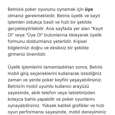
Betnis’e poker oyununu oynamak için
üye
olmanız gerekmektedir. Betnis üyelik ve kayıt
işlemleri oldukça basit ve hızlı bir şekilde
gerçekleştirilebilir. Ana sayfada yer alan “Kayıt
Ol” veya “Üye Ol” butonlarına tıklayarak üyelik
formunu doldurmanız yeterlidir. Kişisel
bilgilerinizi doğru ve eksiksiz bir şekilde
girmeniz önemlidir.
Üyelik işlemlerini tamamladıktan sonra, Betnis
mobil giriş seçeneklerini kullanarak istediğiniz
zaman ve yerde poker keyfini yaşayabilirsiniz.
Betnis’in mobil uyumlu kullanıcı arayüzü
sayesinde, akıllı telefon veya tabletinizden
kolayca bahis yapabilir ve poker oyunlarını
oynayabilirsiniz. Yüksek kaliteli grafikler ve hızlı
oyun performansı sayesinde, mobil deneyiminiz