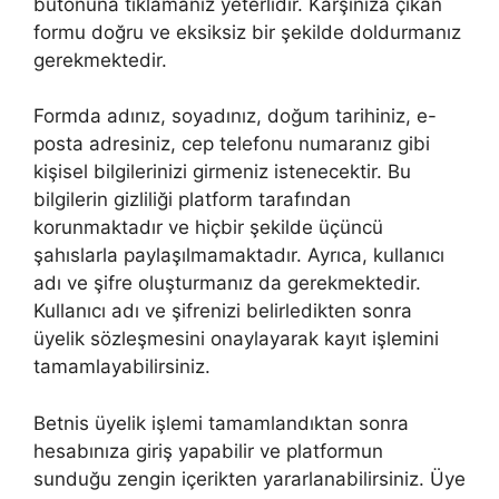
butonuna tıklamanız yeterlidir. Karşınıza çıkan
formu doğru ve eksiksiz bir şekilde doldurmanız
gerekmektedir.
Formda adınız, soyadınız, doğum tarihiniz, e-
posta adresiniz, cep telefonu numaranız gibi
kişisel bilgilerinizi girmeniz istenecektir. Bu
bilgilerin gizliliği platform tarafından
korunmaktadır ve hiçbir şekilde üçüncü
şahıslarla paylaşılmamaktadır. Ayrıca, kullanıcı
adı ve şifre oluşturmanız da gerekmektedir.
Kullanıcı adı ve şifrenizi belirledikten sonra
üyelik sözleşmesini onaylayarak kayıt işlemini
tamamlayabilirsiniz.
Betnis üyelik işlemi tamamlandıktan sonra
hesabınıza giriş yapabilir ve platformun
sunduğu zengin içerikten yararlanabilirsiniz. Üye