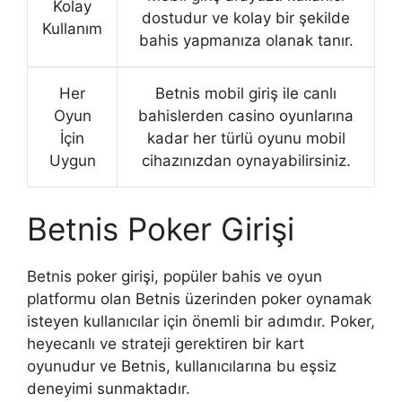
Kolay
dostudur ve kolay bir şekilde
Kullanım
bahis yapmanıza olanak tanır.
Her
Betnis mobil giriş ile canlı
Oyun
bahislerden casino oyunlarına
İçin
kadar her türlü oyunu mobil
Uygun
cihazınızdan oynayabilirsiniz.
Betnis Poker Girişi
Betnis poker girişi, popüler bahis ve oyun
platformu olan Betnis üzerinden poker oynamak
isteyen kullanıcılar için önemli bir adımdır. Poker,
heyecanlı ve strateji gerektiren bir kart
oyunudur ve Betnis, kullanıcılarına bu eşsiz
deneyimi sunmaktadır.