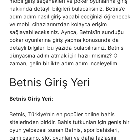
mobil giriş seçenekleri ve poker oyunlarına giriş
hakkında detaylı bilgileri bulacaksınız. Betnis’e
adım adım nasıl giriş yapabileceğinizi öğrenecek
ve mobil cihazlarınızdan kolayca erişim
sağlayabileceksiniz. Ayrıca, Betnis’in sunduğu
poker oyunlarına giriş yapma konusunda da
detaylı bilgileri bu yazıda bulabilirsiniz. Betnis
dünyasına adım atmak için hazır mısınız? O
zaman, gelin birlikte adım adım inceleyelim.
Betnis Giriş Yeri
Betnis Giriş Yeri:
Betnis, Türkiye’nin en popüler online bahis
sitelerinden biridir. Bahis tutkunları için geniş bir
oyun yelpazesi sunan Betnis, spor bahisleri,
canlı casino, slot oyunları ve daha fazlasını