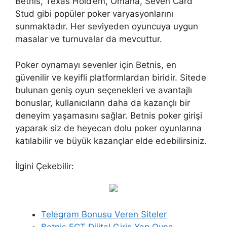
Betnis, Texas Hold’em, Omaha, Seven Card
Stud gibi popüler poker varyasyonlarını
sunmaktadır. Her seviyeden oyuncuya uygun
masalar ve turnuvalar da mevcuttur.
Poker oynamayı sevenler için Betnis, en
güvenilir ve keyifli platformlardan biridir. Sitede
bulunan geniş oyun seçenekleri ve avantajlı
bonuslar, kullanıcıların daha da kazançlı bir
deneyim yaşamasını sağlar. Betnis poker girişi
yaparak siz de heyecan dolu poker oyunlarına
katılabilir ve büyük kazançlar elde edebilirsiniz.
İlgini Çekebilir:
Telegram Bonusu Veren Siteler
Betnis EGT Dijital Giriş Yap Oyna