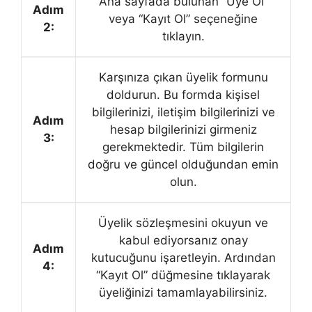
Ana sayfada bulunan “Üye Ol”
Adım
veya “Kayıt Ol” seçeneğine
2:
tıklayın.
Karşınıza çıkan üyelik formunu
doldurun. Bu formda kişisel
bilgilerinizi, iletişim bilgilerinizi ve
Adım
hesap bilgilerinizi girmeniz
3:
gerekmektedir. Tüm bilgilerin
doğru ve güncel olduğundan emin
olun.
Üyelik sözleşmesini okuyun ve
kabul ediyorsanız onay
Adım
kutucuğunu işaretleyin. Ardından
4:
“Kayıt Ol” düğmesine tıklayarak
üyeliğinizi tamamlayabilirsiniz.