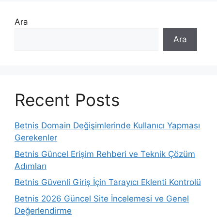
Ara
Ara
Recent Posts
Betnis Domain Değişimlerinde Kullanıcı Yapması
Gerekenler
Betnis Güncel Erişim Rehberi ve Teknik Çözüm
Adımları
Betnis Güvenli Giriş İçin Tarayıcı Eklenti Kontrolü
Betnis 2026 Güncel Site İncelemesi ve Genel
Değerlendirme