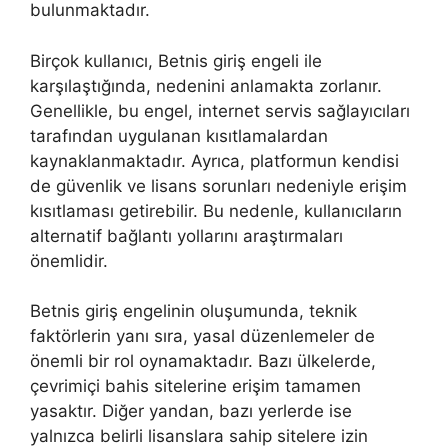
bulunmaktadır.
Birçok kullanıcı, Betnis giriş engeli ile
karşılaştığında, nedenini anlamakta zorlanır.
Genellikle, bu engel, internet servis sağlayıcıları
tarafından uygulanan kısıtlamalardan
kaynaklanmaktadır. Ayrıca, platformun kendisi
de güvenlik ve lisans sorunları nedeniyle erişim
kısıtlaması getirebilir. Bu nedenle, kullanıcıların
alternatif bağlantı yollarını araştırmaları
önemlidir.
Betnis giriş engelinin oluşumunda, teknik
faktörlerin yanı sıra, yasal düzenlemeler de
önemli bir rol oynamaktadır. Bazı ülkelerde,
çevrimiçi bahis sitelerine erişim tamamen
yasaktır. Diğer yandan, bazı yerlerde ise
yalnızca belirli lisanslara sahip sitelere izin