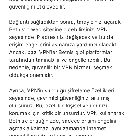
güvenliğini etkileyebilir.
Bağlantı sağladıktan sonra, tarayıcınızı açarak
Betnis’in web sitesine gidebilirsiniz. VPN
sayesinde IP adresiniz değişecek ve bu da
erişim engellerini aşmanıza yardımcı olacaktır.
Ancak, bazı VPN’ler Betnis gibi platformlar
tarafından tanınabilir ve engellenebilir. Bu
nedenle, güvenilir bir VPN hizmeti seçmek
oldukça önemlidir.
Ayrıca, VPN’in sunduğu şifreleme özellikleri
sayesinde, çevrimiçi güvenliğinizi artırmış
olursunuz. Bu, özellikle kişisel verilerinizi
korumak için kritik bir unsurdur. VPN kullanarak
Betnis’e eriştiğinizde, sadece erişim engelini
aşmakla kalmaz, aynı zamanda internet
güvenliğinizi de artırmış olursunuz.