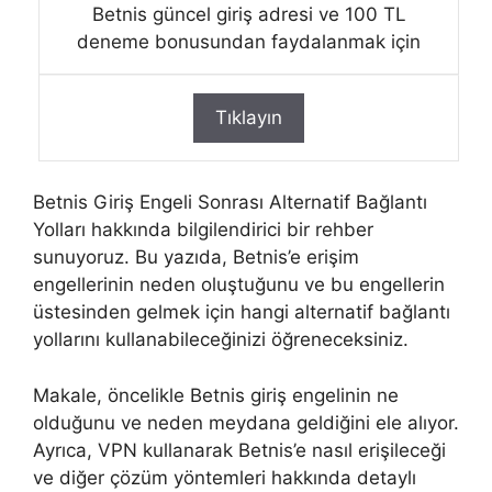
Betnis güncel giriş adresi ve 100 TL
deneme bonusundan faydalanmak için
Tıklayın
Betnis Giriş Engeli Sonrası Alternatif Bağlantı
Yolları hakkında bilgilendirici bir rehber
sunuyoruz. Bu yazıda, Betnis’e erişim
engellerinin neden oluştuğunu ve bu engellerin
üstesinden gelmek için hangi alternatif bağlantı
yollarını kullanabileceğinizi öğreneceksiniz.
Makale, öncelikle Betnis giriş engelinin ne
olduğunu ve neden meydana geldiğini ele alıyor.
Ayrıca, VPN kullanarak Betnis’e nasıl erişileceği
ve diğer çözüm yöntemleri hakkında detaylı