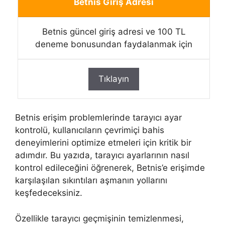
Betnis Giriş Adresi
Betnis güncel giriş adresi ve 100 TL
deneme bonusundan faydalanmak için
Tıklayın
Betnis erişim problemlerinde tarayıcı ayar
kontrolü, kullanıcıların çevrimiçi bahis
deneyimlerini optimize etmeleri için kritik bir
adımdır. Bu yazıda, tarayıcı ayarlarının nasıl
kontrol edileceğini öğrenerek, Betnis’e erişimde
karşılaşılan sıkıntıları aşmanın yollarını
keşfedeceksiniz.
Özellikle tarayıcı geçmişinin temizlenmesi,