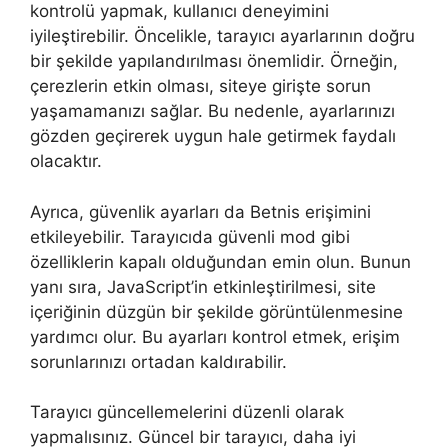
kontrolü yapmak, kullanıcı deneyimini
iyileştirebilir. Öncelikle, tarayıcı ayarlarının doğru
bir şekilde yapılandırılması önemlidir. Örneğin,
çerezlerin etkin olması, siteye girişte sorun
yaşamamanızı sağlar. Bu nedenle, ayarlarınızı
gözden geçirerek uygun hale getirmek faydalı
olacaktır.
Ayrıca, güvenlik ayarları da Betnis erişimini
etkileyebilir. Tarayıcıda güvenli mod gibi
özelliklerin kapalı olduğundan emin olun. Bunun
yanı sıra, JavaScript’in etkinleştirilmesi, site
içeriğinin düzgün bir şekilde görüntülenmesine
yardımcı olur. Bu ayarları kontrol etmek, erişim
sorunlarınızı ortadan kaldırabilir.
Tarayıcı güncellemelerini düzenli olarak
yapmalısınız. Güncel bir tarayıcı, daha iyi