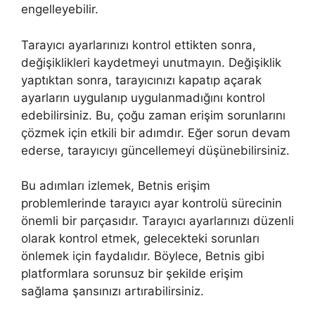
engelleyebilir.
Tarayıcı ayarlarınızı kontrol ettikten sonra,
değişiklikleri kaydetmeyi unutmayın. Değişiklik
yaptıktan sonra, tarayıcınızı kapatıp açarak
ayarların uygulanıp uygulanmadığını kontrol
edebilirsiniz. Bu, çoğu zaman erişim sorunlarını
çözmek için etkili bir adımdır. Eğer sorun devam
ederse, tarayıcıyı güncellemeyi düşünebilirsiniz.
Bu adımları izlemek, Betnis erişim
problemlerinde tarayıcı ayar kontrolü sürecinin
önemli bir parçasıdır. Tarayıcı ayarlarınızı düzenli
olarak kontrol etmek, gelecekteki sorunları
önlemek için faydalıdır. Böylece, Betnis gibi
platformlara sorunsuz bir şekilde erişim
sağlama şansınızı artırabilirsiniz.