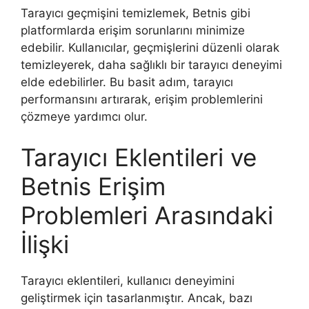
Tarayıcı geçmişini temizlemek, Betnis gibi
platformlarda erişim sorunlarını minimize
edebilir. Kullanıcılar, geçmişlerini düzenli olarak
temizleyerek, daha sağlıklı bir tarayıcı deneyimi
elde edebilirler. Bu basit adım, tarayıcı
performansını artırarak, erişim problemlerini
çözmeye yardımcı olur.
Tarayıcı Eklentileri ve
Betnis Erişim
Problemleri Arasındaki
İlişki
Tarayıcı eklentileri, kullanıcı deneyimini
geliştirmek için tasarlanmıştır. Ancak, bazı