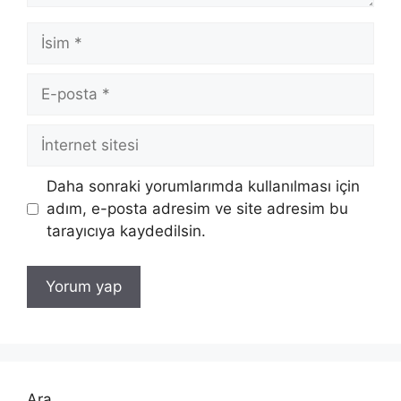
İsim
E-
posta
İnternet
sitesi
Daha sonraki yorumlarımda kullanılması için
adım, e-posta adresim ve site adresim bu
tarayıcıya kaydedilsin.
Ara