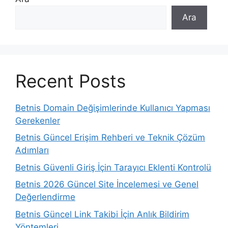
Ara
Recent Posts
Betnis Domain Değişimlerinde Kullanıcı Yapması
Gerekenler
Betnis Güncel Erişim Rehberi ve Teknik Çözüm
Adımları
Betnis Güvenli Giriş İçin Tarayıcı Eklenti Kontrolü
Betnis 2026 Güncel Site İncelemesi ve Genel
Değerlendirme
Betnis Güncel Link Takibi İçin Anlık Bildirim
Yöntemleri