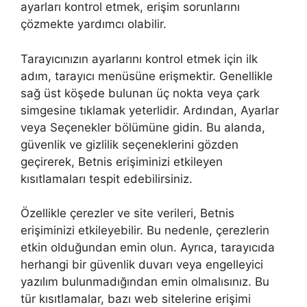
ayarları kontrol etmek, erişim sorunlarını
çözmekte yardımcı olabilir.
Tarayıcınızın ayarlarını kontrol etmek için ilk
adım, tarayıcı menüsüne erişmektir. Genellikle
sağ üst köşede bulunan üç nokta veya çark
simgesine tıklamak yeterlidir. Ardından, Ayarlar
veya Seçenekler bölümüne gidin. Bu alanda,
güvenlik ve gizlilik seçeneklerini gözden
geçirerek, Betnis erişiminizi etkileyen
kısıtlamaları tespit edebilirsiniz.
Özellikle çerezler ve site verileri, Betnis
erişiminizi etkileyebilir. Bu nedenle, çerezlerin
etkin olduğundan emin olun. Ayrıca, tarayıcıda
herhangi bir güvenlik duvarı veya engelleyici
yazılım bulunmadığından emin olmalısınız. Bu
tür kısıtlamalar, bazı web sitelerine erişimi