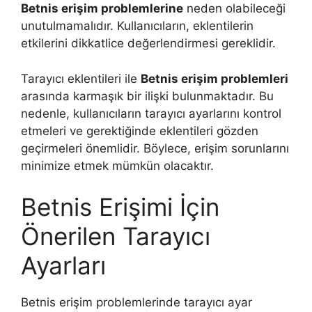
Betnis erişim problemlerine
neden olabileceği
unutulmamalıdır. Kullanıcıların, eklentilerin
etkilerini dikkatlice değerlendirmesi gereklidir.
Tarayıcı eklentileri ile
Betnis erişim problemleri
arasında karmaşık bir ilişki bulunmaktadır. Bu
nedenle, kullanıcıların tarayıcı ayarlarını kontrol
etmeleri ve gerektiğinde eklentileri gözden
geçirmeleri önemlidir. Böylece, erişim sorunlarını
minimize etmek mümkün olacaktır.
Betnis Erişimi İçin
Önerilen Tarayıcı
Ayarları
Betnis erişim problemlerinde tarayıcı ayar