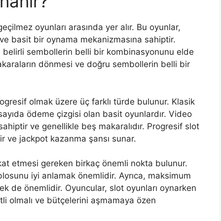
ynanır?
çilmez oyunları arasında yer alır. Bu oyunlar,
r ve basit bir oynama mekanizmasına sahiptir.
 belirli sembollerin belli bir kombinasyonunu elde
karaların dönmesi ve doğru sembollerin belli bir
rogresif olmak üzere üç farklı türde bulunur. Klasik
 sayıda ödeme çizgisi olan basit oyunlardır. Video
ahiptir ve genellikle beş makaralıdır. Progresif slot
tir ve jackpot kazanma şansı sunar.
kat etmesi gereken birkaç önemli nokta bulunur.
ablosunu iyi anlamak önemlidir. Ayrıca, maksimum
k de önemlidir. Oyuncular, slot oyunları oynarken
atli olmalı ve bütçelerini aşmamaya özen