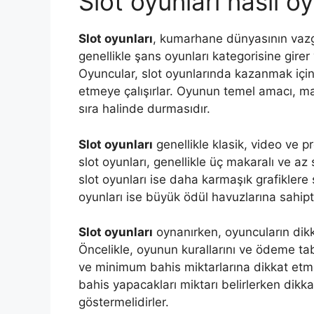
Slot oyunları nasıl o
Slot oyunları
, kumarhane dünyasının vazge
genellikle şans oyunları kategorisine gire
Oyuncular, slot oyunlarında kazanmak için
etmeye çalışırlar. Oyunun temel amacı, ma
sıra halinde durmasıdır.
Slot oyunları
genellikle klasik, video ve p
slot oyunları, genellikle üç makaralı ve az
slot oyunları ise daha karmaşık grafiklere s
oyunları ise büyük ödül havuzlarına sahip
Slot oyunları
oynanırken, oyuncuların dik
Öncelikle, oyunun kurallarını ve ödeme t
ve minimum bahis miktarlarına dikkat etme
bahis yapacakları miktarı belirlerken dikk
göstermelidirler.