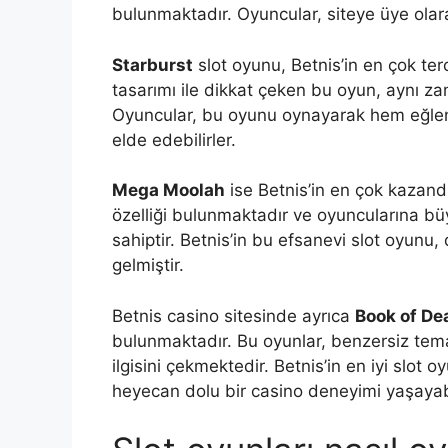
bulunmaktadır. Oyuncular, siteye üye olara
Starburst
slot oyunu, Betnis’in en çok terc
tasarımı ile dikkat çeken bu oyun, aynı z
Oyuncular, bu oyunu oynayarak hem eğlenc
elde edebilirler.
Mega Moolah
ise Betnis’in en çok kazandı
özelliği bulunmaktadır ve oyuncularına b
sahiptir. Betnis’in bu efsanevi slot oyunu
gelmiştir.
Betnis casino sitesinde ayrıca
Book of De
bulunmaktadır. Bu oyunlar, benzersiz temala
ilgisini çekmektedir. Betnis’in en iyi slot 
heyecan dolu bir casino deneyimi yaşayabi