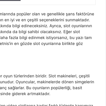
mlarında popüler olan ve genellikle şans faktörüne
n en iyi ve en çeşitli seçeneklerini sunmaktadır.
kkında bilgi edineceksiniz. Ayrıca, slot oyunlarının
kında da bilgi sahibi olacaksınız. Eğer slot
aha fazla bilgi edinmek istiyorsanız, bu yazı tam
tnis’in en gözde slot oyunlarına birlikte göz
r oyun türlerinden biridir. Slot makineleri, çeşitli
oyunudur. Oyuncular, makinelerde dönen simgelerin
ç sağlarlar. Bu oyunların popülerliği, basit
esinde giderek artmaktadır.
en video slotlarına kadar farklı türlerde karşımıza