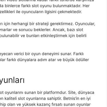
 binlerce farklı slot oyunu bulunmaktadır. Her
ellikleri ile oyuncuların ilgisini çekmektedir.
rı için herhangi bir strateji gerektirmez. Oyuncular,
arlar ve sonucu beklerler. Ancak, bazı slot
bulunabilir ve bunları etkinleştirmek için belirli
yecan verici bir oyun deneyimi sunar. Farklı
ar farklı dünyalara adım atar ve büyük ödüller
oyunları
lot oyunlarını sunan bir platformdur. Site, dünyaca
n kaliteli slot oyunlarına sahiptir. Betnis’in en iyi
ahip olan ve yüksek kazanç fırsatı sunan oyunlar