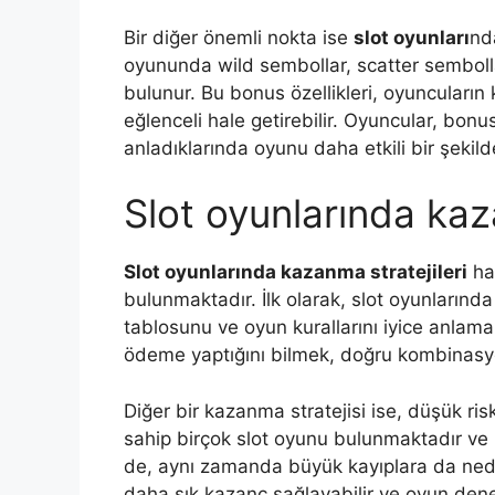
Bir diğer önemli nokta ise
slot oyunları
nda
oyununda wild sembollar, scatter sembolla
bulunur. Bu bonus özellikleri, oyuncuların
eğlenceli hale getirebilir. Oyuncular, bonus
anladıklarında oyunu daha etkili bir şekild
Slot oyunlarında kaz
Slot oyunlarında kazanma stratejileri
hak
bulunmaktadır. İlk olarak, slot oyunların
tablosunu ve oyun kurallarını iyice anlam
ödeme yaptığını bilmek, doğru kombinasyon
Diğer bir kazanma stratejisi ise, düşük risk
sahip birçok slot oyunu bulunmaktadır ve 
de, aynı zamanda büyük kayıplara da neden
daha sık kazanç sağlayabilir ve oyun deney