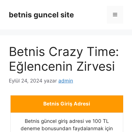
İçeriğe
atla
betnis guncel site
Menü
Betnis Crazy Time:
Eğlencenin Zirvesi
Eylül 24, 2024
yazar
admin
Betnis Giriş Adresi
Betnis güncel giriş adresi ve 100 TL
deneme bonusundan faydalanmak için