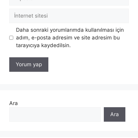
posta
İnternet
sitesi
Daha sonraki yorumlarımda kullanılması için
adım, e-posta adresim ve site adresim bu
tarayıcıya kaydedilsin.
Ara
Ara