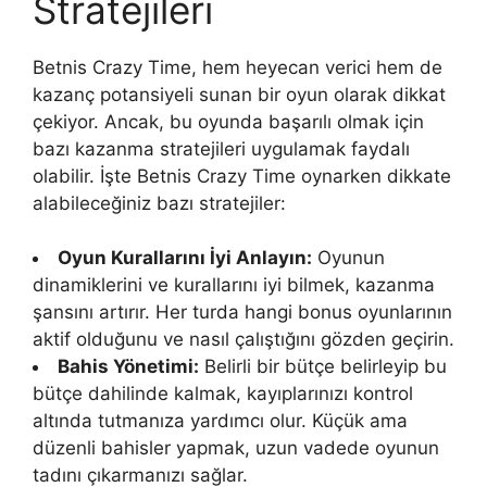
Stratejileri
Betnis Crazy Time, hem heyecan verici hem de
kazanç potansiyeli sunan bir oyun olarak dikkat
çekiyor. Ancak, bu oyunda başarılı olmak için
bazı kazanma stratejileri uygulamak faydalı
olabilir. İşte Betnis Crazy Time oynarken dikkate
alabileceğiniz bazı stratejiler:
Oyun Kurallarını İyi Anlayın:
Oyunun
dinamiklerini ve kurallarını iyi bilmek, kazanma
şansını artırır. Her turda hangi bonus oyunlarının
aktif olduğunu ve nasıl çalıştığını gözden geçirin.
Bahis Yönetimi:
Belirli bir bütçe belirleyip bu
bütçe dahilinde kalmak, kayıplarınızı kontrol
altında tutmanıza yardımcı olur. Küçük ama
düzenli bahisler yapmak, uzun vadede oyunun
tadını çıkarmanızı sağlar.