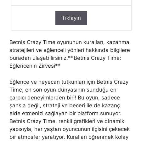
Tıklayın
Betnis Crazy Time oyununun kuralları, kazanma
stratejileri ve eğlenceli yönleri hakkında bilgilere
buradan ulaşabilirsiniz.**Betnis Crazy Time:
Eğlencenin Zirvesi**
Eğlence ve heyecan tutkunları için Betnis Crazy
Time, en son oyun dünyasının sunduğu en
çarpıcı deneyimlerden biri! Bu oyun, sadece
şansla değil, strateji ve beceri ile de kazanç
elde etmenizi sağlayan bir platform sunuyor.
Betnis Crazy Time, renkli grafikleri ve dinamik
yapısıyla, her yaştan oyuncunun ilgisini çekecek
bir atmosfer yaratıyor. Kuralları öğrenmek kolay