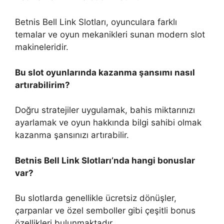
Betnis Bell Link Slotları, oyunculara farklı
temalar ve oyun mekanikleri sunan modern slot
makineleridir.
Bu slot oyunlarında kazanma şansımı nasıl
artırabilirim?
Doğru stratejiler uygulamak, bahis miktarınızı
ayarlamak ve oyun hakkında bilgi sahibi olmak
kazanma şansınızı artırabilir.
Betnis Bell Link Slotları’nda hangi bonuslar
var?
Bu slotlarda genellikle ücretsiz dönüşler,
çarpanlar ve özel semboller gibi çeşitli bonus
özellikleri bulunmaktadır.