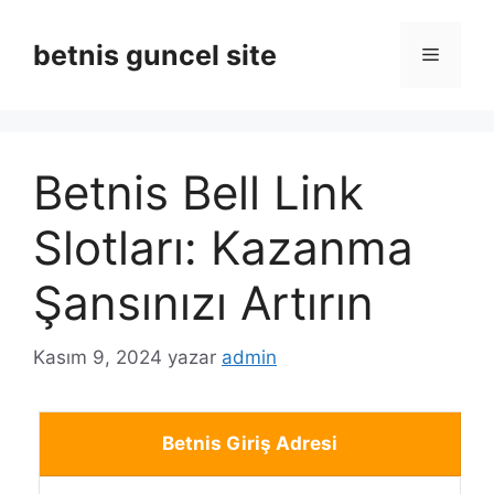
İçeriğe
atla
betnis guncel site
Menü
Betnis Bell Link
Slotları: Kazanma
Şansınızı Artırın
Kasım 9, 2024
yazar
admin
Betnis Giriş Adresi