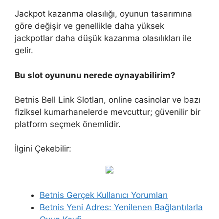
Jackpot kazanma olasılığı, oyunun tasarımına
göre değişir ve genellikle daha yüksek
jackpotlar daha düşük kazanma olasılıkları ile
gelir.
Bu slot oyununu nerede oynayabilirim?
Betnis Bell Link Slotları, online casinolar ve bazı
fiziksel kumarhanelerde mevcuttur; güvenilir bir
platform seçmek önemlidir.
İlgini Çekebilir:
Betnis Gerçek Kullanıcı Yorumları
Betnis Yeni Adres: Yenilenen Bağlantılarla