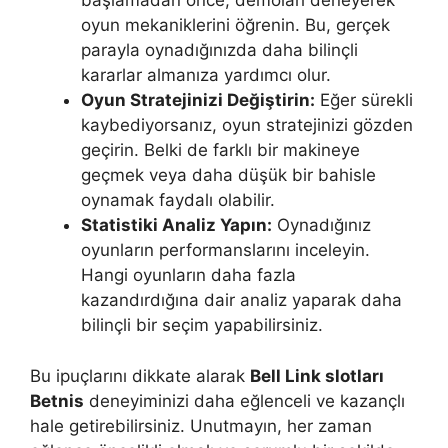
başlamadan önce, demoları deneyerek
oyun mekaniklerini öğrenin. Bu, gerçek
parayla oynadığınızda daha bilinçli
kararlar almanıza yardımcı olur.
Oyun Stratejinizi Değiştirin:
Eğer sürekli
kaybediyorsanız, oyun stratejinizi gözden
geçirin. Belki de farklı bir makineye
geçmek veya daha düşük bir bahisle
oynamak faydalı olabilir.
Statistiki Analiz Yapın:
Oynadığınız
oyunların performanslarını inceleyin.
Hangi oyunların daha fazla
kazandırdığına dair analiz yaparak daha
bilinçli bir seçim yapabilirsiniz.
Bu ipuçlarını dikkate alarak
Bell Link slotları
Betnis
deneyiminizi daha eğlenceli ve kazançlı
hale getirebilirsiniz. Unutmayın, her zaman