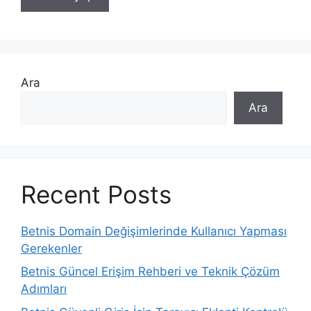
Ara
Ara
Recent Posts
Betnis Domain Değişimlerinde Kullanıcı Yapması
Gerekenler
Betnis Güncel Erişim Rehberi ve Teknik Çözüm
Adımları