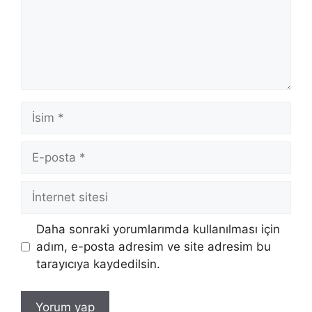
İsim
E-
posta
İnternet
sitesi
Daha sonraki yorumlarımda kullanılması için
adım, e-posta adresim ve site adresim bu
tarayıcıya kaydedilsin.