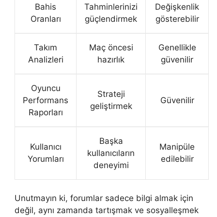
Bahis
Tahminlerinizi
Değişkenlik
Oranları
güçlendirmek
gösterebilir
Takım
Maç öncesi
Genellikle
Analizleri
hazırlık
güvenilir
Oyuncu
Strateji
Performans
Güvenilir
geliştirmek
Raporları
Başka
Kullanıcı
Manipüle
kullanıcıların
Yorumları
edilebilir
deneyimi
Unutmayın ki, forumlar sadece bilgi almak için
değil, aynı zamanda tartışmak ve sosyalleşmek