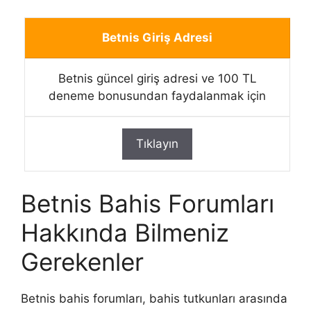
Betnis Giriş Adresi
Betnis güncel giriş adresi ve 100 TL
deneme bonusundan faydalanmak için
Tıklayın
Betnis Bahis Forumları
Hakkında Bilmeniz
Gerekenler
Betnis bahis forumları, bahis tutkunları arasında