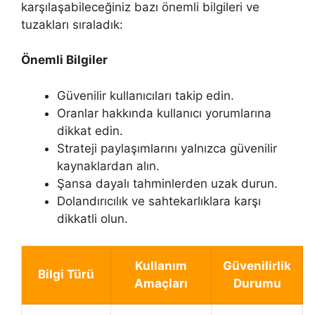
karşılaşabileceğiniz bazı önemli bilgileri ve
tuzakları sıraladık:
Önemli Bilgiler
Güvenilir kullanıcıları takip edin.
Oranlar hakkında kullanıcı yorumlarına
dikkat edin.
Strateji paylaşımlarını yalnızca güvenilir
kaynaklardan alın.
Şansa dayalı tahminlerden uzak durun.
Dolandırıcılık ve sahtekarlıklara karşı
dikkatli olun.
Kullanım
Güvenilirlik
Bilgi Türü
Amaçları
Durumu