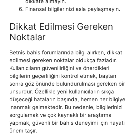
dikkate almayın.
Finansal bilgilerinizi asla paylaşmayın.
Dikkat Edilmesi Gereken
Noktalar
Betnis bahis forumlarında bilgi alırken, dikkat
edilmesi gereken noktalar oldukça fazladır.
Kullanıcıların güvenilirliğini ve önerdikleri
bilgilerin geçerliliğini kontrol etmek, baştan
sonra göz önünde bulundurulması gereken bir
unsurdur. Özellikle yeni kullanıcıların sıkça
düşeceği hataların başında, hemen her bilgiye
inanmak gelmektedir. Bu nedenle, bilgilerinizi
sorgulamak ve çok kaynaklı bir araştırma
yapmak, güvenli bir bahis deneyimi için hayati
önem taşır.