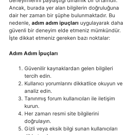
deneyimlerini paylaştığı dinamik bir ortamdır.
Ancak, burada yer alan bilgilerin doğruluğuna
dair her zaman bir şüphe bulunmaktadır. Bu
nedenle,
adım adım ipuçları
uygulayarak daha
güvenli bir deneyim elde etmeniz mümkündür.
İşte dikkat etmeniz gereken bazı noktalar:
Adım Adım İpuçları
Güvenilir kaynaklardan gelen bilgileri
tercih edin.
Kullanıcı yorumlarını dikkatlice okuyun ve
analiz edin.
Tanınmış forum kullanıcıları ile iletişim
kurun.
Her zaman resmi site bilgilerini
doğrulayın.
Gizli veya eksik bilgi sunan kullanıcıları