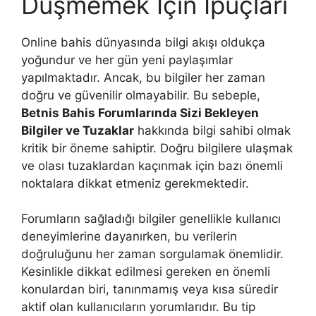
Düşmemek İçin İpuçları
Online bahis dünyasında bilgi akışı oldukça
yoğundur ve her gün yeni paylaşımlar
yapılmaktadır. Ancak, bu bilgiler her zaman
doğru ve güvenilir olmayabilir. Bu sebeple,
Betnis Bahis Forumlarında Sizi Bekleyen
Bilgiler ve Tuzaklar
hakkında bilgi sahibi olmak
kritik bir öneme sahiptir. Doğru bilgilere ulaşmak
ve olası tuzaklardan kaçınmak için bazı önemli
noktalara dikkat etmeniz gerekmektedir.
Forumların sağladığı bilgiler genellikle kullanıcı
deneyimlerine dayanırken, bu verilerin
doğruluğunu her zaman sorgulamak önemlidir.
Kesinlikle dikkat edilmesi gereken en önemli
konulardan biri, tanınmamış veya kısa süredir
aktif olan kullanıcıların yorumlarıdır. Bu tip