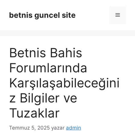
İçeriğe
atla
betnis guncel site
Menü
Betnis Bahis
Forumlarında
Karşılaşabileceğini
z Bilgiler ve
Tuzaklar
Temmuz 5, 2025
yazar
admin