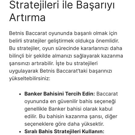
Stratejileri ile Başarıyı
Artırma
Betnis Baccarat oyununda başarılı olmak için
belirli stratejiler geliştirmek oldukça önemlidir.
Bu stratejiler, oyun sürecinde kararlarınızı daha
bilinçli bir şekilde almanızı sağlayarak kazanma
şansınızı artırabilir. İşte bu stratejileri
uygulayarak Betnis Baccarat’taki başarınızı
yükseltebilirsiniz:
Banker Bahisini Tercih Edin:
Baccarat
oyununda en güvenilir bahis seçeneği
genellikle Banker bahisi olarak kabul
edilir. Bu bahisin kazanma şansı, diğer
seçeneklere göre daha yüksektir.
Sıralı Bahis Stratejileri Kullanın: