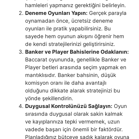
hamleleri yapmanız gerektiğini belirleyin.
Deneme Oyunları Yapın:
Gerçek parayla
oynamadan önce, ücretsiz deneme
oyunları ile pratik yapabilirsiniz. Bu
sayede hem oyunun akışını öğrenir hem
de kendi stratejilerinizi geliştirirsiniz.
Banker ve Player Bahislerine Odaklanın:
Baccarat oyununda, genellikle Banker ve
Player betleri arasında seçim yapmak en
mantıklısıdır. Banker bahsinin, düşük
komisyon oranı ile daha avantajlı
olduğunu dikkate alarak stratejinizi bu
yönde şekillendirin.
Duygusal Kontrolünüzü Sağlayın:
Oyun
sırasında duygusal olarak sakin kalmak
ve kayıplarınıza tepki vermemek, uzun
vadede başarı için önemli bir faktördür.
Planladığınız bütçeye sadık kalarak oyuna