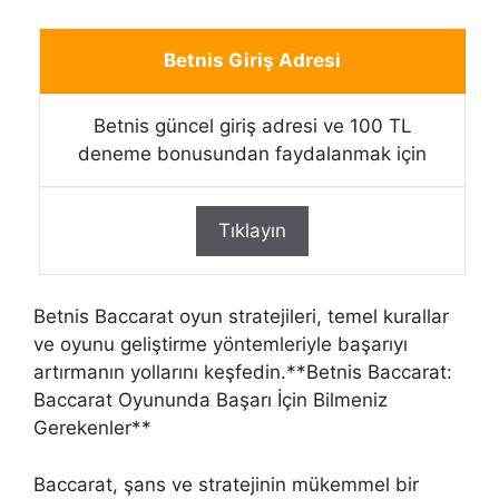
Betnis Giriş Adresi
Betnis güncel giriş adresi ve 100 TL
deneme bonusundan faydalanmak için
Tıklayın
Betnis Baccarat oyun stratejileri, temel kurallar
ve oyunu geliştirme yöntemleriyle başarıyı
artırmanın yollarını keşfedin.**Betnis Baccarat:
Baccarat Oyununda Başarı İçin Bilmeniz
Gerekenler**
Baccarat, şans ve stratejinin mükemmel bir