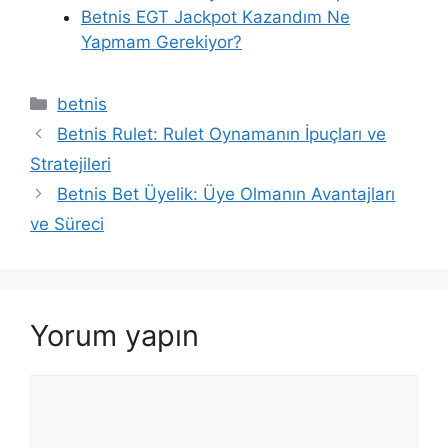
Betnis EGT Jackpot Kazandım Ne
Yapmam Gerekiyor?
Kategoriler
betnis
Betnis Rulet: Rulet Oynamanın İpuçları ve
Stratejileri
Betnis Bet Üyelik: Üye Olmanın Avantajları
ve Süreci
Yorum yapın
Yorum