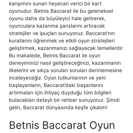
karışımını sunan heyecan verici bir kart
oyunudur. Betnis Baccarat ile bu geleneksel
oyunu daha da büyüleyici hale getirerek,
oyunculara kazanma şanslarını artıracak
stratejiler ve ipuçları sunuyoruz. Baccarat’nın
kurallarını öğrenmek ve etkili oyun stratejileri
geliştirmek, kazanmanızı sağlayacak temellerdir.
Bu makalede, Betnis Baccarat ile oyun
deneyiminizi nasıl geliştireceğinizi, kazanmanın
ilkelerini ve sıkça sorulan soruları derinlemesine
inceleyeceğiz. Oyun tutkunlarının ve yeni
başlayanların, Baccarat’daki başarılarını
artırmaları için ihtiyaç duyduğu tüm bilgileri
bulacakları detaylı bir rehber sunuyoruz. Şimdi
gelin, Baccarat dünyasında keşfe çıkalım!
Betnis Baccarat Oyun