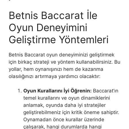
Betnis Baccarat İle
Oyun Deneyimini
Geliştirme Yöntemleri
Betnis Baccarat oyun deneyiminizi geliştirmek
için birkaç strateji ve yöntem kullanabilirsiniz. Bu
yollar, hem oynanışınızı hem de kazanma
olasılığınızı artırmaya yardımcı olacaktır:
Oyun Kurallarını İyi Öğrenin:
Baccarat’ın
temel kurallarını ve oyun dinamiklerini
anlamak, oyunda daha iyi stratejiler
geliştirebilmeniz için kritik öneme sahiptir.
Oynamadan önce kurallar üzerinde
çalışarak, hangi durumlarda hangi