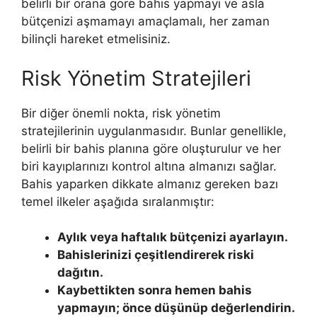
belirli bir orana göre bahis yapmayı ve asla
bütçenizi aşmamayı amaçlamalı, her zaman
bilinçli hareket etmelisiniz.
Risk Yönetim Stratejileri
Bir diğer önemli nokta, risk yönetim
stratejilerinin uygulanmasıdır. Bunlar genellikle,
belirli bir bahis planına göre oluşturulur ve her
biri kayıplarınızı kontrol altına almanızı sağlar.
Bahis yaparken dikkate almanız gereken bazı
temel ilkeler aşağıda sıralanmıştır:
Aylık veya haftalık bütçenizi ayarlayın.
Bahislerinizi çeşitlendirerek riski
dağıtın.
Kaybettikten sonra hemen bahis
yapmayın; önce düşünüp değerlendirin.