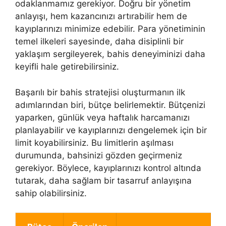
odaklanmamız gerekiyor. Doğru bir yönetim
anlayışı, hem kazancınızı artırabilir hem de
kayıplarınızı minimize edebilir. Para yönetiminin
temel ilkeleri sayesinde, daha disiplinli bir
yaklaşım sergileyerek, bahis deneyiminizi daha
keyifli hale getirebilirsiniz.
Başarılı bir bahis stratejisi oluşturmanın ilk
adımlarından biri, bütçe belirlemektir. Bütçenizi
yaparken, günlük veya haftalık harcamanızı
planlayabilir ve kayıplarınızı dengelemek için bir
limit koyabilirsiniz. Bu limitlerin aşılması
durumunda, bahsinizi gözden geçirmeniz
gerekiyor. Böylece, kayıplarınızı kontrol altında
tutarak, daha sağlam bir tasarruf anlayışına
sahip olabilirsiniz.