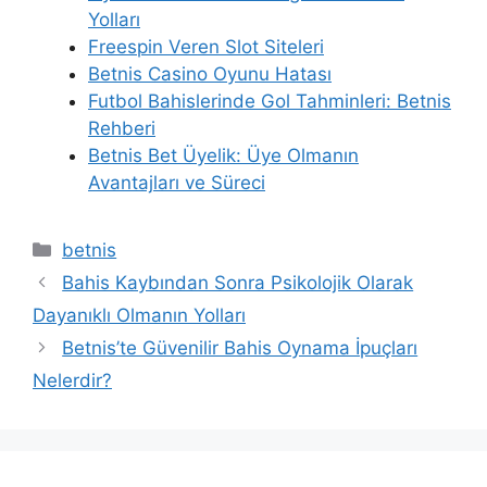
Yolları
Freespin Veren Slot Siteleri
Betnis Casino Oyunu Hatası
Futbol Bahislerinde Gol Tahminleri: Betnis
Rehberi
Betnis Bet Üyelik: Üye Olmanın
Avantajları ve Süreci
Kategoriler
betnis
Bahis Kaybından Sonra Psikolojik Olarak
Dayanıklı Olmanın Yolları
Betnis’te Güvenilir Bahis Oynama İpuçları
Nelerdir?