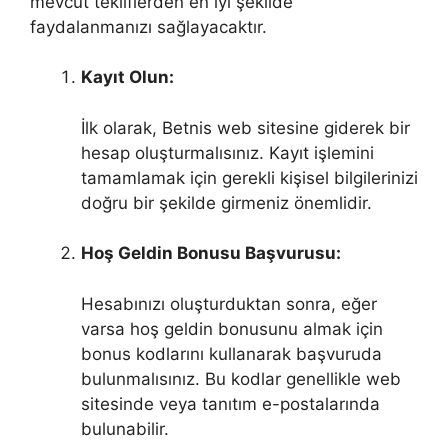
mevcut tekliflerden en iyi şekilde
faydalanmanızı sağlayacaktır.
Kayıt Olun:
İlk olarak, Betnis web sitesine giderek bir
hesap oluşturmalısınız. Kayıt işlemini
tamamlamak için gerekli kişisel bilgilerinizi
doğru bir şekilde girmeniz önemlidir.
Hoş Geldin Bonusu Başvurusu:
Hesabınızı oluşturduktan sonra, eğer
varsa hoş geldin bonusunu almak için
bonus kodlarını kullanarak başvuruda
bulunmalısınız. Bu kodlar genellikle web
sitesinde veya tanıtım e-postalarında
bulunabilir.