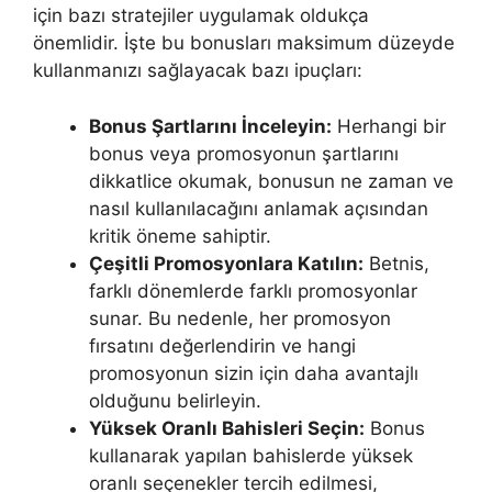
için bazı stratejiler uygulamak oldukça
önemlidir. İşte bu bonusları maksimum düzeyde
kullanmanızı sağlayacak bazı ipuçları:
Bonus Şartlarını İnceleyin:
Herhangi bir
bonus veya promosyonun şartlarını
dikkatlice okumak, bonusun ne zaman ve
nasıl kullanılacağını anlamak açısından
kritik öneme sahiptir.
Çeşitli Promosyonlara Katılın:
Betnis,
farklı dönemlerde farklı promosyonlar
sunar. Bu nedenle, her promosyon
fırsatını değerlendirin ve hangi
promosyonun sizin için daha avantajlı
olduğunu belirleyin.
Yüksek Oranlı Bahisleri Seçin:
Bonus
kullanarak yapılan bahislerde yüksek
oranlı seçenekler tercih edilmesi,