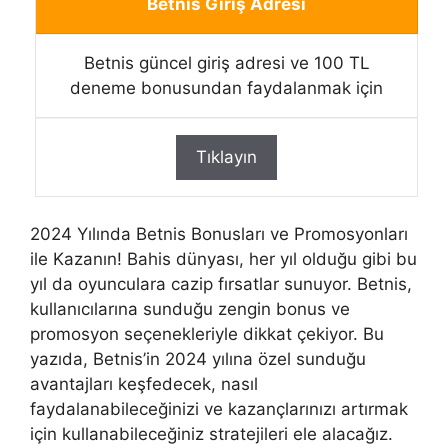
Betnis Giriş Adresi
Betnis güncel giriş adresi ve 100 TL
deneme bonusundan faydalanmak için
Tıklayın
2024 Yılında Betnis Bonusları ve Promosyonları
ile Kazanın! Bahis dünyası, her yıl olduğu gibi bu
yıl da oyunculara cazip fırsatlar sunuyor. Betnis,
kullanıcılarına sunduğu zengin bonus ve
promosyon seçenekleriyle dikkat çekiyor. Bu
yazıda, Betnis’in 2024 yılına özel sunduğu
avantajları keşfedecek, nasıl
faydalanabileceğinizi ve kazançlarınızı artırmak
için kullanabileceğiniz stratejileri ele alacağız.