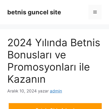
İçeriğe
atla
betnis guncel site
Menü
2024 Yılında Betnis
Bonusları ve
Promosyonları ile
Kazanın
Aralık 10, 2024
yazar
admin