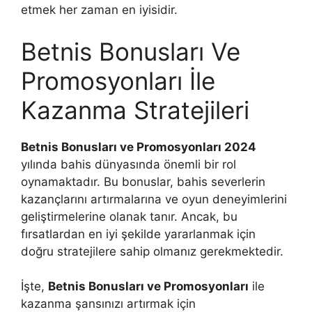
etmek her zaman en iyisidir.
Betnis Bonusları Ve
Promosyonları İle
Kazanma Stratejileri
Betnis Bonusları ve Promosyonları 2024
yılında bahis dünyasında önemli bir rol
oynamaktadır. Bu bonuslar, bahis severlerin
kazançlarını artırmalarına ve oyun deneyimlerini
geliştirmelerine olanak tanır. Ancak, bu
fırsatlardan en iyi şekilde yararlanmak için
doğru stratejilere sahip olmanız gerekmektedir.
İşte,
Betnis Bonusları ve Promosyonları
ile
kazanma şansınızı artırmak için