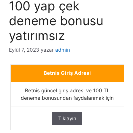
100 yap çek
deneme bonusu
yatırımsız
Eylül 7, 2023
yazar
admin
Betnis Giriş Adresi
Betnis güncel giriş adresi ve 100 TL
deneme bonusundan faydalanmak için
Tıklayın