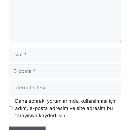
İsim
E-
posta
İnternet
sitesi
Daha sonraki yorumlarımda kullanılması için
adım, e-posta adresim ve site adresim bu
tarayıcıya kaydedilsin.