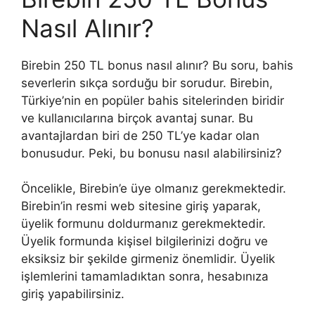
Nasıl Alınır?
Birebin 250 TL bonus nasıl alınır? Bu soru, bahis
severlerin sıkça sorduğu bir sorudur. Birebin,
Türkiye’nin en popüler bahis sitelerinden biridir
ve kullanıcılarına birçok avantaj sunar. Bu
avantajlardan biri de 250 TL’ye kadar olan
bonusudur. Peki, bu bonusu nasıl alabilirsiniz?
Öncelikle, Birebin’e üye olmanız gerekmektedir.
Birebin’in resmi web sitesine giriş yaparak,
üyelik formunu doldurmanız gerekmektedir.
Üyelik formunda kişisel bilgilerinizi doğru ve
eksiksiz bir şekilde girmeniz önemlidir. Üyelik
işlemlerini tamamladıktan sonra, hesabınıza
giriş yapabilirsiniz.