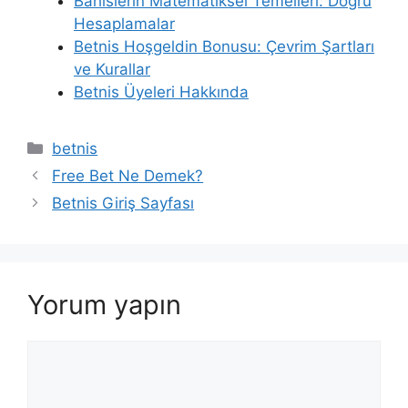
Bahislerin Matematiksel Temelleri: Doğru
Hesaplamalar
Betnis Hoşgeldin Bonusu: Çevrim Şartları
ve Kurallar
Betnis Üyeleri Hakkında
Kategoriler
betnis
Free Bet Ne Demek?
Betnis Giriş Sayfası
Yorum yapın
Yorum