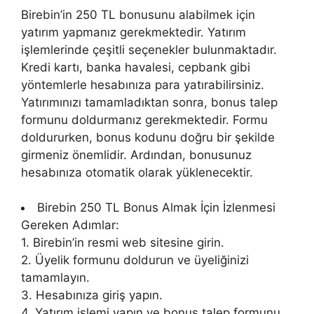
Birebin’in 250 TL bonusunu alabilmek için
yatırım yapmanız gerekmektedir. Yatırım
işlemlerinde çeşitli seçenekler bulunmaktadır.
Kredi kartı, banka havalesi, cepbank gibi
yöntemlerle hesabınıza para yatırabilirsiniz.
Yatırımınızı tamamladıktan sonra, bonus talep
formunu doldurmanız gerekmektedir. Formu
doldururken, bonus kodunu doğru bir şekilde
girmeniz önemlidir. Ardından, bonusunuz
hesabınıza otomatik olarak yüklenecektir.
Birebin 250 TL Bonus Almak İçin İzlenmesi
Gereken Adımlar:
1. Birebin’in resmi web sitesine girin.
2. Üyelik formunu doldurun ve üyeliğinizi
tamamlayın.
3. Hesabınıza giriş yapın.
4. Yatırım işlemi yapın ve bonus talep formunu