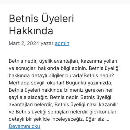
Betnis Üyeleri
Hakkında
Mart 2, 2024
yazar
admin
Betnis nedir, üyelik avantajları, kazanma yolları
ve sonuçları hakkında bilgi edinin. Betnis üyeliği
hakkında detaylı bilgiler burada!Betnis nedir?
Merhaba sevgili okurlar! Bugünkü yazımızda,
Betnis üyeleri hakkında bilmeniz gereken her
şeyi ele alacağız. Betnis nedir, Betnis üyeliği
avantajları nelerdir, Betnis üyeliği nasıl kazanılır
ve Betnis üyeliği sonuçları nelerdir gibi konuları
detaylı bir şekilde inceleyeceğiz. Eğer siz …
Devamını oku