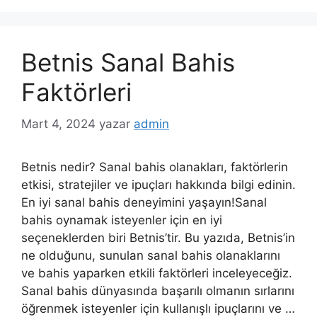
Betnis Sanal Bahis
Faktörleri
Mart 4, 2024
yazar
admin
Betnis nedir? Sanal bahis olanakları, faktörlerin
etkisi, stratejiler ve ipuçları hakkında bilgi edinin.
En iyi sanal bahis deneyimini yaşayın!Sanal
bahis oynamak isteyenler için en iyi
seçeneklerden biri Betnis’tir. Bu yazıda, Betnis’in
ne olduğunu, sunulan sanal bahis olanaklarını
ve bahis yaparken etkili faktörleri inceleyeceğiz.
Sanal bahis dünyasında başarılı olmanın sırlarını
öğrenmek isteyenler için kullanışlı ipuçlarını ve …