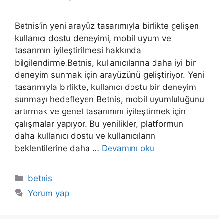
Betnis’in yeni arayüz tasarımıyla birlikte gelişen
kullanıcı dostu deneyimi, mobil uyum ve
tasarımın iyileştirilmesi hakkında
bilgilendirme.Betnis, kullanıcılarına daha iyi bir
deneyim sunmak için arayüzünü geliştiriyor. Yeni
tasarımıyla birlikte, kullanıcı dostu bir deneyim
sunmayı hedefleyen Betnis, mobil uyumluluğunu
artırmak ve genel tasarımını iyileştirmek için
çalışmalar yapıyor. Bu yenilikler, platformun
daha kullanıcı dostu ve kullanıcıların
beklentilerine daha …
Devamını oku
Kategoriler
betnis
Yorum yap