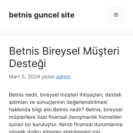
İçeriğe
atla
betnis guncel site
Menü
Betnis Bireysel Müşteri
Desteği
Mart 5, 2024
yazar
admin
Betnis nedir, bireysel müşteri ihtiyaçları, destek
adımları ve sonuçlarının değerlendirilmesi
hakkında bilgi alın.Betnis nedir? Betnis, bireysel
müşterilere özel finansal danışmanlık hizmetleri
sunan bir kuruluştur. Kendi finansal durumlarına
yönelik doğru adımları atabilmeleri için