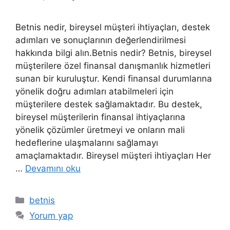
Betnis nedir, bireysel müşteri ihtiyaçları, destek
adımları ve sonuçlarının değerlendirilmesi
hakkında bilgi alın.Betnis nedir? Betnis, bireysel
müşterilere özel finansal danışmanlık hizmetleri
sunan bir kuruluştur. Kendi finansal durumlarına
yönelik doğru adımları atabilmeleri için
müşterilere destek sağlamaktadır. Bu destek,
bireysel müşterilerin finansal ihtiyaçlarına
yönelik çözümler üretmeyi ve onların mali
hedeflerine ulaşmalarını sağlamayı
amaçlamaktadır. Bireysel müşteri ihtiyaçları Her
…
Devamını oku
Kategoriler
betnis
Yorum yap