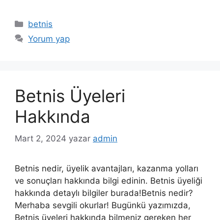
Kategoriler
betnis
Yorum yap
Betnis Üyeleri
Hakkında
Mart 2, 2024
yazar
admin
Betnis nedir, üyelik avantajları, kazanma yolları
ve sonuçları hakkında bilgi edinin. Betnis üyeliği
hakkında detaylı bilgiler burada!Betnis nedir?
Merhaba sevgili okurlar! Bugünkü yazımızda,
Betnis üyeleri hakkında bilmeniz gereken her